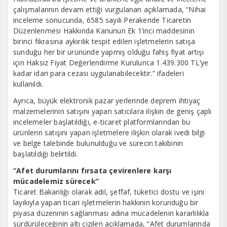
çalışmalarının devam ettiği vurgulanan açıklamada, “Nihai
inceleme sonucunda, 6585 sayılı Perakende Ticaretin
Düzenlenmesi Hakkında Kanunun Ek 1’inci maddesinin
birinci fıkrasına aykırılık tespit edilen işletmelerin satışa
sunduğu her bir ürününde yapmış olduğu fahiş fiyat artışı
için Haksız Fiyat Değerlendirme Kurulunca 1.439.300 TL’ye
kadar idari para cezası uygulanabilecektir.” ifadeleri
kullanıldı.
Ayrıca, büyük elektronik pazar yerlerinde deprem ihtiyaç
malzemelerinin satışını yapan satıcılara ilişkin de geniş çaplı
incelemeler başlatıldığı, e-ticaret platformlarından bu
ürünlerin satışını yapan işletmelere ilişkin olarak ivedi bilgi
ve belge talebinde bulunulduğu ve sürecin takibinin
başlatıldığı belirtildi.
“Afet durumlarını fırsata çevirenlere karşı
mücadelemiz sürecek”
Ticaret Bakanlığı olarak adil, şeffaf, tüketici dostu ve işini
layıkıyla yapan ticari işletmelerin hakkının korunduğu bir
piyasa düzeninin sağlanması adına mücadelenin kararlılıkla
sürdürüleceğinin altı çizilen açıklamada, “Afet durumlarında