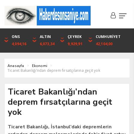
DOLAR
ONS
EURO
ALTIN
ALTIN
ÇEYREK
BIST
CUMHURİYET
46,1316
4,094,16
53,3001
6,073,34
6,073,34
9,929,91
1.720,92
42,104,00
Anasayfa
Ekonomi
Ticaret Bakanlığı’ndan deprem fırsatçılarına geçit yok
Ticaret Bakanlığı’ndan
deprem fırsatçılarına geçit
yok
Ticaret Bakanlığı, İstanbul’daki depremlerin