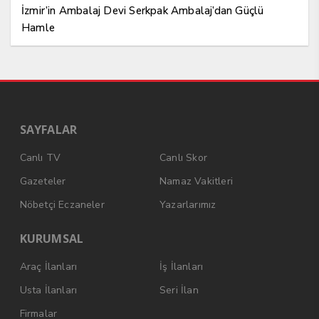
İzmir’in Ambalaj Devi Serkpak Ambalaj’dan Güçlü
Hamle
SAYFALAR
Canlı TV
Canlı Skor
Gazeteler
Namaz Vakitleri
Nöbetçi Eczaneler
Yazarlarımız
KURUMSAL
Araç İlanları
İş İlanları
Usta İlanları
Seri İlan
Firmalar