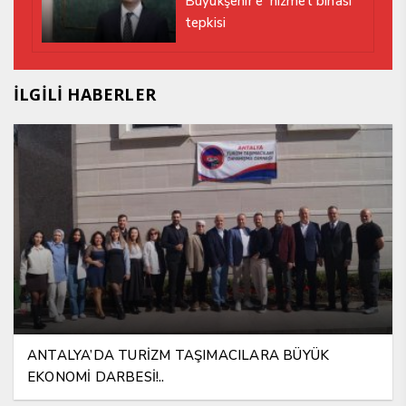
Büyükşehir’e ‘hizmet binası’
tepkisi
İLGİLİ HABERLER
ANTALYA’DA TURİZM TAŞIMACILARA BÜYÜK
EKONOMİ DARBESİ!..