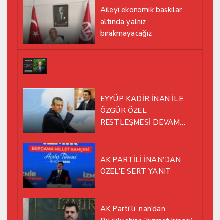
Aileyi ekonomik baskılar
altında yalnız
bırakmayacağız
EYYÜP KADİR İNAN İLE
ÖZGÜR ÖZEL
RESTLEŞMESİ DEVAM
EDİYOR
AK PARTİLİ İNAN’DAN
ÖZEL’E SERT YANIT
AK Parti’li İnan’dan