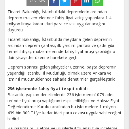
72 views
Ticaret Bakanlığı, İstanbul’daki depremlerin ardından
deprem malzemelerinde fahiş fiyat artışı yapanlara 1,4
milyon liraya kadar idari para cezası uygulanacağını
duyurdu.
Ticaret Bakanlığı, İstanbul’da meydana gelen depremin
ardından deprem çantası, ilk yardım çantası ve çadır gibi
temel ihtiyaç malzemelerinde fahiş fiyat artışı yapıldığına
dair şikayetler üzerine harekete geçti.
Deprem sonrası gelen şikayetler üzerine, başta depremin
yaşandığı İstanbul İl Müdürlüğü olmak üzere Ankara ve
İzmir il müdürlüklerince sahada denetimler gerçekleştirildi.
236 işletmede fahiş fiyat tespit edildi
Bakanlık, yapılan denetimlerde 236 işletmenin1079 adet
üründe fiyat artışı yaptığının tespit edildiğini ve Haksız Fiyat
Değerlendirme Kurulu tarafından bu işletmelere 1 milyon
439 bin 300 TL’ye kadar idari para cezası uygulanabileceğini
bildirdi.
Halihazırda bu işletme ve ürünlerle ilgili analiz ve inceleme