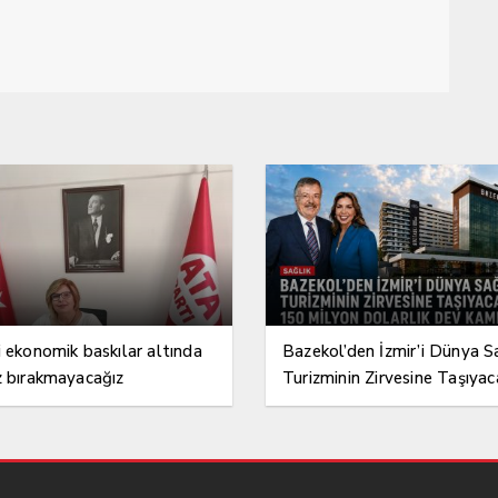
i ekonomik baskılar altında
Bazekol’den İzmir’i Dünya S
z bırakmayacağız
Turizminin Zirvesine Taşıyac
150 Milyon Dolarlık Dev K