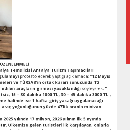
DÜZENLENMELİ
Temsilcisi Antalya Turizm Taşımacıları
ygulamayı
protesto ederek yaptığı açıklamada;
“12 Mayıs
tmeleri ve TÜRSAB’ın ortak kararı sonucunda T2
 edilen araçların girmesi yasaklandığı
söyleyerek,
“
siz, 15 – 30 dakika 1000 TL, 30 – 45 dakika 3000 TL ,
eme halinde ise 1 hafta giriş yasağı uygulanacağı
 araç yoğunluğunun yüzde 47’lik oranla minivan
 2025 yılında 17 milyon, 2026 yılının ilk 5 ayında
tır. Ülkemize gelen turistleri ilk karşılayan, onlarla