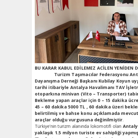
BU KARAR KABUL EDİLEMEZ ACİLEN YENİDEN 
Turizm Taşımacılar Federasyonu Antalya 
Dayanışma Derneği Başkanı Kubilay Koyun u
tarihi itibariyle Antalya Havalimanı TAV İşle
otoparkına minivan (Vito – Transporter) tabir
Bekleme yapan araçlar için 0 – 15 dakika ücret
45 – 60 dakika 5000 TL , 60 dakika üzeri bekl
belirtilmiş ve bahse konu açıklamada mevcut
araçlar olduğu vurgusuna değinilmiştir
.
Türkiye’nin turizm alanında lokomotifi olan
Antalya
yaklaşık 1.5 milyon turiste ev sahipliği yapmış