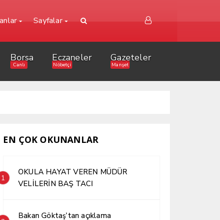
lanlar
Sayfalar
Borsa
Eczaneler
Gazeteler
Canlı
Nöbetçi
Manşet
EN ÇOK OKUNANLAR
OKULA HAYAT VEREN MÜDÜR
1
VELİLERİN BAŞ TACI
Bakan Göktaş’tan açıklama