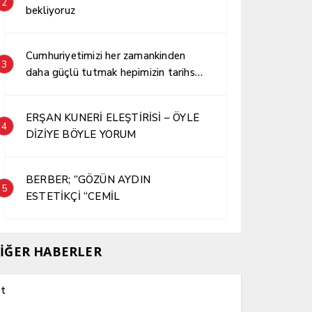
2
bekliyoruz
Cumhuriyetimizi her zamankinden
3
daha güçlü tutmak hepimizin tarihsel
sorumluluğudur.
ERŞAN KUNERİ ELEŞTİRİSİ – ÖYLE
4
DİZİYE BÖYLE YORUM
BERBER; “GÖZÜN AYDIN
5
ESTETİKÇİ “CEMİL
İĞER HABERLER
t