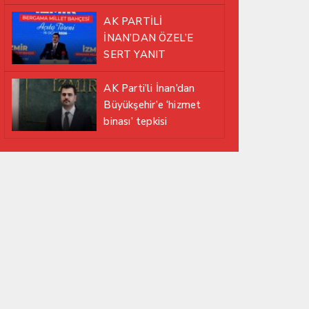
EDİYOR
AK PARTİLİ
İNAN’DAN ÖZEL’E
SERT YANIT
AK Parti’li İnan’dan
Büyükşehir’e ‘hizmet
binası’ tepkisi