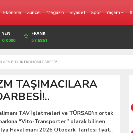
Ekonomi
Güncel
Magazin
Siyaset
Spor
Yaşam
İ
YEN
CUMHURİYET
FRANK
BIST
0,0000
42,104,00
57,6861
1.720,92
ILARA BÜYÜK EKONOMİ DARBESİ!..
ZM TAŞIMACILARA
RBESİ!..
imanı TAV İşletmeleri ve TÜRSAB’ın ortak
oparkına “Vito-Transporter” olarak bilinen
talya Havalimanı 2026 Otopark Tarifesi fiyat..