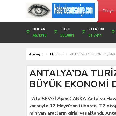
Dünya
DOLAR
ONS
EURO
ALTIN
STERLİN
ÇEYREK
46,1316
4,094,16
53,3001
6,073,34
61,7411
9,929,91
ANTALYA’DA TURİZM TAŞIMAC
Anasayfa
Ekonomi
ANTALYA’DA TURİ
BÜYÜK EKONOMİ DA
Ata SEVGİ AjansCANKA Antalya Haval
kararıyla 12 Mayıs’tan itibaren, T2 ot
minivan araçların girişi yasaklandı. An