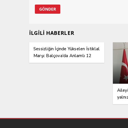
İLGİLİ HABERLER
Sessizliğin İçinde Yükselen İstiklal
Marşı: Balçova’da Anlamlı 12
Mart Etkinliği
Ailey
yalnı