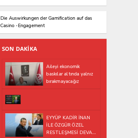
Die Auswirkungen der Gamification auf das
Casino -Engagement
SON DAKİKA
Aileyi ekonomik
baskılar altında yalnız
bırakmayacağız
EYYÜP KADİR İNAN
İLE ÖZGÜR ÖZEL
RESTLEŞMESİ DEVAM