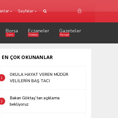
lanlar
Sayfalar
Borsa
Eczaneler
Gazeteler
Canlı
Nöbetçi
Manşet
EN ÇOK OKUNANLAR
OKULA HAYAT VEREN MÜDÜR
1
VELİLERİN BAŞ TACI
Bakan Göktaş’tan açıklama
2
bekliyoruz