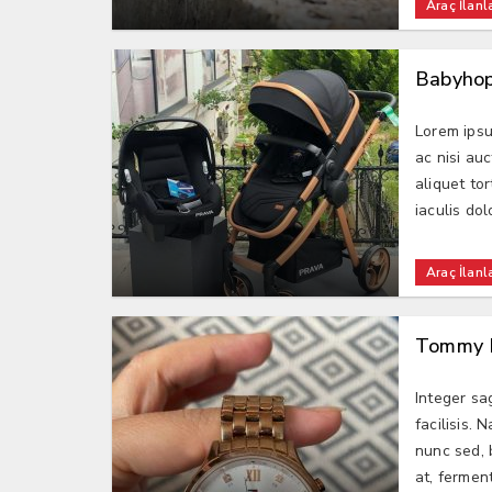
Araç İlanla
Babyhop
Lorem ipsu
ac nisi au
aliquet tor
iaculis dolo
Araç İlanla
Tommy Hi
Integer sa
facilisis.
nunc sed, 
at, ferment