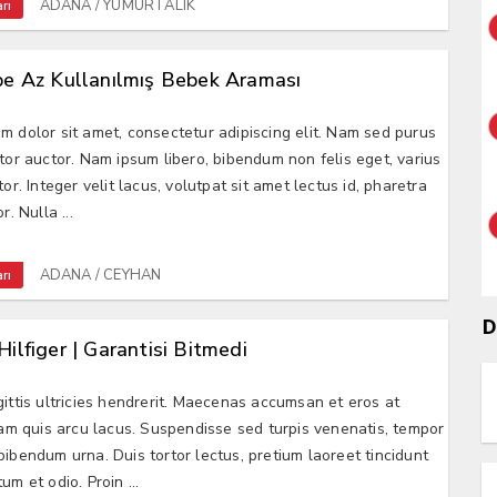
ADANA / YUMURTALIK
rı
e Az Kullanılmış Bebek Araması
m dolor sit amet, consectetur adipiscing elit. Nam sed purus
ctor auctor. Nam ipsum libero, bibendum non felis eget, varius
tor. Integer velit lacus, volutpat sit amet lectus id, pharetra
r. Nulla ...
ADANA / CEYHAN
rı
D
lfiger | Garantisi Bitmedi
gittis ultricies hendrerit. Maecenas accumsan et eros at
 Nam quis arcu lacus. Suspendisse sed turpis venenatis, tempor
bibendum urna. Duis tortor lectus, pretium laoreet tincidunt
um et odio. Proin ...