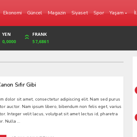
Ekonomi
Güncel
Magazin
Siyaset
Spor
Yaşam
İ
YEN
CUMHURİYET
FRANK
BIST
0,0000
42,104,00
57,6861
1.720,92
Canon Sıfır Gibi
m dolor sit amet, consectetur adipiscing elit. Nam sed purus
ctor auctor. Nam ipsum libero, bibendum non felis eget, varius
tor. Integer velit lacus, volutpat sit amet lectus id, pharetra
r. Nulla ...