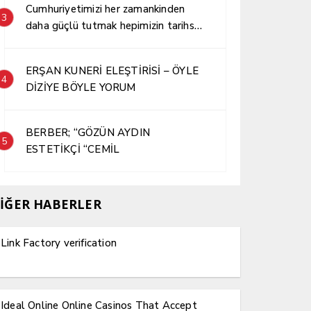
Cumhuriyetimizi her zamankinden
3
daha güçlü tutmak hepimizin tarihsel
sorumluluğudur.
ERŞAN KUNERİ ELEŞTİRİSİ – ÖYLE
4
DİZİYE BÖYLE YORUM
BERBER; “GÖZÜN AYDIN
5
ESTETİKÇİ “CEMİL
İĞER HABERLER
Link Factory verification
Ideal Online Online Casinos That Accept