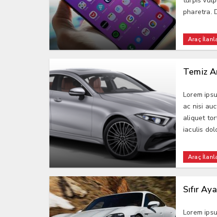
turpis vul
pharetra. D
Araç İlanla
Temiz A
Lorem ipsu
ac nisi au
aliquet tor
iaculis dolo
Araç İlanla
Sıfır Ay
Lorem ipsu