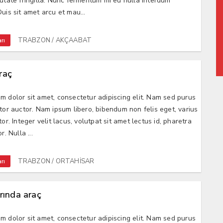
putate fringilla. Nunc fermentum mi eu nulla interdum
uis sit amet arcu et mau...
TRABZON / AKÇAABAT
rı
raç
m dolor sit amet, consectetur adipiscing elit. Nam sed purus
ctor auctor. Nam ipsum libero, bibendum non felis eget, varius
tor. Integer velit lacus, volutpat sit amet lectus id, pharetra
r. Nulla ...
TRABZON / ORTAHİSAR
rı
arında araç
m dolor sit amet, consectetur adipiscing elit. Nam sed purus