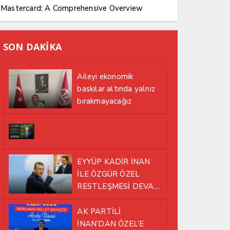
Mastercard: A Comprehensive Overview
SON DAKİKA
Aileyi ekonomik
baskılar altında yalnız
bırakmayacağız
EYYÜP KADİR İNAN
İLE ÖZGÜR ÖZEL
RESTLEŞMESİ DEVAM
EDİYOR
AK PARTİLİ
İNAN’DAN ÖZEL’E