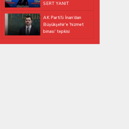
SERT YANIT
AK Parti’li İnan’dan
Büyükşehir’e ‘hizmet
binası’ tepkisi