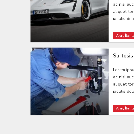
ac nisi au
aliquet tor
iaculis dolo
Araç İlanla
Su tesis
Lorem ipsu
ac nisi au
aliquet tor
iaculis dolo
Araç İlanla