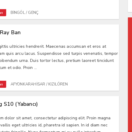
BİNGÖL / GENÇ
rı
ı Ray Ban
gittis ultricies hendrerit. Maecenas accumsan et eros at
 Nam quis arcu lacus. Suspendisse sed turpis venenatis, tempor
bibendum urna. Duis tortor lectus, pretium laoreet tincidunt
um et odio. Proin ...
AFYONKARAHİSAR / KIZILÖREN
rı
 S10 (Yabancı)
m dolor sit amet, consectetur adipiscing elit. Proin magna
vallis eget ultricies id, pharetra id sapien. In id diam nec