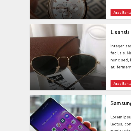
Araç İlanla
Lisansl
Integer sa
facilisis.
nunc sed, 
at, ferment
Araç İlanla
Samsung
Lorem ipsu
lectus, con