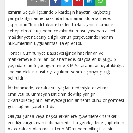
79 views
İzmir’in Selçuk ilçesinde 5 kardeşin hayatını kaybettiği
yangınla ilgili anne hakkında hazırlanan iddianamede,
şüphelinin “bilinçli taksirle birden fazla kişinin ölümüne
sebep olma” suçundan cezalandırılması, yaşanan ailevi
mağduriyet nedeniyle ilgili kanun çerçevesinde indirim
hükümlerinin uygulanması talep edildi.
Torbalı Cumhuriyet Başsavcılığınca hazırlanan ve
mahkemeye sunulan iddianamede, olayda en büyüğü 5
yaşında olan 5 çocuğun anne S.M.A. tarafından uyutulduğu,
kadının elektrikli ısıtıcıyı açtıktan sonra dışarıya çıktığı
belirtildi.
İddianamede, çocukların, yaşları nedeniyle devrilme
emniyeti bulunmayan ısıtıcının devrilip yangın
çıkartabileceğini bilemeyeceği için annenin bunu öngörmesi
gerektiğine işaret edildi.
Olayda şansa veya başka etkenlere güvenilerek hareket
edildiği vurgulanan iddianamede, bu gerekçelerle şüphelinin
öz çocukları olan maktullerin ölümünden bilinçli taksir