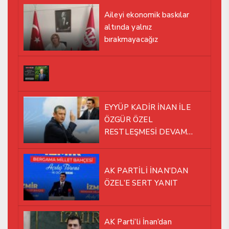
Aileyi ekonomik baskılar
altında yalnız
bırakmayacağız
EYYÜP KADİR İNAN İLE
ÖZGÜR ÖZEL
RESTLEŞMESİ DEVAM
EDİYOR
AK PARTİLİ İNAN’DAN
ÖZEL’E SERT YANIT
AK Parti’li İnan’dan