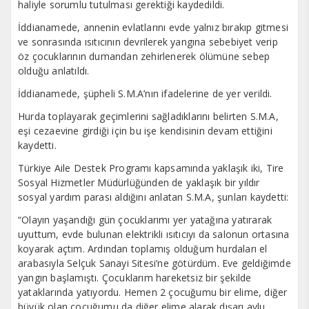
haliyle sorumlu tutulması gerektiği kaydedildi.
İddianamede, annenin evlatlarını evde yalnız bırakıp gitmesi
ve sonrasında ısıtıcının devrilerek yangına sebebiyet verip
öz çocuklarının dumandan zehirlenerek ölümüne sebep
olduğu anlatıldı.
İddianamede, şüpheli S.M.A’nın ifadelerine de yer verildi.
Hurda toplayarak geçimlerini sağladıklarını belirten S.M.A,
eşi cezaevine girdiği için bu işe kendisinin devam ettiğini
kaydetti.
Türkiye Aile Destek Programı kapsamında yaklaşık iki, Tire
Sosyal Hizmetler Müdürlüğünden de yaklaşık bir yıldır
sosyal yardım parası aldığını anlatan S.M.A, şunları kaydetti:
“Olayın yaşandığı gün çocuklarımı yer yatağına yatırarak
uyuttum, evde bulunan elektrikli ısıtıcıyı da salonun ortasına
koyarak açtım. Ardından toplamış olduğum hurdaları el
arabasıyla Selçuk Sanayi Sitesi’ne götürdüm. Eve geldiğimde
yangın başlamıştı. Çocuklarım hareketsiz bir şekilde
yataklarında yatıyordu. Hemen 2 çocuğumu bir elime, diğer
büyük olan çocuğumu da diğer elime alarak dışarı avlu