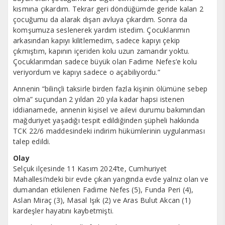
kısmına çıkardım. Tekrar geri döndüğümde geride kalan 2
çocuğumu da alarak dışarı avluya çıkardım. Sonra da
komşumuza seslenerek yardım istedim. Çocuklarımın
arkasından kapıyı kilitlemedim, sadece kapıyı çekip
çıkmıştım, kapının içeriden kolu uzun zamandır yoktu.
Çocuklarımdan sadece büyük olan Fadime Nefes’e kolu
veriyordum ve kapıyı sadece o açabiliyordu.”
Annenin “bilinçli taksirle birden fazla kişinin ölümüne sebep
olma” suçundan 2 yıldan 20 yıla kadar hapsi istenen
iddianamede, annenin kişisel ve ailevi durumu bakımından
mağduriyet yaşadığı tespit edildiğinden şüpheli hakkında
TCK 22/6 maddesindeki indirim hükümlerinin uygulanması
talep edildi.
Olay
Selçuk ilçesinde 11 Kasım 2024’te, Cumhuriyet
Mahallesi’ndeki bir evde çıkan yangında evde yalnız olan ve
dumandan etkilenen Fadime Nefes (5), Funda Peri (4),
Aslan Miraç (3), Masal Işık (2) ve Aras Bulut Akcan (1)
kardeşler hayatını kaybetmişti.