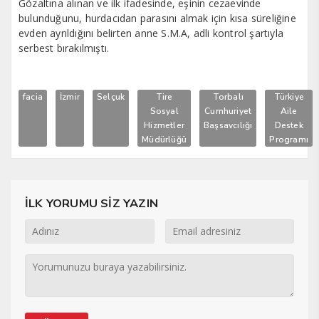
Gözaltına alınan ve ilk ifadesinde, eşinin cezaevinde
bulunduğunu, hurdacıdan parasını almak için kısa süreliğine
evden ayrıldığını belirten anne S.M.A, adli kontrol şartıyla
serbest bırakılmıştı.
facia
İzmir
Selçuk
Tire
Torbalı
Türkiye
Sosyal
Cumhuriyet
Aile
Hizmetler
Başsavcılığı
Destek
Müdürlüğü
Programı
İLK YORUMU SİZ YAZIN