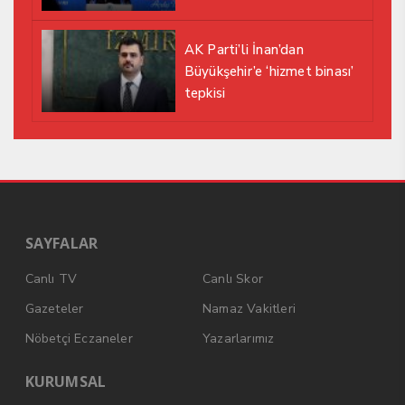
AK Parti’li İnan’dan
Büyükşehir’e ‘hizmet binası’
tepkisi
SAYFALAR
Canlı TV
Canlı Skor
Gazeteler
Namaz Vakitleri
Nöbetçi Eczaneler
Yazarlarımız
KURUMSAL