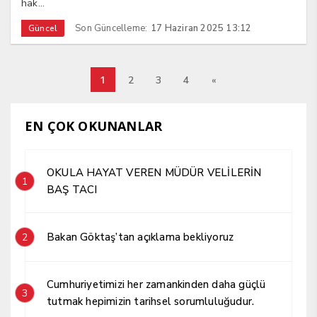
hak...
Son Güncelleme:
17 Haziran 2025 13:12
Güncel
1
2
3
4
«
EN ÇOK OKUNANLAR
OKULA HAYAT VEREN MÜDÜR VELİLERİN
1
BAŞ TACI
Bakan Göktaş’tan açıklama bekliyoruz
2
Cumhuriyetimizi her zamankinden daha güçlü
3
tutmak hepimizin tarihsel sorumluluğudur.