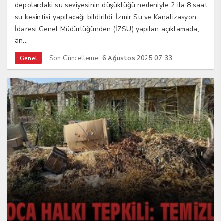
depolardaki su seviyesinin düşüklüğü nedeniyle 2 ila 8 saat
su kesintisi yapılacağı bildirildi. İzmir Su ve Kanalizasyon
İdaresi Genel Müdürlüğünden (İZSU) yapılan açıklamada,
an...
Son Güncelleme:
6 Ağustos 2025 07:33
Genel