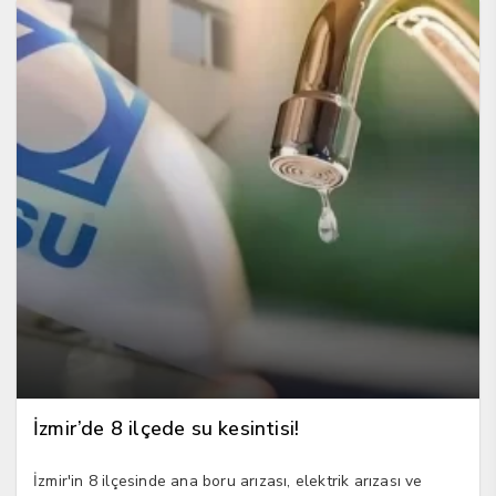
İzmir’de 8 ilçede su kesintisi!
İzmir'in 8 ilçesinde ana boru arızası, elektrik arızası ve