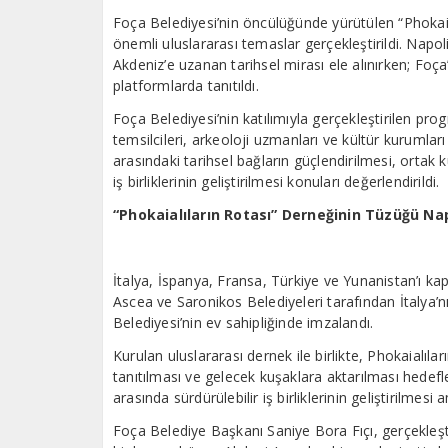
Foça Belediyesi’nin öncülüğünde yürütülen “Phokaia
önemli uluslararası temaslar gerçekleştirildi. Napo
Akdeniz’e uzanan tarihsel mirası ele alınırken; Foça’
platformlarda tanıtıldı.
Foça Belediyesi’nin katılımıyla gerçekleştirilen pr
temsilcileri, arkeoloji uzmanları ve kültür kurumlar
arasındaki tarihsel bağların güçlendirilmesi, ortak
iş birliklerinin geliştirilmesi konuları değerlendirildi.
“Phokaialıların Rotası” Derneğinin Tüzüğü Na
İtalya, İspanya, Fransa, Türkiye ve Yunanistan’ı ka
Ascea ve Saronikos Belediyeleri tarafından İtalya’
Belediyesi’nin ev sahipliğinde imzalandı.
Kurulan uluslararası dernek ile birlikte, Phokaialıla
tanıtılması ve gelecek kuşaklara aktarılması hedefle
arasında sürdürülebilir iş birliklerinin geliştirilmesi
Foça Belediye Başkanı Saniye Bora Fıçı, gerçekleşti