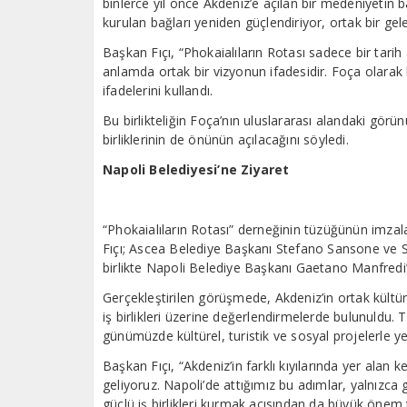
binlerce yıl önce Akdeniz’e açılan bir medeniyetin 
kurulan bağları yeniden güçlendiriyor, ortak bir gel
Başkan Fıçı, “Phokaialıların Rotası sadece bir tarih
anlamda ortak bir vizyonun ifadesidir. Foça olarak
ifadelerini kullandı.
Bu birlikteliğin Foça’nın uluslararası alandaki görünü
birliklerinin de önünün açılacağını söyledi.
Napoli Belediyesi’ne Ziyaret
“Phokaialıların Rotası” derneğinin tüzüğünün imza
Fıçı; Ascea Belediye Başkanı Stefano Sansone ve S
birlikte Napoli Belediye Başkanı Gaetano Manfredi’yi
Gerçekleştirilen görüşmede, Akdeniz’in ortak kültür
iş birlikleri üzerine değerlendirmelerde bulunuldu.
günümüzde kültürel, turistik ve sosyal projelerle y
Başkan Fıçı, “Akdeniz’in farklı kıyılarında yer alan 
geliyoruz. Napoli’de attığımız bu adımlar, yalnızc
güçlü iş birlikleri kurmak açısından da büyük önem 