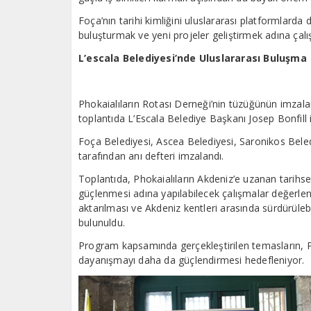
Foça’nın tarihi kimliğini uluslararası platformlarda
buluşturmak ve yeni projeler geliştirmek adına çalış
L’escala Belediyesi’nde Uluslararası Buluşma
Phokaialıların Rotası Derneği’nin tüzüğünün imzal
toplantıda L’Escala Belediye Başkanı Josep Bonfill il
Foça Belediyesi, Ascea Belediyesi, Saronikos Beledi
tarafından anı defteri imzalandı.
Toplantıda, Phokaialıların Akdeniz’e uzanan tarihse
güçlenmesi adına yapılabilecek çalışmalar değerlen
aktarılması ve Akdeniz kentleri arasında sürdürüleb
bulunuldu.
Program kapsamında gerçekleştirilen temasların, Ph
dayanışmayı daha da güçlendirmesi hedefleniyor.