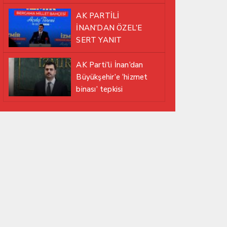
EDİYOR
AK PARTİLİ
İNAN’DAN ÖZEL’E
SERT YANIT
AK Parti’li İnan’dan
Büyükşehir’e ‘hizmet
binası’ tepkisi