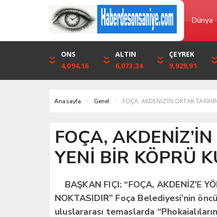
Dünya
DOLAR
ONS
EURO
ALTIN
STERLİN
ÇEYREK
46,1316
4,094,16
53,3001
6,073,34
61,7411
9,929,91
FOÇA, AKDENİZ’İN ORTAK TARİHİ
Anasayfa
Genel
FOÇA, AKDENİZ’İN
YENİ BİR KÖPRÜ 
BAŞKAN FIÇI: “FOÇA, AKDENİZ’E Y
NOKTASIDIR” Foça Belediyesi’nin öncül
uluslararası temaslarda “Phokaialıları