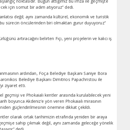
başlangıç noktasıdır. Bugün attığımız bu imza ile geçmişte
ecek için somut bir adım atıyoruz” dedi.
 anlatısı değil; aynı zamanda kültürel, ekonomik ve turistik
 bu sürecin öncülerinden biri olmaktan gurur duyuyoruz”
rlüğünü artıracağını belirten Fıçı, yeni projelerin ve kalıcı iş
lanmasının ardından, Foça Belediye Başkanı Saniye Bora
aronikos Belediye Başkanı Dimitrios Papachristou ile
 ziyaret etti.
el geçmişi ve Phokaialı kentler arasında kurulabilecek yeni
 Tarih boyunca Akdeniz’e yön veren Phokaialı mirasının
eniden güçlendirilmesinin önemine dikkat çekildi.
kentler olarak ortak tarihimizin etrafında yeniden bir araya
a geçmişe sahip çıkmak değil, aynı zamanda geleceğe yönelik
taşıyor” dedi.