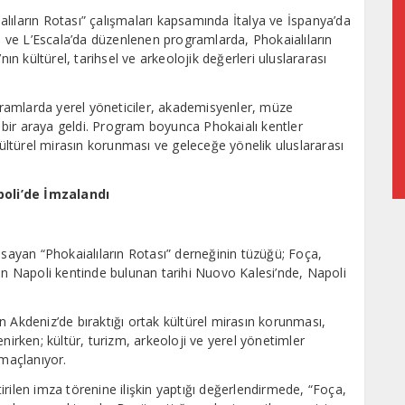
lıların Rotası” çalışmaları kapsamında İtalya ve İspanya’da
li ve L’Escala’da düzenlenen programlarda, Phokaialıların
nın kültürel, tarihsel ve arkeolojik değerleri uluslararası
ogramlarda yerel yöneticiler, akademisyenler, müze
ı bir araya geldi. Program boyunca Phokaialı kentler
 kültürel mirasın korunması ve geleceğe yönelik uluslararası
poli’de İmzalandı
psayan “Phokaialıların Rotası” derneğinin tüzüğü; Foça,
nın Napoli kentinde bulunan tarihi Nuovo Kalesi’nde, Napoli
rın Akdeniz’de bıraktığı ortak kültürel mirasın korunması,
nirken; kültür, turizm, arkeoloji ve yerel yönetimler
 amaçlanıyor.
rilen imza törenine ilişkin yaptığı değerlendirmede, “Foça,