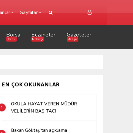
lanlar
Sayfalar
Borsa
Eczaneler
Gazeteler
Canlı
Nöbetçi
Manşet
EN ÇOK OKUNANLAR
OKULA HAYAT VEREN MÜDÜR
1
VELİLERİN BAŞ TACI
Bakan Göktaş’tan açıklama