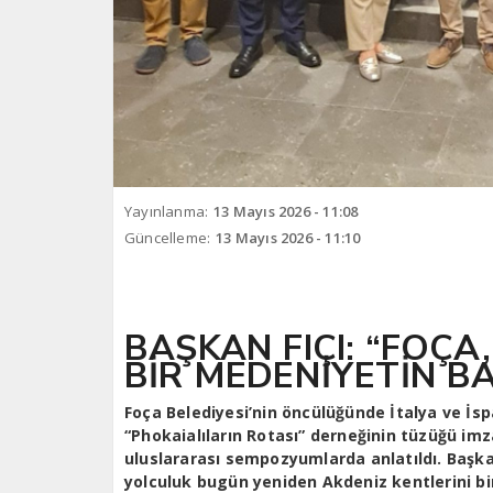
Yayınlanma:
13 Mayıs 2026 - 11:08
Güncelleme:
13 Mayıs 2026 - 11:10
BAŞKAN FIÇI: “FOÇA
BİR MEDENİYETİN B
Foça Belediyesi’nin öncülüğünde İtalya ve İs
“Phokaialıların Rotası” derneğinin tüzüğü imzal
uluslararası sempozyumlarda anlatıldı. Başkan
yolculuk bugün yeniden Akdeniz kentlerini bir