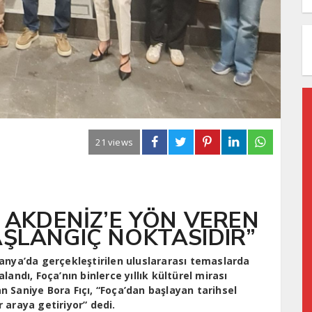
21 views
, AKDENİZ’E YÖN VEREN
AŞLANGIÇ NOKTASIDIR”
panya’da gerçekleştirilen uluslararası temaslarda
andı, Foça’nın binlerce yıllık kültürel mirası
 Saniye Bora Fıçı, “Foça’dan başlayan tarihsel
 araya getiriyor” dedi.