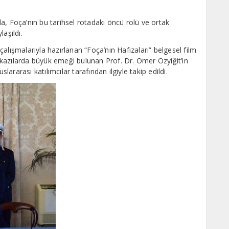
a, Foça’nın bu tarihsel rotadaki öncü rolü ve ortak
laşıldı.
şmalarıyla hazırlanan “Foça’nın Hafızaları” belgesel film
ik kazılarda büyük emeği bulunan Prof. Dr. Ömer Özyiğit’in
lararası katılımcılar tarafından ilgiyle takip edildi.