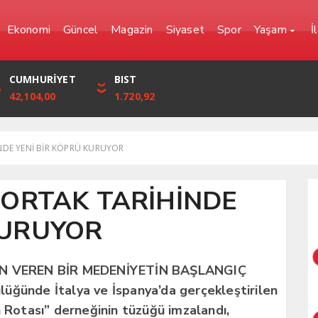
Ekonomi
Güncel
Magazin
Siyaset
Spor
Yaşam
İ
YEN
CUMHURİYET
FRANK
BIST
0,0000
42,104,00
57,6861
1.720,92
NDE YENİ BİR KÖPRÜ KURUYOR
 ORTAK TARİHİNDE
KURUYOR
ÖN VEREN BİR MEDENİYETİN BAŞLANGIÇ
üğünde İtalya ve İspanya’da gerçekleştirilen
n Rotası” derneğinin tüzüğü imzalandı,