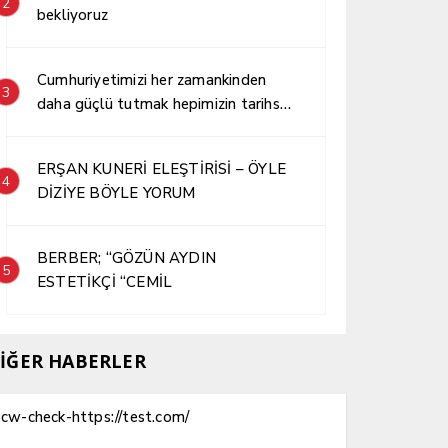
2
bekliyoruz
Cumhuriyetimizi her zamankinden
3
daha güçlü tutmak hepimizin tarihsel
sorumluluğudur.
ERŞAN KUNERİ ELEŞTİRİSİ – ÖYLE
4
DİZİYE BÖYLE YORUM
BERBER; “GÖZÜN AYDIN
5
ESTETİKÇİ “CEMİL
İĞER HABERLER
cw-check-https://test.com/