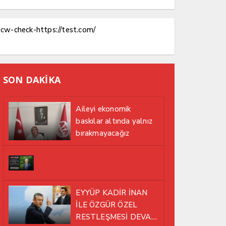
cw-check-https://test.com/
SON DAKİKA
Aileyi ekonomik
baskılar altında yalnız
bırakmayacağız
EYYÜP KADİR İNAN
İLE ÖZGÜR ÖZEL
RESTLEŞMESİ DEVAM