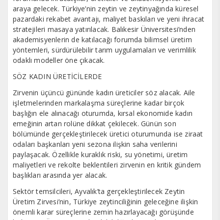
araya gelecek. Türkiye’nin zeytin ve zeytinyağında küresel
pazardaki rekabet avantajı, maliyet baskıları ve yeni ihracat
stratejileri masaya yatırılacak. Balıkesir Üniversitesi’nden
akademisyenlerin de katılacağı forumda bilimsel üretim
yöntemleri, sürdürülebilir tarım uygulamaları ve verimlilik
odaklı modeller öne çıkacak.
SÖZ KADIN ÜRETİCİLERDE
Zirvenin üçüncü gününde kadın üreticiler söz alacak. Aile
işletmelerinden markalaşma süreçlerine kadar birçok
başlığın ele alınacağı oturumda, kırsal ekonomide kadın
emeğinin artan rolüne dikkat çekilecek. Günün son
bölümünde gerçekleştirilecek üretici oturumunda ise ziraat
odaları başkanları yeni sezona ilişkin saha verilerini
paylaşacak. Özellikle kuraklık riski, su yönetimi, üretim
maliyetleri ve rekolte beklentileri zirvenin en kritik gündem
başlıkları arasında yer alacak.
Sektör temsilcileri, Ayvalık’ta gerçekleştirilecek Zeytin
Üretim Zirvesi’nin, Türkiye zeytinciliğinin geleceğine ilişkin
önemli karar süreçlerine zemin hazırlayacağı görüşünde