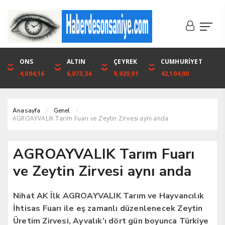
DOLAR
ONS
EURO
ALTIN
ALTIN
ÇEYREK
BIST
CUMHURİYET
46,1316
4,094,16
53,3001
6,073,34
6,073,34
9,929,91
1.720,92
42,104,00
Anasayfa
Genel
AGROAYVALIK Tarım Fuarı ve Zeytin Zirvesi aynı anda
AGROAYVALIK Tarım Fuarı
ve Zeytin Zirvesi aynı anda
Nihat AK İlk AGROAYVALIK Tarım ve Hayvancılık
İhtisas Fuarı ile eş zamanlı düzenlenecek Zeytin
Üretim Zirvesi, Ayvalık’ı dört gün boyunca Türkiye