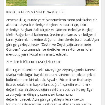
KIRSAL KALKINMANIN DİNAMİKLERİ
Zirvenin ilk gününde yerel yönetimlerin tarım politikaları ele
alınacak. Ayvalık Belediye Başkanı Mesut Ergin, Dikili
Belediye Başkanı Adil Kırgöz ve Gömeç Belediye Başkanı
Melih Bağcı kırsal kalkınma, üretim planlaması ve bölgesel
tarım yatırımları üzerine değerlendirmelerde bulunacak. Aynı
gün gerçekleştirilecek “Zeytin ve Zeytinyağı Üretiminde
Gündem” oturumunda ise üreticiler ve sektör temsilcileri
mevcut piyasa koşullarını analiz edecek.
ZEYTİNCİLİĞİN ROTASI ÇİZİLECEK
İkinci gün düzenlenecek “Kuzey Ege Zeytinyağında Küresel
Marka Yolculuğu” başlıklı oturum, zirvenin en dikkat çekici
bölümlerinden biri olacak. Ayvalık, Edremit ve Burhaniye
ticaret odalarının başkanları; coğrafi işaretin ekonomik
değeri, lisanslı depoculuğun sektöre etkisi ve Kuzey Ege
zeytinyağının dünya pazarındaki konumunu
değerlendirecek. Aynı gün gerçekleştirilecek sektör
forumunda ihracatçılar, üreticiler ve akademisyenler bir