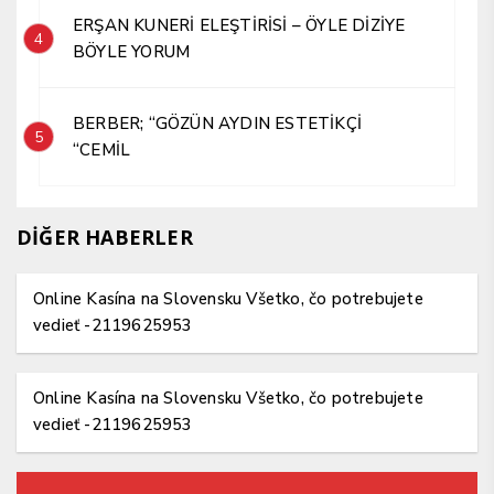
ERŞAN KUNERİ ELEŞTİRİSİ – ÖYLE DİZİYE
4
BÖYLE YORUM
BERBER; “GÖZÜN AYDIN ESTETİKÇİ
5
“CEMİL
DİĞER HABERLER
Online Kasína na Slovensku Všetko, čo potrebujete
vedieť -2119625953
Online Kasína na Slovensku Všetko, čo potrebujete
vedieť -2119625953