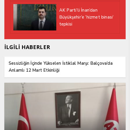
AK Parti’li İnan’dan
Büyükşehir’e ‘hizmet binası’
tepkisi
İLGİLİ HABERLER
Sessizliğin İçinde Yükselen İstiklal Marşı: Balçova’da
Anlamlı 12 Mart Etkinliği