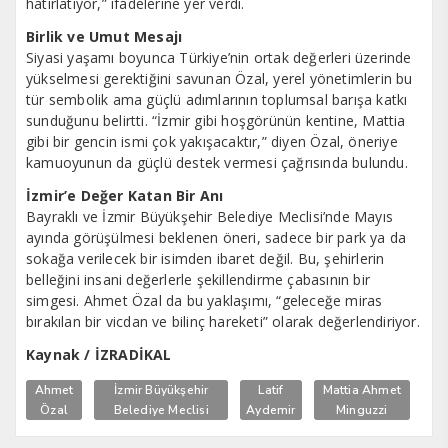
hatırlatıyor,” ifadelerine yer verdi.
Birlik ve Umut Mesajı
Siyasi yaşamı boyunca Türkiye’nin ortak değerleri üzerinde
yükselmesi gerektiğini savunan Özal, yerel yönetimlerin bu
tür sembolik ama güçlü adımlarının toplumsal barışa katkı
sunduğunu belirtti. “İzmir gibi hoşgörünün kentine, Mattia
gibi bir gencin ismi çok yakışacaktır,” diyen Özal, öneriye
kamuoyunun da güçlü destek vermesi çağrısında bulundu.
İzmir’e Değer Katan Bir Anı
Bayraklı ve İzmir Büyükşehir Belediye Meclisi’nde Mayıs
ayında görüşülmesi beklenen öneri, sadece bir park ya da
sokağa verilecek bir isimden ibaret değil. Bu, şehirlerin
belleğini insani değerlerle şekillendirme çabasının bir
simgesi. Ahmet Özal da bu yaklaşımı, “geleceğe miras
bırakılan bir vicdan ve bilinç hareketi” olarak değerlendiriyor.
Kaynak / İZRADİKAL
Ahmet
İzmir Büyükşehir
Latif
Mattia Ahmet
Özal
Belediye Meclisi
Aydemir
Minguzzi