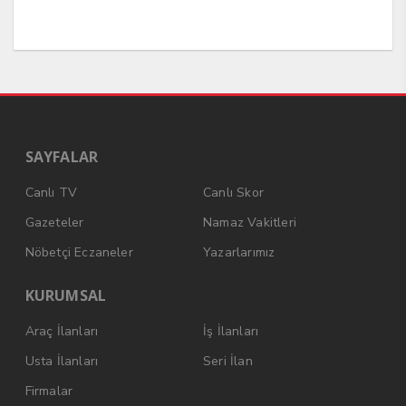
SAYFALAR
Canlı TV
Canlı Skor
Gazeteler
Namaz Vakitleri
Nöbetçi Eczaneler
Yazarlarımız
KURUMSAL
Araç İlanları
İş İlanları
Usta İlanları
Seri İlan
Firmalar