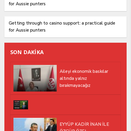
for Aussie punters
Getting through to casino support: a practical guide
for Aussie punters
SON DAKİKA
Aileyi ekonomik baskılar
altında yalnız
bırakmayacağız
EYYÜP KADİR İNAN İLE