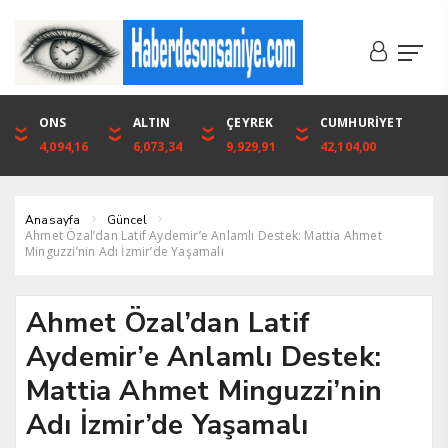
DOLAR
ONS
EURO
ALTIN
ALTIN
ÇEYREK
BIST
CUMHURİYET
46,1316
4,094,16
53,3001
6,073,34
6,073,34
9,929,91
1.720,92
42,104,00
Anasayfa
Güncel
Ahmet Özal’dan Latif Aydemir’e Anlamlı Destek: Mattia Ahmet
Minguzzi’nin Adı İzmir’de Yaşamalı
Ahmet Özal’dan Latif
Aydemir’e Anlamlı Destek:
Mattia Ahmet Minguzzi’nin
Adı İzmir’de Yaşamalı