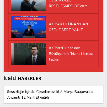
ÖZGÜR ÖZEL
RESTLEŞMESİ DEVAM
EDİYOR
AK PARTİLİ İNAN’DAN
ÖZEL’E SERT YANIT
AK Parti’li İnan’dan
Büyükşehir’e ‘hizmet binası’
tepkisi
İLGİLİ HABERLER
Sessizliğin İçinde Yükselen İstiklal Marşı: Balçova’da
Anlamlı 12 Mart Etkinliği