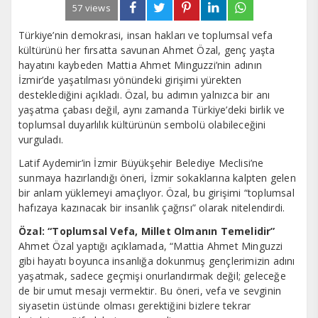
57 views
Türkiye’nin demokrasi, insan hakları ve toplumsal vefa
kültürünü her fırsatta savunan Ahmet Özal, genç yaşta
hayatını kaybeden Mattia Ahmet Minguzzi’nin adının
İzmir’de yaşatılması yönündeki girişimi yürekten
desteklediğini açıkladı. Özal, bu adımın yalnızca bir anı
yaşatma çabası değil, aynı zamanda Türkiye’deki birlik ve
toplumsal duyarlılık kültürünün sembolü olabileceğini
vurguladı.
Latif Aydemir’in İzmir Büyükşehir Belediye Meclisi’ne
sunmaya hazırlandığı öneri, İzmir sokaklarına kalpten gelen
bir anlam yüklemeyi amaçlıyor. Özal, bu girişimi “toplumsal
hafızaya kazınacak bir insanlık çağrısı” olarak nitelendirdi.
Özal: “Toplumsal Vefa, Millet Olmanın Temelidir”
Ahmet Özal yaptığı açıklamada, “Mattia Ahmet Minguzzi
gibi hayatı boyunca insanlığa dokunmuş gençlerimizin adını
yaşatmak, sadece geçmişi onurlandırmak değil; geleceğe
de bir umut mesajı vermektir. Bu öneri, vefa ve sevginin
siyasetin üstünde olması gerektiğini bizlere tekrar