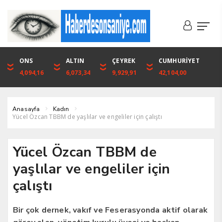
DOLAR
ONS
EURO
ALTIN
ALTIN
ÇEYREK
BIST
CUMHURİYET
46,1316
4,094,16
53,3001
6,073,34
6,073,34
9,929,91
1.720,92
42,104,00
Anasayfa
Kadın
Yücel Özcan TBBM de yaşlılar ve engeliler için çalıştı
Yücel Özcan TBBM de
yaşlılar ve engeliler için
çalıştı
Bir çok dernek, vakıf ve Feserasyonda aktif olarak