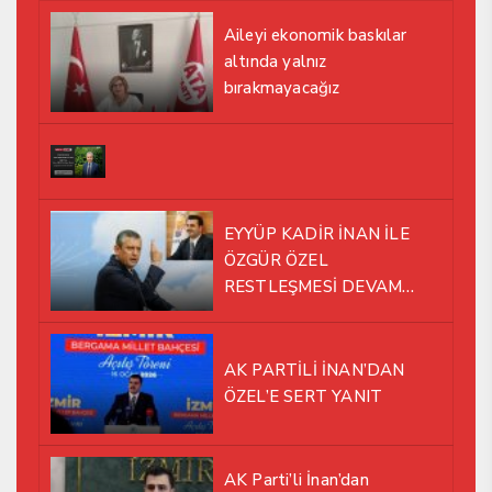
Aileyi ekonomik baskılar
altında yalnız
bırakmayacağız
EYYÜP KADİR İNAN İLE
ÖZGÜR ÖZEL
RESTLEŞMESİ DEVAM
EDİYOR
AK PARTİLİ İNAN’DAN
ÖZEL’E SERT YANIT
AK Parti’li İnan’dan