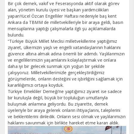
Bir çok dernek, vakıf ve Feserasyonda aktif olarak görev
alan, yönetim kurulu üyesi ve başkan yardımcılıkları
yapanYücel Özcan Engelliler Haftası nedeniyle baş kent
Ankara da TBMM de milletvekilleriyle bir araya geldi, basın
mensuplarına yaptığı çalışmalarla ilgli şu açıklamalarda
bulundu.
“Türkiye Büyük Millet Meclisi milletvekillerine yaptığımız
ziyaret, ülkemizin yaşlı ve engelli vatandaşlarının haklarını
güvence altına almak adına önemli bir adımdı. Yaşlılarımızın
ve engellilerimizin yaşamlarını kolaylaştırmak ve onlara
daha iyi bir gelecek sunmak için yoğun bir şekilde
çalışıyoruz. Milletvekillerimizle gerçekleştirdiğimiz
görüşmelerde, onların desteğini ve işbirliğini sağlamak için
kararlılığımızı ortaya koyduk.
Türkiye Emekliler Derneği’ne yaptığımız ziyaret ise sadece
bir kuruluşla değil, büyük bir topluluğun umutlarıyla
buluşmak anlamına geliyordu. Bu ziyarette, dernek
üyeleriyle bir araya gelerek onların ihtiyaçlarını, taleplerini
ve beklentilerini dinledik. Onların sesi olmak ve yaşlılarımızın
haklarını savunmak için birlikte hareket etme kararı aldık.