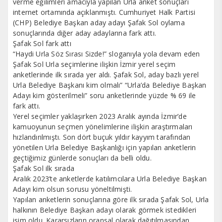
verme eğilimleri amacıyla yapılan Urla anket sonuçları
internet ortamında açıklanmıştı. Cumhuriyet Halk Partisi
(CHP) Belediye Başkan aday adayı Şafak Sol oylama
sonuçlarında diğer aday adaylarına fark attı.
Şafak Sol fark attı
“Haydi Urla Söz Sırası Sizde!” sloganıyla yola devam eden
Şafak Sol Urla seçimlerine ilişkin İzmir yerel seçim
anketlerinde ilk sırada yer aldı. Şafak Sol, aday bazlı yerel
Urla Belediye Başkanı kim olmalı” “Urla’da Belediye Başkan
Adayı kim gösterilmeli” soru anketlerinde yüzde % 69 ile
fark attı.
Yerel seçimler yaklaşırken 2023 Aralık ayında İzmir’de
kamuoyunun seçmen yönelimlerine ilişkin araştırmaları
hızlandırılmıştı. Son dört buçuk yıldır kayyım tarafından
yönetilen Urla Belediye Başkanlığı için yapılan anketlerin
geçtiğimiz günlerde sonuçları da belli oldu.
Şafak Sol ilk sırada
Aralık 2023’te anketlerde katılımcılara Urla Belediye Başkan
Adayı kim olsun sorusu yöneltilmişti.
Yapılan anketlerin sonuçlarına göre ilk sırada Şafak Sol, Urla
halkının Belediye Başkan adayı olarak görmek istedikleri
isim oldu. Kararsızların oransal olarak dağıtılmasından