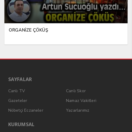
ORGANİZE ÇÖKÜŞ
SAYFALAR
Canlı TV
Canlı Skor
Gazeteler
Namaz Vakitleri
Nöbetçi Eczaneler
Yazarlarımız
KURUMSAL