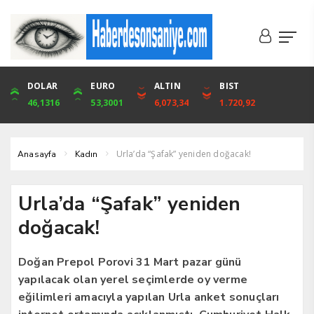
DOLAR
ONS
EURO
ALTIN
ALTIN
ÇEYREK
BIST
CUMHURİYET
46,1316
4,094,16
53,3001
6,073,34
6,073,34
9,929,91
1.720,92
42,104,00
Urla’da “Şafak” yeniden doğacak!
Anasayfa
Kadın
Urla’da “Şafak” yeniden
doğacak!
Doğan Prepol Porovi 31 Mart pazar günü
yapılacak olan yerel seçimlerde oy verme
eğilimleri amacıyla yapılan Urla anket sonuçları