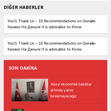
DİĞER HABERLER
You’ll Thank Us – 10 Recommendations on Онлайн
Казино На Деньги It is advisable to Know
You’ll Thank Us – 10 Recommendations on Онлайн
Казино На Деньги It is advisable to Know
SON DAKİKA
Aileyi ekonomik baskılar
altında yalnız
bırakmayacağız