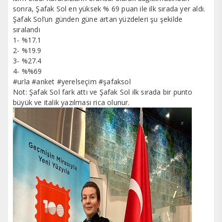
sonra, Şafak Sol en yüksek % 69 puan ile ilk sırada yer aldı.
Şafak Sol’un günden güne artan yüzdeleri şu şekilde
sıralandı
1- %17.1
2- %19.9
3- %27.4
4- %%69
#urla #anket #yerelseçim #şafaksol
Not: Şafak Sol fark attı ve Şafak Sol ilk sırada bir punto
büyük ve italik yazılması rica olunur.