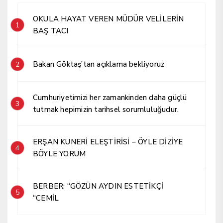
OKULA HAYAT VEREN MÜDÜR VELİLERİN
1
BAŞ TACI
Bakan Göktaş’tan açıklama bekliyoruz
2
Cumhuriyetimizi her zamankinden daha güçlü
3
tutmak hepimizin tarihsel sorumluluğudur.
ERŞAN KUNERİ ELEŞTİRİSİ – ÖYLE DİZİYE
4
BÖYLE YORUM
BERBER; “GÖZÜN AYDIN ESTETİKÇİ
5
“CEMİL