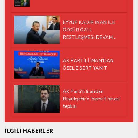
EYYÜP KADİR İNAN İLE
ÖZGÜR ÖZEL
RESTLEŞMESİ DEVAM
EDİYOR
AK PARTİLİ İNAN’DAN
ÖZEL’E SERT YANIT
AK Parti’li İnan’dan
Büyükşehir’e ‘hizmet binası’
tepkisi
İLGİLİ HABERLER