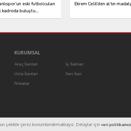
nlıspor’un eski futbolcuları
Ekrem Celil’den altın madal
k kadroda buluştu…
KURUMSAL
Araç İlanları
İş İlanları
Usta İlanları
Seri İlan
Firmalar
ygun şekilde çerez konumlandırmaktayız. Detaylar için
veri politikamız