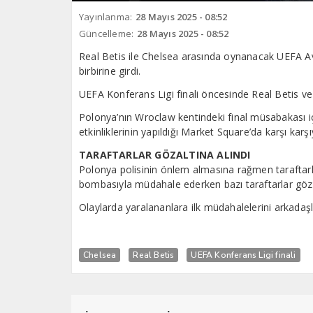
Yayınlanma:
28 Mayıs 2025 - 08:52
Güncelleme:
28 Mayıs 2025 - 08:52
Real Betis ile Chelsea arasında oynanacak UEFA Avru
birbirine girdi.
UEFA Konferans Ligi finali öncesinde Real Betis ve 
Polonya’nın Wroclaw kentindeki final müsabakası içi
etkinliklerinin yapıldığı Market Square’da karşı karşı
TARAFTARLAR GÖZALTINA ALINDI
Polonya polisinin önlem almasına rağmen taraftarla
bombasıyla müdahale ederken bazı taraftarlar gözal
Olaylarda yaralananlara ilk müdahalelerini arkadaşla
Chelsea
Real Betis
UEFA Konferans Ligi finali