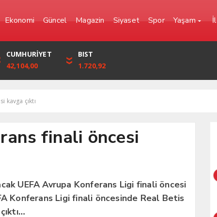
Ekonomi
Güncel
Magazin
Siyaset
Spor
Yaşam
İ
YEN
CUMHURİYET
FRANK
BIST
0,0000
42,104,00
57,6861
1.720,92
i kavga çıktı
ans finali öncesi
cak UEFA Avrupa Konferans Ligi finali öncesi
UEFA Konferans Ligi finali öncesinde Real Betis
 çıktı…