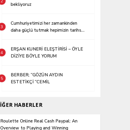
2
bekliyoruz
Cumhuriyetimizi her zamankinden
3
daha güçlü tutmak hepimizin tarihsel
sorumluluğudur.
ERŞAN KUNERİ ELEŞTİRİSİ – ÖYLE
4
DİZİYE BÖYLE YORUM
BERBER; “GÖZÜN AYDIN
5
ESTETİKÇİ “CEMİL
İĞER HABERLER
Roulette Online Real Cash Paypal: An
Overview to Playing and Winning