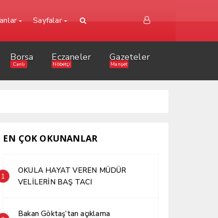
lanlar
Sayfalar
Borsa
Eczaneler
Gazeteler
Canlı
Nöbetçi
Manşet
EN ÇOK OKUNANLAR
OKULA HAYAT VEREN MÜDÜR
1
VELİLERİN BAŞ TACI
Bakan Göktaş’tan açıklama