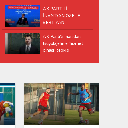
EDİYOR
AK PARTİLİ
İNAN’DAN ÖZEL’E
SERT YANIT
AK Parti’li İnan’dan
Büyükşehir’e ‘hizmet
binası’ tepkisi