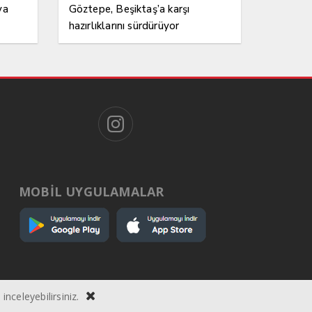
ya
Göztepe, Beşiktaş’a karşı
hazırlıklarını sürdürüyor
MOBİL UYGULAMALAR
inceleyebilirsiniz.
ı