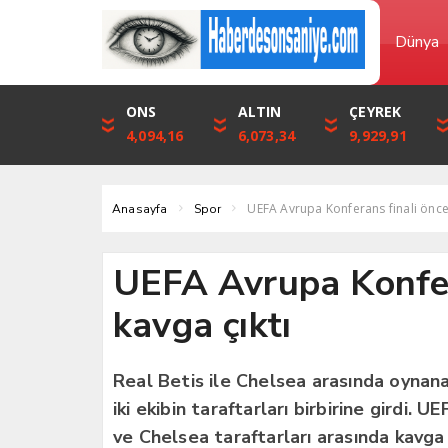
Dünya
DOLAR
ONS
EURO
ALTIN
STERLİN
ÇEYREK
46,1316
4,094,16
53,3001
6,073,34
61,7411
9,929,91
UEFA Avrupa Konferans finali önces
Anasayfa
Spor
UEFA Avrupa Konfer
kavga çıktı
Real Betis ile Chelsea arasında oynana
iki ekibin taraftarları birbirine girdi. 
ve Chelsea taraftarları arasında kavga