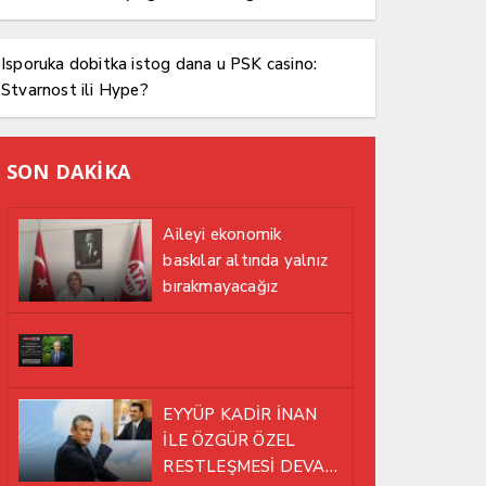
Isporuka dobitka istog dana u PSK casino:
Stvarnost ili Hype?
SON DAKİKA
Aileyi ekonomik
baskılar altında yalnız
bırakmayacağız
EYYÜP KADİR İNAN
İLE ÖZGÜR ÖZEL
RESTLEŞMESİ DEVAM