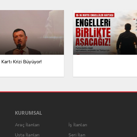
 Kartı Krizi Büyüyor!
KURUMSAL
Araç İlanları
İş İlanları
Usta İlanları
Seri İlan