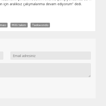
 için aralıksız çalışmalarıma devam ediyorum” dedi.
lmacı
Milli takım
Taekwondo