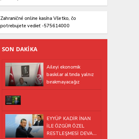
Zahraničné online kasína Všetko, čo
potrebujete vedieť -575614000
SON DAKİKA
Aileyi ekonomik
baskılar altında yalnız
bırakmayacağız
EYYÜP KADİR İNAN
İLE ÖZGÜR ÖZEL
RESTLEŞMESİ DEVAM