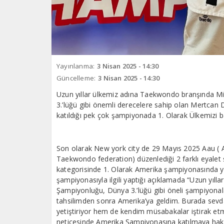
Yayınlanma:
3 Nisan 2025 - 14:30
Güncelleme:
3 Nisan 2025 - 14:30
Uzun yıllar ülkemiz adına Taekwondo branşında M
3.’lüğü gibi önemli derecelere sahip olan Mertcan D
katıldığı pek çok şampiyonada 1. Olarak Ülkemizi 
Son olarak New york city de 29 Mayıs 2025 Aau ( 
Taekwondo federation) düzenlediği 2 farklı eyal
kategorisinde 1. Olarak Amerika şampiyonasında 
şampiyonasıyla ilgili yaptığı açıklamada “Uzun yı
Şampiyonluğu, Dünya 3.’lüğü gibi öneli şampiyona
tahsilimden sonra Amerika’ya geldim. Burada se
yetiştiriyor hem de kendim müsabakalar iştirak e
neticesinde Amerika Şampiyonasına katılmaya hak