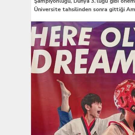
Şampiyonluğu, Dünya 3.’lüğü gibi önem
Üniversite tahsilinden sonra gittiği Am