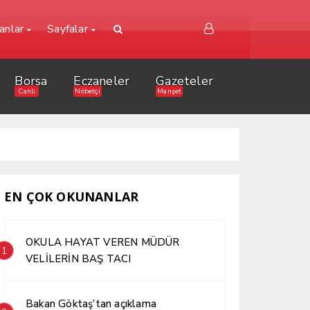
lanlar
Sayfalar
Borsa
Eczaneler
Gazeteler
Canlı
Nöbetçi
Manşet
EN ÇOK OKUNANLAR
OKULA HAYAT VEREN MÜDÜR
1
VELİLERİN BAŞ TACI
Bakan Göktaş’tan açıklama