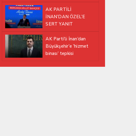
EDİYOR
AK PARTİLİ
İNAN’DAN ÖZEL’E
SERT YANIT
AK Parti’li İnan’dan
Büyükşehir’e ‘hizmet
binası’ tepkisi