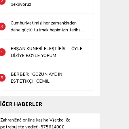
2
bekliyoruz
Cumhuriyetimizi her zamankinden
3
daha güçlü tutmak hepimizin tarihsel
sorumluluğudur.
ERŞAN KUNERİ ELEŞTİRİSİ – ÖYLE
4
DİZİYE BÖYLE YORUM
BERBER; “GÖZÜN AYDIN
5
ESTETİKÇİ “CEMİL
İĞER HABERLER
Zahraničné online kasína Všetko, čo
potrebujete vedieť -575614000