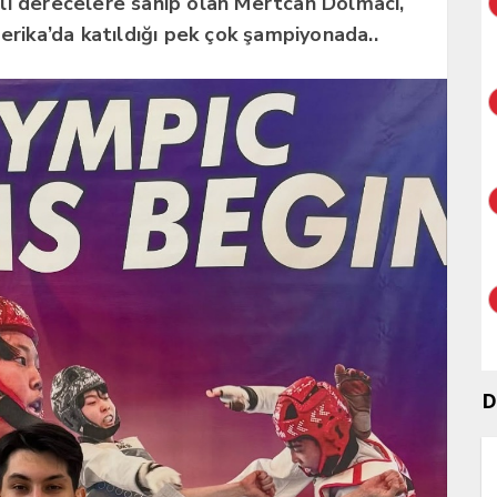
li derecelere sahip olan Mertcan Dolmacı,
erika’da katıldığı pek çok şampiyonada..
D