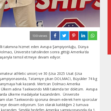
130 views
illi takımına hizmet eden Avrupa Şampiyonluğu, Dünya
olmacı, Üniversite tahsilinden sonra gittiği Amerika’da
başarıyla temsil etmeye devam ediyor.
Amateur athletic union) ve 30 (Usa 2025 Usat (Usa
et şampiyonasında, Tatamiye çıkan DOLMACI, Büyükler 74 kg
yarışmaya hak kazandı. Mertcan Dolmacı Amerika
llar Ülkem adına Taekwondo Milli takımda ter döktüm. Avrupa
larda ülkeme madalyalar kazandırdım. Üniversite
vdam olan Taekwondo sporuna devam ederek hem sporcular
tmeye devam ediyorum. Son olarak katıldığım 2 turnuva
 kazandım. Şimdiki hedefim Amerika şampiyonasında da 1.