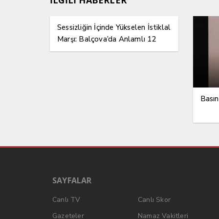
İLGİLİ HABERLER
Sessizliğin İçinde Yükselen İstiklal
Marşı: Balçova’da Anlamlı 12
Mart Etkinliği
Basın
SAYFALAR
Canlı TV
Canlı Skor
Gazeteler
Namaz Vakitleri