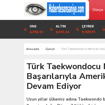
Dünya
DOLAR
ONS
EURO
ALTIN
STERLİN
ÇEYREK
46,1316
4,094,16
53,3001
6,073,34
61,7411
9,929,91
Türk Taekwondocu Mertcan Dola
Anasayfa
Güncel
Türk Taekwondocu 
Başarılarıyla Ameri
Devam Ediyor
Uzun yıllar ülkemiz adına Taekwondo b