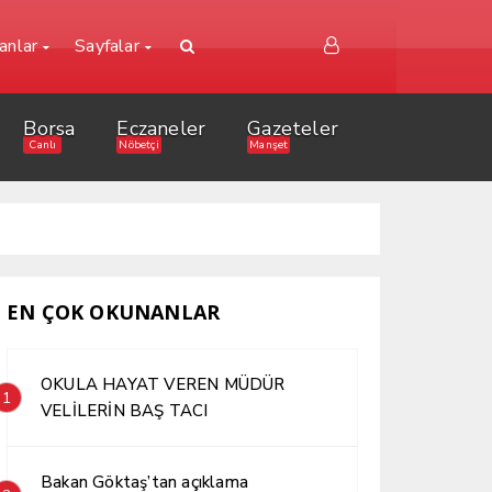
lanlar
Sayfalar
Borsa
Eczaneler
Gazeteler
Canlı
Nöbetçi
Manşet
EN ÇOK OKUNANLAR
OKULA HAYAT VEREN MÜDÜR
1
VELİLERİN BAŞ TACI
Bakan Göktaş’tan açıklama