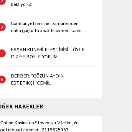
2
bekliyoruz
Cumhuriyetimizi her zamankinden
3
daha güçlü tutmak hepimizin tarihsel
sorumluluğudur.
ERŞAN KUNERİ ELEŞTİRİSİ – ÖYLE
4
DİZİYE BÖYLE YORUM
BERBER; “GÖZÜN AYDIN
5
ESTETİKÇİ “CEMİL
İĞER HABERLER
Online Kasína na Slovensku Všetko, čo
potrebujete vedieť -2119625953