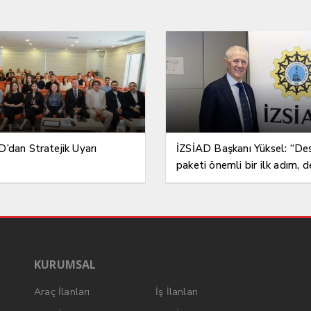
’dan Stratejik Uyarı
İZSİAD Başkanı Yüksel: “De
paketi önemli bir ilk adım, 
gelmeli”
KURUMSAL
Araç İlanları
İş İlanları