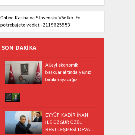
Online Kasína na Slovensku Všetko, čo
potrebujete vedieť -2119625953
SON DAKİKA
Aileyi ekonomik
baskılar altında yalnız
bırakmayacağız
EYYÜP KADİR İNAN
İLE ÖZGÜR ÖZEL
RESTLEŞMESİ DEVAM