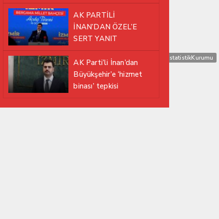
EDİYOR
AK PARTİLİ
İNAN’DAN ÖZEL’E
SERT YANIT
i
TavukEti
TereyağıArtışı
TÜİKVerileri
TürkiyeİstatistikKurumu
AK Parti’li İnan’dan
Büyükşehir’e ‘hizmet
binası’ tepkisi