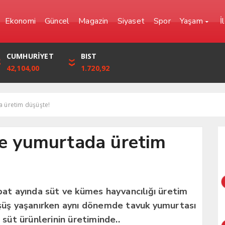
Ekonomi
Güncel
Magazin
Siyaset
Spor
Yaşam
İ
YEN
CUMHURİYET
FRANK
BIST
0,0000
42,104,00
57,6861
1.720,92
a üretim düşüşte!
ve yumurtada üretim
ubat ayında süt ve kümes hayvancılığı üretim
düşüş yaşanırken aynı dönemde tavuk yumurtası
 süt ürünlerinin üretiminde..