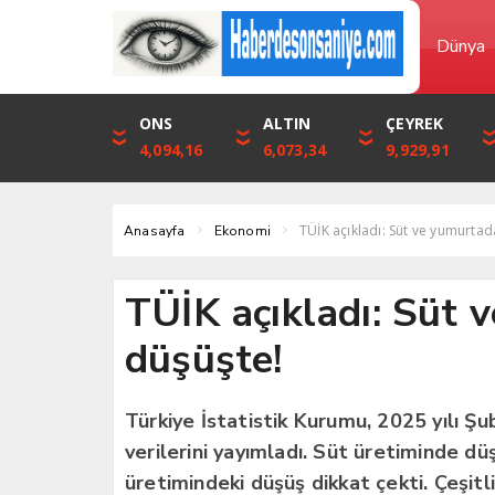
Dünya
DOLAR
ONS
EURO
ALTIN
STERLİN
ÇEYREK
46,1316
4,094,16
53,3001
6,073,34
61,7411
9,929,91
TÜİK açıkladı: Süt ve yumurtad
Anasayfa
Ekonomi
TÜİK açıkladı: Süt 
düşüşte!
Türkiye İstatistik Kurumu, 2025 yılı Ş
verilerini yayımladı. Süt üretiminde 
üretimindeki düşüş dikkat çekti. Çeşitli