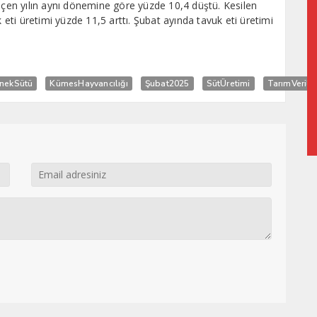
en yılın aynı dönemine göre yüzde 10,4 düştü. Kesilen
k eti üretimi yüzde 11,5 arttı. Şubat ayında tavuk eti üretimi
İnekSütü
KümesHayvancılığı
Şubat2025
SütÜretimi
TarımVeriler