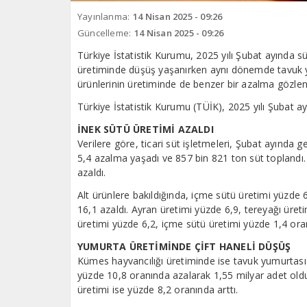
Yayınlanma:
14 Nisan 2025 - 09:26
Güncelleme:
14 Nisan 2025 - 09:26
Türkiye İstatistik Kurumu, 2025 yılı Şubat ayında sü
üretiminde düşüş yaşanırken aynı dönemde tavuk yu
ürünlerinin üretiminde de benzer bir azalma gözlen
Türkiye İstatistik Kurumu (TÜİK), 2025 yılı Şubat ay
İNEK SÜTÜ ÜRETİMİ AZALDI
Verilere göre, ticari süt işletmeleri, Şubat ayında
5,4 azalma yaşadı ve 857 bin 821 ton süt toplandı
azaldı.
Alt ürünlere bakıldığında, içme sütü üretimi yüzde 
16,1 azaldı. Ayran üretimi yüzde 6,9, tereyağı üre
üretimi yüzde 6,2, içme sütü üretimi yüzde 1,4 oran
YUMURTA ÜRETİMİNDE ÇİFT HANELİ DÜŞÜŞ
Kümes hayvancılığı üretiminde ise tavuk yumurtası
yüzde 10,8 oranında azalarak 1,55 milyar adet oldu
üretimi ise yüzde 8,2 oranında arttı.