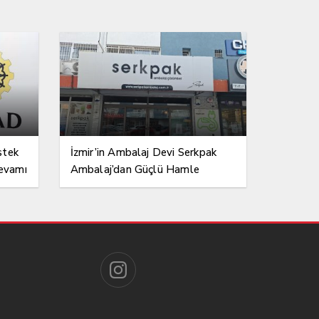
stek
İzmir’in Ambalaj Devi Serkpak
devamı
Ambalaj’dan Güçlü Hamle