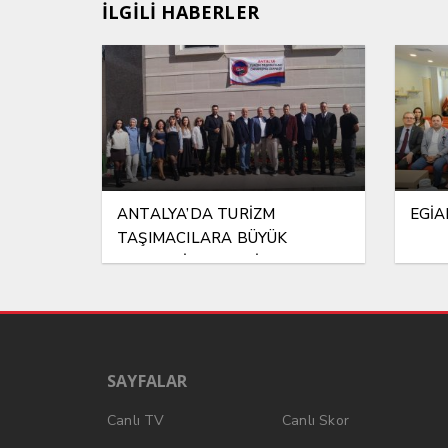
İLGİLİ HABERLER
ANTALYA’DA TURİZM
EGİAD
TAŞIMACILARA BÜYÜK
EKONOMİ DARBESİ!..
SAYFALAR
Canlı TV
Canlı Skor