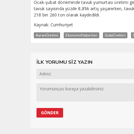
Ocak-şubat döneminde tavuk yumurtası üretimi geç
tavuk sayısında yüzde 8,8’lik artış yaşanırken, tavu
218 bin 260 ton olarak kaydedildi.
Kaynak: Cumhuriyet
AyranÜretimi
EkonomiHaberleri
GıdaÜretimi
İLK YORUMU SİZ YAZIN