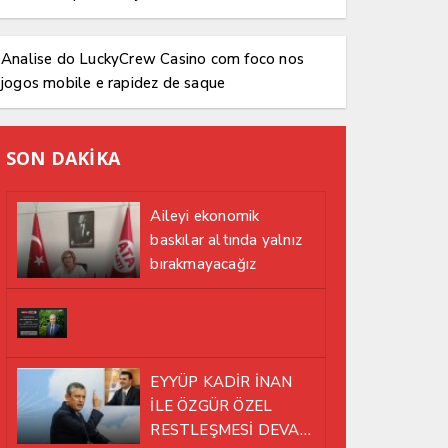
Analise do LuckyCrew Casino com foco nos
jogos mobile e rapidez de saque
SON DAKİKA
Aileyi ekonomik
baskılar altında yalnız
bırakmayacağız
EYYÜP KADİR İNAN
İLE ÖZGÜR ÖZEL
RESTLEŞMESİ DEVAM