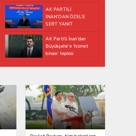
EDİYOR
AK PARTİLİ
İNAN’DAN ÖZEL’E
SERT YANIT
AK Parti’li İnan’dan
Büyükşehir’e ‘hizmet
binası’ tepkisi