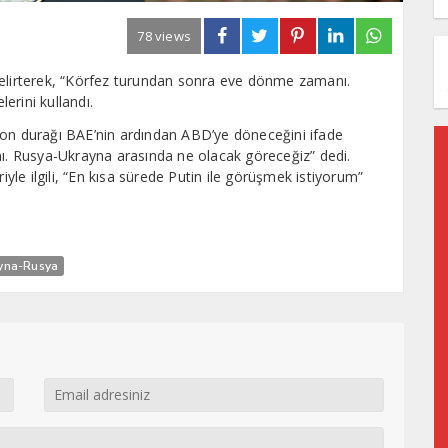
78 views
lirterek, “Körfez turundan sonra eve dönme zamanı.
erini kullandı.
n durağı BAE’nin ardından ABD’ye döneceğini ifade
. Rusya-Ukrayna arasında ne olacak göreceğiz” dedi.
le ilgili, “En kısa sürede Putin ile görüşmek istiyorum”
yna-Rusya