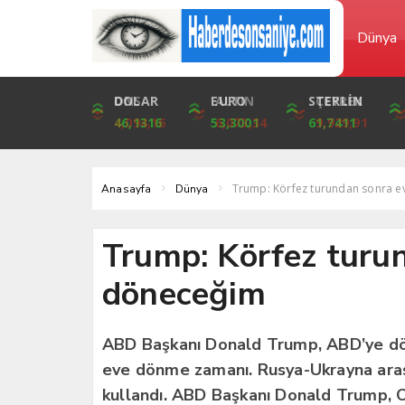
Dünya
DOLAR
ONS
EURO
ALTIN
STERLİN
ÇEYREK
46,1316
4,094,16
53,3001
6,073,34
61,7411
9,929,91
Trump: Körfez turundan sonra 
Anasayfa
Dünya
Trump: Körfez turu
döneceğim
ABD Başkanı Donald Trump, ABD’ye dön
eve dönme zamanı. Rusya-Ukrayna arası
kullandı. ABD Başkanı Donald Trump, O