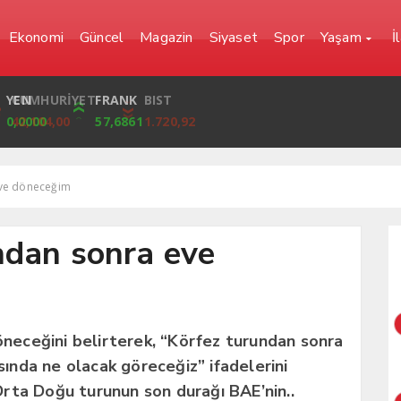
Ekonomi
Güncel
Magazin
Siyaset
Spor
Yaşam
İ
YEN
CUMHURİYET
FRANK
BIST
0,0000
42,104,00
57,6861
1.720,92
eve döneceğim
ndan sonra eve
eceğini belirterek, “Körfez turundan sonra
nda ne olacak göreceğiz” ifadelerini
rta Doğu turunun son durağı BAE’nin..