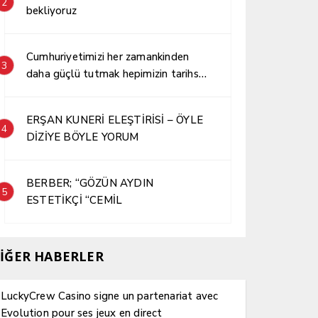
2
bekliyoruz
Cumhuriyetimizi her zamankinden
3
daha güçlü tutmak hepimizin tarihsel
sorumluluğudur.
ERŞAN KUNERİ ELEŞTİRİSİ – ÖYLE
4
DİZİYE BÖYLE YORUM
BERBER; “GÖZÜN AYDIN
5
ESTETİKÇİ “CEMİL
İĞER HABERLER
LuckyCrew Casino signe un partenariat avec
Evolution pour ses jeux en direct