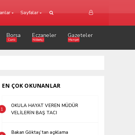
lanlar
Sayfalar
Borsa
Eczaneler
Gazeteler
Canlı
Nöbetçi
Manşet
EN ÇOK OKUNANLAR
OKULA HAYAT VEREN MÜDÜR
1
VELİLERİN BAŞ TACI
Bakan Göktaş’tan açıklama