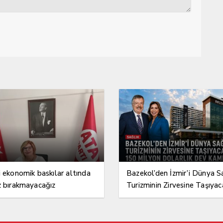
i ekonomik baskılar altında
Bazekol’den İzmir’i Dünya S
z bırakmayacağız
Turizminin Zirvesine Taşıyac
150 Milyon Dolarlık Dev K