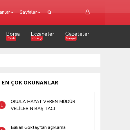
lanlar
Sayfalar
Borsa
Eczaneler
Gazeteler
Canlı
Nöbetçi
Manşet
EN ÇOK OKUNANLAR
OKULA HAYAT VEREN MÜDÜR
1
VELİLERİN BAŞ TACI
Bakan Göktaş’tan açıklama