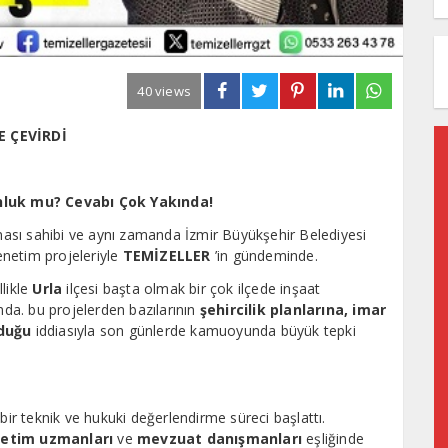
40 views
E ÇEVİRDİ
gunluk mu? Cevabı Çok Yakında!
rması sahibi ve aynı zamanda İzmir Büyükşehir Belediyesi
enetim projeleriyle
TEMİZELLER
’in gündeminde.
likle
Urla
ilçesi başta olmak bir çok ilçede inşaat
da. bu projelerden bazılarının
şehircilik planlarına, imar
lduğu
iddiasıyla son günlerde kamuoyunda büyük tepki
bir teknik ve hukuki değerlendirme süreci başlattı.
netim uzmanları
ve
mevzuat danışmanları
eşliğinde