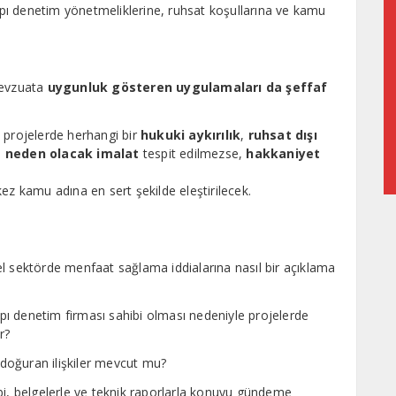
yapı denetim yönetmeliklerine, ruhsat koşullarına ve kamu
 mevzuata
uygunluk gösteren uygulamaları da şeffaf
 projelerde herhangi bir
hukuki aykırılık
,
ruhsat dışı
 neden olacak imalat
tespit edilmezse,
hakkaniyet
ez kamu adına en sert şekilde eleştirilecek.
l sektörde menfaat sağlama iddialarına nasıl bir açıklama
ı denetim firması sahibi olması nedeniyle projelerde
r?
ı doğuran ilişkiler mevcut mu?
bi, belgelerle ve teknik raporlarla konuyu gündeme