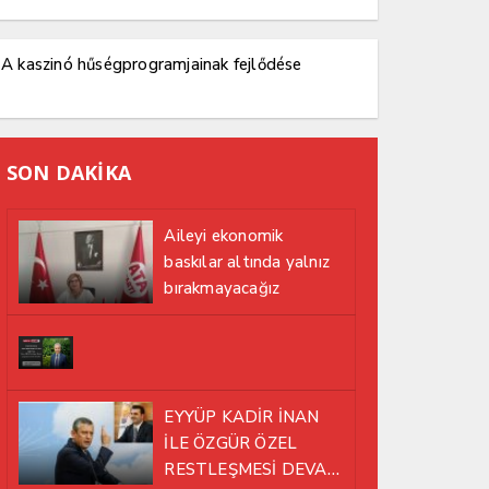
A kaszinó hűségprogramjainak fejlődése
SON DAKİKA
Aileyi ekonomik
baskılar altında yalnız
bırakmayacağız
EYYÜP KADİR İNAN
İLE ÖZGÜR ÖZEL
RESTLEŞMESİ DEVAM