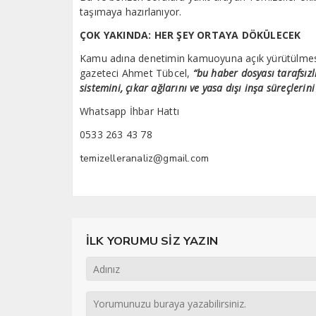
taşımaya hazırlanıyor.
ÇOK YAKINDA: HER ŞEY ORTAYA DÖKÜLECEK
Kamu adına denetimin kamuoyuna açık yürütülmesi
gazeteci Ahmet Tübcel,
“bu haber dosyası tarafsız
sistemini, çıkar ağlarını ve yasa dışı inşa süreçlerini
Whatsapp İhbar Hattı
0533 263 43 78
temizelleranaliz@gmail.com
İLK YORUMU SİZ YAZIN