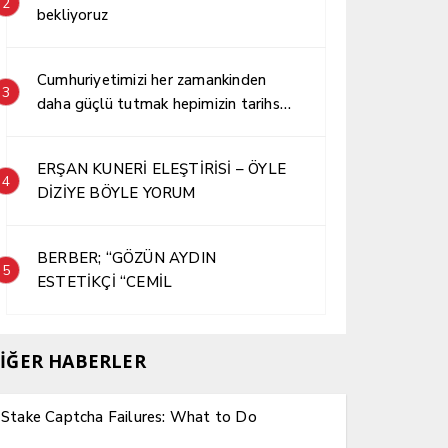
2
bekliyoruz
Cumhuriyetimizi her zamankinden
3
daha güçlü tutmak hepimizin tarihsel
sorumluluğudur.
ERŞAN KUNERİ ELEŞTİRİSİ – ÖYLE
4
DİZİYE BÖYLE YORUM
BERBER; “GÖZÜN AYDIN
5
ESTETİKÇİ “CEMİL
İĞER HABERLER
Stake Captcha Failures: What to Do