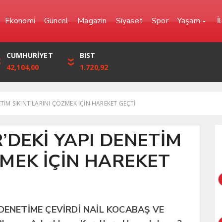
Ekonomi
Güncel
Magazin
Siyaset
Spor
Yaşam
İ
YEN
CUMHURİYET
FRANK
BIST
0,0000
42,104,00
57,6861
1.720,92
ETİM SIKINTILARINI ÇÖZMEK İÇİN HAREKET GEÇTİ
R’DEKİ YAPI DENETİM
ZMEK İÇİN HAREKET
 DENETİME ÇEVİRDİ NAİL KOCABAŞ VE