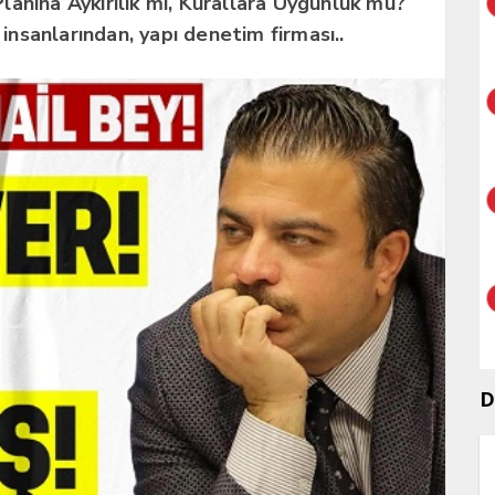
anına Aykırılık mı, Kurallara Uygunluk mu?
 insanlarından, yapı denetim firması..
D