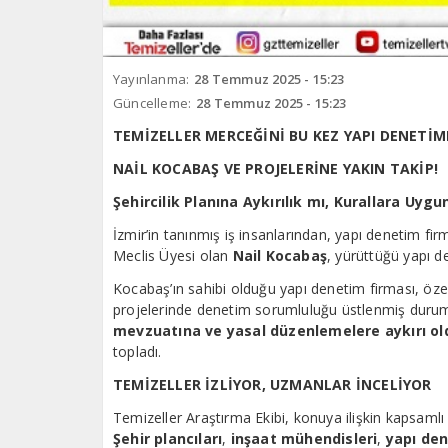
Yayınlanma:
28 Temmuz 2025 - 15:23
Güncelleme:
28 Temmuz 2025 - 15:23
TEMİZELLER MERCEĞİNİ BU KEZ YAPI DENETİM
NAİL KOCABAŞ VE PROJELERİNE YAKIN TAKİP!
Şehircilik Planına Aykırılık mı, Kurallara Uy
İzmir’in tanınmış iş insanlarından, yapı denetim fi
Meclis Üyesi olan
Nail Kocabaş
, yürüttüğü yapı d
Kocabaş’ın sahibi olduğu yapı denetim firması, özel
projelerinde denetim sorumluluğu üstlenmiş durum
mevzuatına ve yasal düzenlemelere aykırı o
topladı.
TEMİZELLER İZLİYOR, UZMANLAR İNCELİYOR
Temizeller Araştırma Ekibi, konuya ilişkin kapsamlı 
Şehir plancıları
,
inşaat mühendisleri
,
yapı de