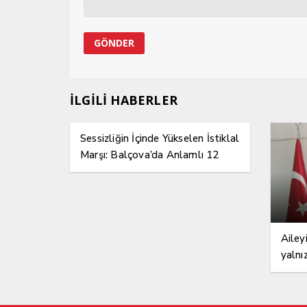
İLGİLİ HABERLER
Sessizliğin İçinde Yükselen İstiklal
Marşı: Balçova’da Anlamlı 12
Mart Etkinliği
Ailey
yalnı