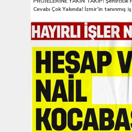
PROJELERİNE YAKIN TAKİP! Şehircilik Pl
Cevabı Çok Yakında! İzmir’in tanınmış iş