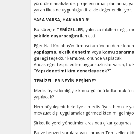
yürütülen analizlerde; projelerin imar planlarına, 
yararı ilkesine uygunluğu titizlikle değerlendiriliyor.
YASA VARSA, HAK VARDIR!
Bu süreçte
TEMİZELLER
, yalnızca ihlalleri değil,
şekilde duyuracağını
ilan etti.
Eğer Nail Kocabaş’ın firması tarafından denetlenen
yapılaşma
,
eksik denetim
veya
kamu zararına
gereği
teşekkür kamuoyu önünde yapılacak.
Ancak eğer tespit edilen uygunsuzluklar varsa, bu k
“Yapı denetimi kim denetleyecek?”
TEMİZELLER NEYİN PEŞİNDE?
Meclis üyesi kimliğiyle kamu gücünü kullanarak öze
yapılacak?
Hem büyükşehir belediyesi meclis üyesi hem de yap
mevzuat dışı uygulamalar görmezlikten mi geliniyo
Şirket ile yerel yönetimler arasında çıkar çatışmas
Bu ve benzeri sorulara yanıt arayan Temizeller eki