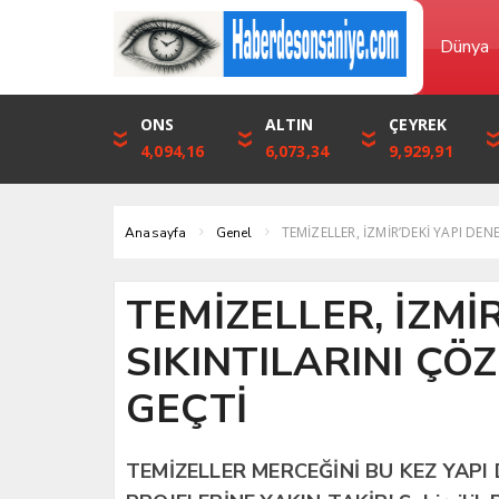
Dünya
DOLAR
ONS
EURO
ALTIN
STERLİN
ÇEYREK
46,1316
4,094,16
53,3001
6,073,34
61,7411
9,929,91
TEMİZELLER, İZMİR’DEKİ YAPI DEN
Anasayfa
Genel
TEMİZELLER, İZMİ
SIKINTILARINI ÇÖ
GEÇTİ
TEMİZELLER MERCEĞİNİ BU KEZ YAPI