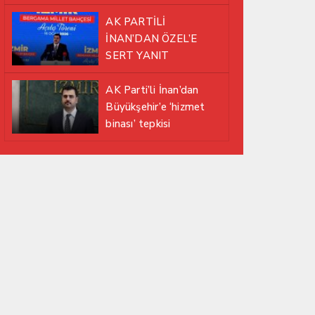
EDİYOR
AK PARTİLİ
İNAN’DAN ÖZEL’E
SERT YANIT
AK Parti’li İnan’dan
Büyükşehir’e ‘hizmet
binası’ tepkisi