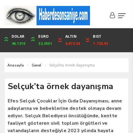
DOLAR
ONS
EURO
ALTIN
ALTIN
ÇEYREK
BIST
CUMHURİYET
46,1316
4,094,16
53,3001
6,073,34
6,073,34
9,929,91
1.720,92
42,104,00
Selçuk’ta örnek dayanışma
Anasayfa
Genel
Selçuk’ta örnek dayanışma
Efes Selçuk Çocuklar İçin Gıda Dayanışması, anne
adaylarına ve bebeklerine destek olmaya devam
ediyor. Selçuk Belediyesi öncülüğünde, kentte
faaliyet gösteren sivil toplum örgütleri ve
vatandaşların desteğiyle 2023 yılında hayata