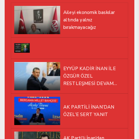
Aileyi ekonomik baskılar
altında yalnız
bırakmayacağız
EYYÜP KADİR İNAN İLE
ÖZGÜR ÖZEL
RESTLEŞMESİ DEVAM
EDİYOR
AK PARTİLİ İNAN’DAN
ÖZEL’E SERT YANIT
AK Parti’li İnan’dan