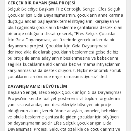
GERÇEK BİR DAYANIŞMA PROJESİ
Selçuk Belediye Başkanı Filiz Ceritoğlu Sengel, Efes Selçuk
Çocuklar İçin Gıda Dayanışması’nın, çocukların anne karnına
düştüğü andan başlayarak temel ihtiyaçlarını karşılayan ve
okul çağındaki çocukların beslenme çantalarına destek olan
bir proje olduğuna dikkat çekerek; “Efes Selçuk Çocuklar
İçin Gıda Dayanışması, adı üzerinde gerçek anlamda bir
dayanışma projesi. ‘Çocuklar İçin Gıda Dayanışması’
denince akla ilk olarak çocukların beslenmesi gelse de biz
bu proje ile anne adaylarının beslenmesine ve bebeklerini
sağlıkla kucaklarına aldıklarında bez ve mama ihtiyaçlarının
karşılanmasına da destek oluyoruz. Hiçbir ekonomik zorluk
çocuklarımızın önünde engel olmasın istiyoruz” dedi.
DAYANIŞMAMIZI BÜYÜTELİM
Başkan Sengel, Efes Selçuk Çocuklar İçin Gıda Dayanışması
Projesi’nin kentte faaliyet gösteren sivil toplum örgütlerinin
yanı sıra vatandaşların destekleriyle büyüyen bir proje
olduğunun altını çizerek “Anne adayları, anneler, bebekler
ve okula beslenme çantası ile giden çocuklar için büyüyen
bir dayanışmanın adıdır Efes Selçuk Çocuklar İçin Gıda
Dayanışması Projesi. Selçuk’ta özellikle de çocuklarımız ve