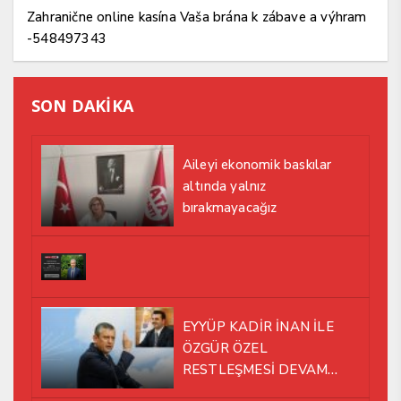
Zahranične online kasína Vaša brána k zábave a výhram
-548497343
SON DAKİKA
Aileyi ekonomik baskılar
altında yalnız
bırakmayacağız
EYYÜP KADİR İNAN İLE
ÖZGÜR ÖZEL
RESTLEŞMESİ DEVAM
EDİYOR