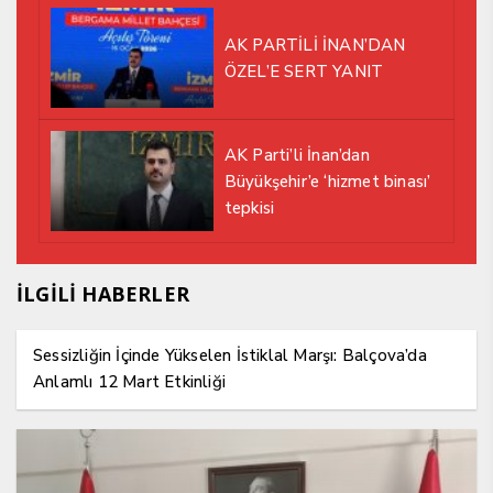
AK PARTİLİ İNAN’DAN
ÖZEL’E SERT YANIT
AK Parti’li İnan’dan
Büyükşehir’e ‘hizmet binası’
tepkisi
İLGİLİ HABERLER
Sessizliğin İçinde Yükselen İstiklal Marşı: Balçova’da
Anlamlı 12 Mart Etkinliği