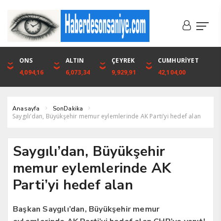
DOLAR
ONS
EURO
ALTIN
ALTIN
ÇEYREK
BIST
CUMHURİYET
46,1316
4,094,16
53,3001
6,073,34
6,073,34
9,929,91
1.720,92
42,104,00
Anasayfa
SonDakika
Saygılı’dan, Büyükşehir memur eylemlerinde AK Parti’yi hedef alan
Saygılı’dan, Büyükşehir
memur eylemlerinde AK
Parti’yi hedef alan
Başkan Saygılı’dan, Büyükşehir memur