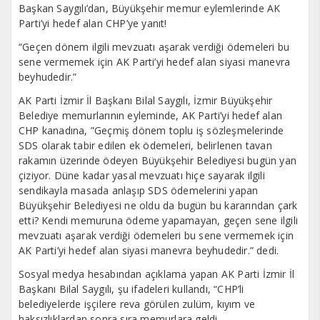
Başkan Saygılı’dan, Büyükşehir memur eylemlerinde AK
Parti’yi hedef alan CHP’ye yanıt!
“Geçen dönem ilgili mevzuatı aşarak verdiği ödemeleri bu
sene vermemek için AK Parti’yi hedef alan siyasi manevra
beyhudedir.”
AK Parti İzmir İl Başkanı Bilal Saygılı, İzmir Büyükşehir
Belediye memurlarının eyleminde, AK Parti’yi hedef alan
CHP kanadına, ”Geçmiş dönem toplu iş sözleşmelerinde
SDS olarak tabir edilen ek ödemeleri, belirlenen tavan
rakamın üzerinde ödeyen Büyükşehir Belediyesi bugün yan
çiziyor. Düne kadar yasal mevzuatı hiçe sayarak ilgili
sendikayla masada anlaşıp SDS ödemelerini yapan
Büyükşehir Belediyesi ne oldu da bugün bu kararından çark
etti? Kendi memuruna ödeme yapamayan, geçen sene ilgili
mevzuatı aşarak verdiği ödemeleri bu sene vermemek için
AK Parti’yi hedef alan siyasi manevra beyhudedir.” dedi.
Sosyal medya hesabından açıklama yapan AK Parti İzmir İl
Başkanı Bilal Saygılı, şu ifadeleri kullandı, “CHP’li
belediyelerde işçilere reva görülen zulüm, kıyım ve
haksızlıklardan sonra sıra memurlara geldi.