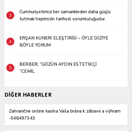
Cumhuriyetimizi her zamankinden daha güçlü
3
tutmak hepimizin tarihsel sorumluluğudur.
ERŞAN KUNERİ ELEŞTİRİSİ – ÖYLE DİZİYE
4
BÖYLE YORUM
BERBER; “GÖZÜN AYDIN ESTETİKÇİ
5
“CEMİL
DİĞER HABERLER
Zahranične online kasína Vaša brána k zábave a výhram
-548497343