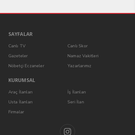
SAYFALAR
Canlı TV
Canlı Skor
Gazeteler
Namaz Vakitleri
Nöbetçi Eczaneler
Yazarlarımız
KURUMSAL
Araç İlanları
İş İlanları
Usta İlanları
Seri İlan
Firmalar