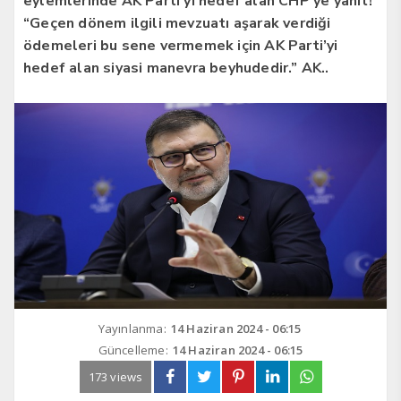
eylemlerinde AK Parti’yi hedef alan CHP’ye yanıt!
“Geçen dönem ilgili mevzuatı aşarak verdiği
ödemeleri bu sene vermemek için AK Parti’yi
hedef alan siyasi manevra beyhudedir.” AK..
Yayınlanma:
14 Haziran 2024 - 06:15
Güncelleme:
14 Haziran 2024 - 06:15
173 views