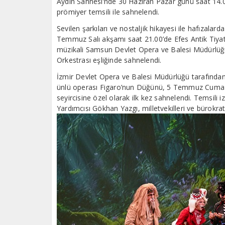
Aydın Sahnesi’nde 30 Haziran Pazar günü saat 14.0
prömiyer temsili ile sahnelendi.
Sevilen şarkıları ve nostaljik hikayesi ile hafızala
Temmuz Salı akşamı saat 21.00’de Efes Antik Tiyat
müzikali Samsun Devlet Opera ve Balesi Müdürlüğü
Orkestrası eşliğinde sahnelendi.
İzmir Devlet Opera ve Balesi Müdürlüğü tarafında
ünlü operası Figaro’nun Düğünü, 5 Temmuz Cuma ak
seyircisine özel olarak ilk kez sahnelendi. Temsili
Yardımcısı Gökhan Yazgı, milletvekilleri ve bürokratl