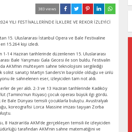
383 views
4 YILI FESTİVALLERİNDE İLKLERE VE REKOR İZLEYİCİ
tan 15. Uluslararası İstanbul Opera ve Bale Festivaline
ri 15.264 kişi izledi.
 1-14 Haziran tarihlerinde düzenlenen 15. Uluslararası
rarası Bale Yarışması Gala Gecesi ile son buldu. Festivalin
an’da AKM’nin muhteşem sahne teknolojisini sergilediği
nuk solist sanatçı Martijn Sanders’in başrolde olduğu ve ünlü
onu ile sahnelenen eser, izleyiciden tam not aldı.
erler de yer aldı. 2-3 ve 13 Haziran tarihlerinde Kadıköy
Flüt (Tamino’nun Rüyası) çocuk operası büyük ilgi gördü.
ile Bale Dünyası temsili çocuklarla buluştu. Avustralyalı
duğu, koreografisi Lorca Massine imzası taşıyan Zorba
uluştu.
 8 Haziran’da AKM’de gerçekleşen temsili ile izleyiciden
Müdürlüğü tarafından AKM’nin sahne matematiğini ve