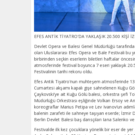
EFES ANTİK TİYATRO’DA YAKLAŞIK 20.500 KİŞİ İ
Devlet Opera ve Balesi Genel Müdürlüğü tarafından 
olan Uluslararası Efes Opera ve Bale Festivali bu yı
birbirinden seçkin eserlerin biletleri haftalar önce
atmosferinde festival boyunca 7 eseri yaklaşık 20.5
Festivalinin tarihi rekoru oldu.
Efes Antik Tiyatro’nun muhteşem atmosferinde 13
Cumartesi akşamı kapalı gişe sahnelenen Kuğu Gölü b
Çaykovski’ye ait Kuğu Gölü balesi, orkestra şefi T
Müdürlüğü Orkestrası eşliğinde Volkan Ersoy ve Ar
koreograflar Marius Petipa ve Lev Ivanov’un adıml
balenin zarafeti ile sahneye taşıyan eserde; İzmir 
Berlin Devlet Balesi baş dansçıları Iana Salenko ve
Festivalde ilk kez çocuklara yönelik bir eser de y