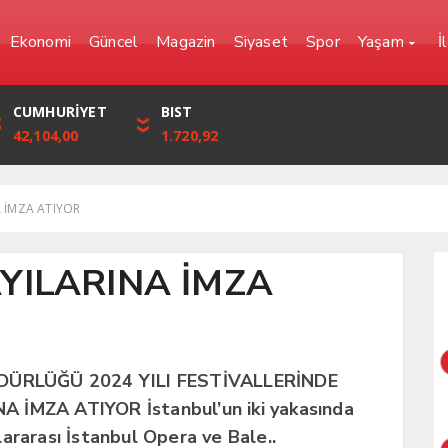
Ekonomi
Güncel
Magazin
Siyaset
Spor
Yaşam
İ
YEN
CUMHURİYET
FRANK
BIST
0,0000
42,104,00
57,6861
1.720,92
A İMZA ATIYOR
AYILARINA İMZA
DÜRLÜĞÜ 2024 YILI FESTİVALLERİNDE
A İMZA ATIYOR İstanbul’un iki yakasında
ararası İstanbul Opera ve Bale..