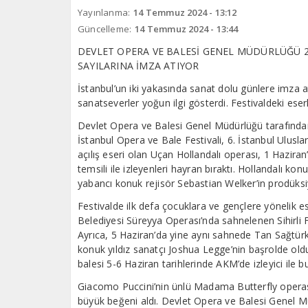
Yayınlanma:
14 Temmuz 2024 - 13:12
Güncelleme:
14 Temmuz 2024 - 13:44
DEVLET OPERA VE BALESİ GENEL MÜDÜRLÜĞÜ 202
SAYILARINA İMZA ATIYOR
İstanbul’un iki yakasında sanat dolu günlere imza a
sanatseverler yoğun ilgi gösterdi. Festivaldeki eserle
Devlet Opera ve Balesi Genel Müdürlüğü tarafından
İstanbul Opera ve Bale Festivali, 6. İstanbul Ulusla
açılış eseri olan Uçan Hollandalı operası, 1 Hazir
temsili ile izleyenleri hayran bıraktı. Hollandalı ko
yabancı konuk rejisör Sebastian Welker’in prodüksiy
Festivalde ilk defa çocuklara ve gençlere yönelik es
Belediyesi Süreyya Operası’nda sahnelenen Sihirli 
Ayrıca, 5 Haziran’da yine aynı sahnede Tan Sağtürk 
konuk yıldız sanatçı Joshua Legge’nin başrolde ol
balesi 5-6 Haziran tarihlerinde AKM’de izleyici ile b
Giacomo Puccini’nin ünlü Madama Butterfly operası,
büyük beğeni aldı. Devlet Opera ve Balesi Genel 