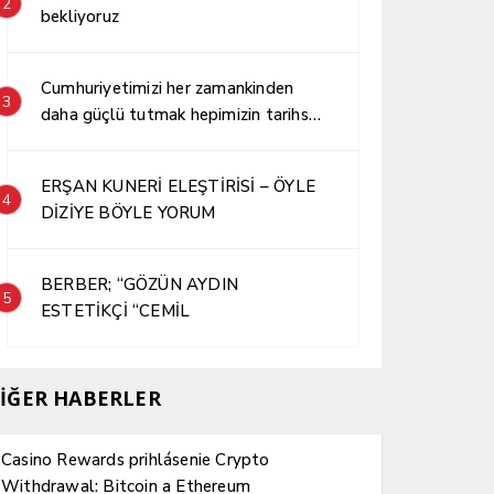
2
bekliyoruz
Cumhuriyetimizi her zamankinden
3
daha güçlü tutmak hepimizin tarihsel
sorumluluğudur.
ERŞAN KUNERİ ELEŞTİRİSİ – ÖYLE
4
DİZİYE BÖYLE YORUM
BERBER; “GÖZÜN AYDIN
5
ESTETİKÇİ “CEMİL
İĞER HABERLER
Casino Rewards prihlásenie Crypto
Withdrawal: Bitcoin a Ethereum