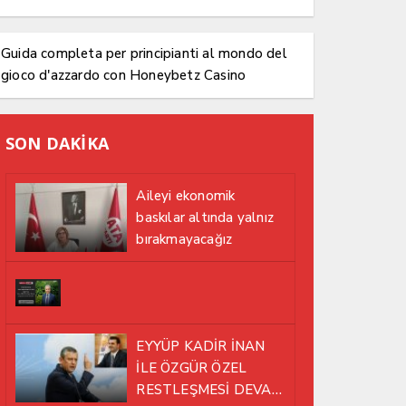
Guida completa per principianti al mondo del
gioco d'azzardo con Honeybetz Casino
SON DAKİKA
Aileyi ekonomik
baskılar altında yalnız
bırakmayacağız
EYYÜP KADİR İNAN
İLE ÖZGÜR ÖZEL
RESTLEŞMESİ DEVAM