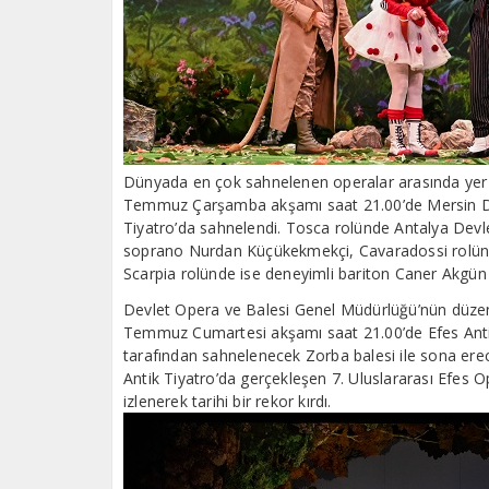
Dünyada en çok sahnelenen operalar arasında yer a
Temmuz Çarşamba akşamı saat 21.00’de Mersin Dev
Tiyatro’da sahnelendi. Tosca rolünde Antalya Devl
soprano Nurdan Küçükekmekçi, Cavaradossi rolünde
Scarpia rolünde ise deneyimli bariton Caner Akgün
Devlet Opera ve Balesi Genel Müdürlüğü’nün düzenle
Temmuz Cumartesi akşamı saat 21.00’de Efes Anti
tarafından sahnelenecek Zorba balesi ile sona erec
Antik Tiyatro’da gerçekleşen 7. Uluslararası Efes Op
izlenerek tarihi bir rekor kırdı.