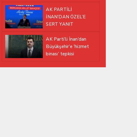
EDİYOR
AK PARTİLİ
İNAN’DAN ÖZEL’E
SERT YANIT
AK Parti’li İnan’dan
Büyükşehir’e ‘hizmet
binası’ tepkisi