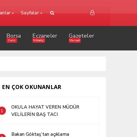
lanlar
Sayfalar
Borsa
Eczaneler
Gazeteler
Canlı
Nöbetçi
Manşet
EN ÇOK OKUNANLAR
OKULA HAYAT VEREN MÜDÜR
1
VELİLERİN BAŞ TACI
Bakan Göktaş’tan açıklama