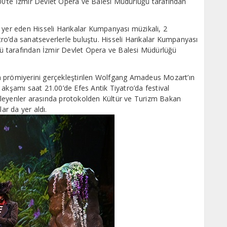
0’te İzmir Devlet Opera ve Balesi Müdürlüğü tarafından
rda yer eden Hisseli Harikalar Kumpanyası müzikali, 2
ro’da sanatseverlerle buluştu. Hisseli Harikalar Kumpanyası
 tarafından İzmir Devlet Opera ve Balesi Müdürlüğü
n prömiyerini gerçekleştirilen Wolfgang Amadeus Mozart’ın
şamı saat 21.00’de Efes Antik Tiyatro’da festival
 izleyenler arasında protokolden Kültür ve Turizm Bakan
ar da yer aldı.