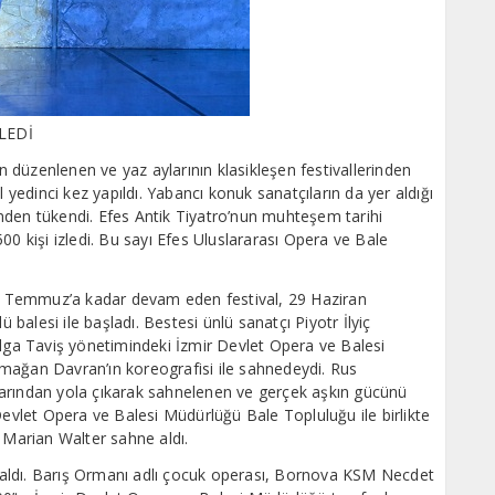
ZLEDİ
düzenlenen ve yaz aylarının klasikleşen festivallerinden
l yedinci kez yapıldı. Yabancı konuk sanatçıların da yer aldığı
sinden tükendi. Efes Antik Tiyatro’nun muhteşem tarihi
00 kişi izledi. Bu sayı Efes Uluslararası Opera ve Bale
 Temmuz’a kadar devam eden festival, 29 Haziran
alesi ile başladı. Bestesi ünlü sanatçı Piyotr İlyiç
olga Taviş yönetimindeki İzmir Devlet Opera ve Balesi
mağan Davran’ın koreografisi ile sahnedeydi. Rus
arından yola çıkarak sahnelenen ve gerçek aşkın gücünü
Devlet Opera ve Balesi Müdürlüğü Bale Topluluğu ile birlikte
 Marian Walter sahne aldı.
er aldı. Barış Ormanı adlı çocuk operası, Bornova KSM Necdet