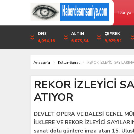
Dünya
DOLAR
ONS
EURO
ALTIN
STERLİN
ÇEYREK
46,1316
4,094,16
53,3001
6,073,34
61,7411
9,929,91
REKOR İZLEYİCİ SAYILARIN
Anasayfa
Kültür-Sanat
REKOR İZLEYİCİ S
ATIYOR
DEVLET OPERA VE BALESİ GENEL MÜ
İLKLERE VE REKOR İZLEYİCİ SAYILARIN
sanat dolu günlere imza atan 15. Ulusl