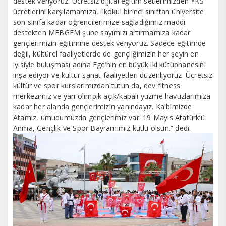
destek veriyoruz. Ücretsiz dijital eğitim setlerimizden YKS
ücretlerini karşılamamıza, ilkokul birinci sınıftan üniversite
son sınıfa kadar öğrencilerimize sağladığımız maddi
destekten MEBGEM şube sayımızı artırmamıza kadar
gençlerimizin eğitimine destek veriyoruz. Sadece eğitimde
değil, kültürel faaliyetlerde de gençliğimizin her şeyin en
iyisiyle buluşması adına Ege’nin en büyük iki kütüphanesini
inşa ediyor ve kültür sanat faaliyetleri düzenliyoruz. Ücretsiz
kültür ve spor kurslarımızdan tutun da, dev fitness
merkezimiz ve yarı olimpik açık/kapalı yüzme havuzlarımıza
kadar her alanda gençlerimizin yanındayız. Kalbimizde
Atamız, umudumuzda gençlerimiz var. 19 Mayıs Atatürk’ü
Anma, Gençlik ve Spor Bayramımız kutlu olsun.” dedi.