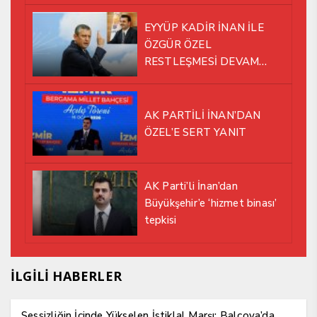
EYYÜP KADİR İNAN İLE
ÖZGÜR ÖZEL
RESTLEŞMESİ DEVAM
EDİYOR
AK PARTİLİ İNAN’DAN
ÖZEL’E SERT YANIT
AK Parti’li İnan’dan
Büyükşehir’e ‘hizmet binası’
tepkisi
İLGİLİ HABERLER
Sessizliğin İçinde Yükselen İstiklal Marşı: Balçova’da