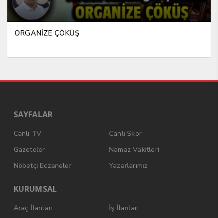
ORGANİZE ÇÖKÜŞ
SAYFALAR
Canlı TV
Canlı Skor
Gazeteler
Namaz Vakitleri
Nöbetçi Eczaneler
Yazarlarımız
KURUMSAL
Araç İlanları
İş İlanları