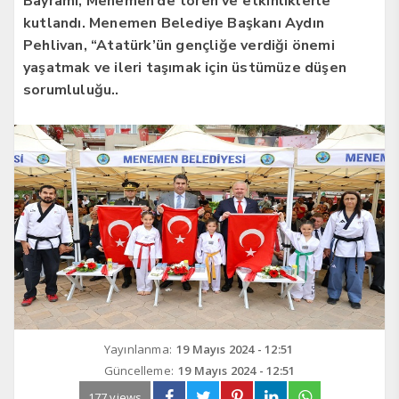
Bayramı, Menemen’de tören ve etkinliklerle
kutlandı. Menemen Belediye Başkanı Aydın
Pehlivan, “Atatürk’ün gençliğe verdiği önemi
yaşatmak ve ileri taşımak için üstümüze düşen
sorumluluğu..
Yayınlanma:
19 Mayıs 2024 - 12:51
Güncelleme:
19 Mayıs 2024 - 12:51
177 views