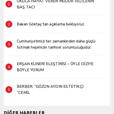
OKULA HAYAT VEREN MÜDÜR VELİLERİN
1
BAŞ TACI
Bakan Göktaş’tan açıklama bekliyoruz
2
Cumhuriyetimizi her zamankinden daha güçlü
3
tutmak hepimizin tarihsel sorumluluğudur.
ERŞAN KUNERİ ELEŞTİRİSİ – ÖYLE DİZİYE
4
BÖYLE YORUM
BERBER; “GÖZÜN AYDIN ESTETİKÇİ
5
“CEMİL
DİĞER HABERLER