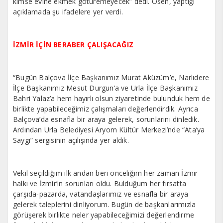
kimse evine ekmek götüremeyecek” dedi. Ösen, yaptığı
açıklamada şu ifadelere yer verdi.
İZMİR İÇİN BERABER ÇALIŞACAĞIZ
“Bugün Balçova İlçe Başkanımız Murat Aküzüm’e, Narlıdere
İlçe Başkanımız Mesut Durgun’a ve Urla İlçe Başkanımız
Bahri Yalaz’a hem hayırlı olsun ziyaretinde bulunduk hem de
birlikte yapabileceğimiz çalışmaları değerlendirdik. Ayrıca
Balçova’da esnafla bir araya gelerek, sorunlarını dinledik.
Ardından Urla Belediyesi Aryom Kültür Merkezi’nde “Ata’ya
Saygı” sergisinin açılışında yer aldık.
Vekil seçildiğim ilk andan beri önceliğim her zaman İzmir
halkı ve İzmir’in sorunları oldu. Bulduğum her fırsatta
çarşıda-pazarda, vatandaşlarımız ve esnafla bir araya
gelerek taleplerini dinliyorum. Bugün de başkanlarımızla
görüşerek birlikte neler yapabileceğimizi değerlendirme