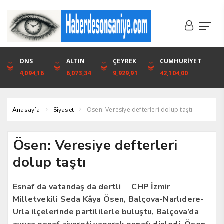
DOLAR
ONS
EURO
ALTIN
ALTIN
ÇEYREK
BIST
CUMHURİYET
46,1316
4,094,16
53,3001
6,073,34
6,073,34
9,929,91
1.720,92
42,104,00
Ösen: Veresiye defterleri dolup taştı
Anasayfa
Siyaset
Ösen: Veresiye defterleri
dolup taştı
Esnaf da vatandaş da dertli CHP İzmir
Milletvekili Seda Kâya Ösen, Balçova-Narlıdere-
Urla ilçelerinde partililerle buluştu, Balçova’da