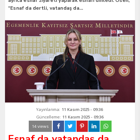
ayrıca esnaf ziyareti yaparak esnafı dinledi. Ösen,
“Esnaf da dertli, vatandaş da…
Yayınlanma:
11 Kasım 2025 - 09:36
Güncelleme:
11 Kasım 2025 - 09:36
14 views
Esnaf da vatandaş da