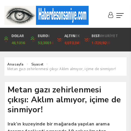
DOLAR
ONS
EURO
ALTIN
ALTIN
ÇEYREK
BIST
CUMHURİYET
46,1316
4,094,16
53,3001
6,073,34
6,073,34
9,929,91
1.720,92
42,104,00
Anasayfa
Siyaset
Metan gazı zehirlenmesi çıkışı: Aklım almıyor, içime de sinmiyor!
Metan gazı zehirlenmesi
çıkışı: Aklım almıyor, içime de
sinmiyor!
Irak’ın kuzeyinde bir mağarada yapılan arama