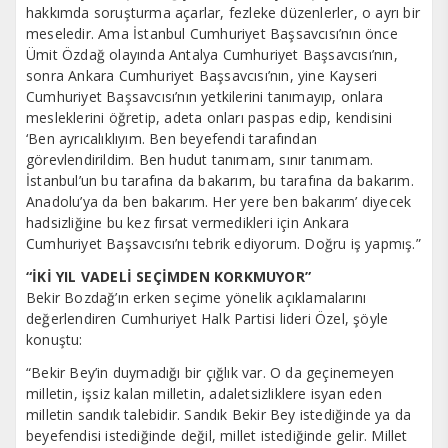
hakkımda soruşturma açarlar, fezleke düzenlerler, o ayrı bir
meseledir. Ama İstanbul Cumhuriyet Başsavcısı’nın önce
Ümit Özdağ olayında Antalya Cumhuriyet Başsavcısı’nın,
sonra Ankara Cumhuriyet Başsavcısı’nın, yine Kayseri
Cumhuriyet Başsavcısı’nın yetkilerini tanımayıp, onlara
mesleklerini öğretip, adeta onları paspas edip, kendisini
‘Ben ayrıcalıklıyım. Ben beyefendi tarafından
görevlendirildim. Ben hudut tanımam, sınır tanımam.
İstanbul’un bu tarafına da bakarım, bu tarafına da bakarım.
Anadolu’ya da ben bakarım. Her yere ben bakarım’ diyecek
hadsizliğine bu kez fırsat vermedikleri için Ankara
Cumhuriyet Başsavcısı’nı tebrik ediyorum. Doğru iş yapmış.”
“İKİ YIL VADELİ SEÇİMDEN KORKMUYOR”
Bekir Bozdağ’ın erken seçime yönelik açıklamalarını
değerlendiren Cumhuriyet Halk Partisi lideri Özel, şöyle
konuştu:
“Bekir Bey’in duymadığı bir çığlık var. O da geçinemeyen
milletin, işsiz kalan milletin, adaletsizliklere isyan eden
milletin sandık talebidir. Sandık Bekir Bey istediğinde ya da
beyefendisi istediğinde değil, millet istediğinde gelir. Millet