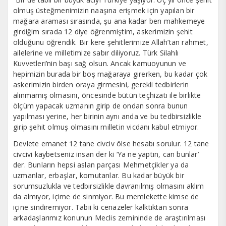
olmuş üsteğmenimizin naaşına erişmek için yapılan bir
mağara araması sırasında, şu ana kadar ben mahkemeye
girdiğim sırada 12 diye öğrenmiştim, askerimizin şehit
olduğunu öğrendik. Bir kere şehitlerimize Allah’tan rahmet,
ailelerine ve milletimize sabır diliyoruz. Türk Silahlı
Kuvvetleri’nin başı sağ olsun. Ancak kamuoyunun ve
hepimizin burada bir boş mağaraya girerken, bu kadar çok
askerimizin birden oraya girmesini, gerekli tedbirlerin
alınmamış olmasını, öncesinde bütün teçhizatı ile birlikte
ölçüm yapacak uzmanın girip de ondan sonra bunun
yapılması yerine, her birinin aynı anda ve bu tedbirsizlikle
girip şehit olmuş olmasını milletin vicdanı kabul etmiyor.
Devlete emanet 12 tane civciv ölse hesabı sorulur. 12 tane
civcivi kaybetseniz insan der ki ‘Ya ne yaptın, can bunlar’
der. Bunların hepsi aslan parçası Mehmetçikler ya da
uzmanlar, erbaşlar, komutanlar. Bu kadar büyük bir
sorumsuzlukla ve tedbirsizlikle davranılmış olmasını aklım
da almıyor, içime de sinmiyor. Bu memlekette kimse de
içine sindiremiyor. Tabii ki cenazeler kalktıktan sonra
arkadaşlarımız konunun Meclis zemininde de araştırılması