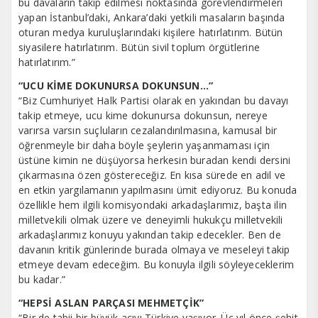
bu davaların takip edilmesi noktasında görevlendirmeleri
yapan İstanbul’daki, Ankara’daki yetkili masaların başında
oturan medya kuruluşlarındaki kişilere hatırlatırım. Bütün
siyasilere hatırlatırım. Bütün sivil toplum örgütlerine
hatırlatırım.”
“UCU KİME DOKUNURSA DOKUNSUN…”
“Biz Cumhuriyet Halk Partisi olarak en yakından bu davayı
takip etmeye, ucu kime dokunursa dokunsun, nereye
varırsa varsın suçluların cezalandırılmasına, kamusal bir
öğrenmeyle bir daha böyle şeylerin yaşanmaması için
üstüne kimin ne düşüyorsa herkesin buradan kendi dersini
çıkarmasına özen göstereceğiz. En kısa sürede en adil ve
en etkin yargılamanın yapılmasını ümit ediyoruz. Bu konuda
özellikle hem ilgili komisyondaki arkadaşlarımız, başta ilin
milletvekili olmak üzere ve deneyimli hukukçu milletvekili
arkadaşlarımız konuyu yakından takip edecekler. Ben de
davanın kritik günlerinde burada olmaya ve meseleyi takip
etmeye devam edeceğim. Bu konuyla ilgili söyleyeceklerim
bu kadar.”
“HEPSİ ASLAN PARÇASI MEHMETÇİK”
“Bir de tabii bir büyük acıyı Türkiye yaşıyor. Üç yıl önce şehit