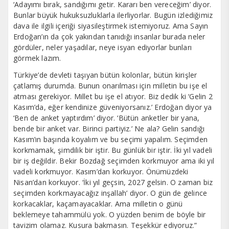
‘Adayımı bırak, sandığımı getir. Kararı ben vereceğim’ diyor.
Bunlar büyük hukuksuzluklarla ilerliyorlar. Bugün izlediğimiz
dava ile ilgili içeriği siyasileştirmek istemiyoruz. Ama Sayın
Erdoğan’ın da çok yakından tanıdığı insanlar burada neler
gördüler, neler yaşadılar, neye isyan ediyorlar bunları
görmek lazım.
Türkiye’de devleti taşıyan bütün kolonlar, bütün kirişler
çatlamış durumda. Bunun onarılması için milletin bu işe el
atması gerekiyor. Millet bu işe el atıyor. Biz dedik ki ‘Gelin 2
Kasım’da, eğer kendinize güveniyorsanız.’ Erdoğan diyor ya
‘Ben de anket yaptırdım’ diyor. ‘Bütün anketler bir yana,
bende bir anket var. Birinci partiyiz.’ Ne ala? Gelin sandığı
Kasım’ın başında koyalım ve bu seçimi yapalım. Seçimden
korkmamak, şimdilik bir iştir. Bu günlük bir iştir. İki yıl vadeli
bir iş değildir. Bekir Bozdağ seçimden korkmuyor ama iki yıl
vadeli korkmuyor. Kasım’dan korkuyor. Önümüzdeki
Nisan’dan korkuyor. ‘İki yıl geçsin, 2027 gelsin. O zaman biz
seçimden korkmayacağız inşallah’ diyor. O gün de gelince
korkacaklar, kaçamayacaklar. Ama milletin o günü
beklemeye tahammülü yok. O yüzden benim de böyle bir
tavizim olamaz. Kusura bakmasın. Teşekkür ediyoruz.”