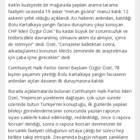
Irak’ın kuzeyinde bir mağarada yapılan arama tarama
faaliyeti sırasında 19 asker “metan gazına” maruz kaldı. 12
askerin şehit olduğu açıklandı. Acı haberin ardından, katıldığı
Bolu Kartalkaya yangın faciası duruşması çıkışı konuşan
CHP lideri Özgür Özel “Bu kadar büyük bir sorumsuzluk ve
tedbirsizlikle davranılmış olmasını aklım da almıyor, içime
de sinmiyor” dedi. Özel, “Cenazeler kalktıktan sonra,
arkadaşlarımız konunun Meclis zemininde de araştırılması
için çaba içine girecekler” dedi.
Cumhuriyet Halk Partisi Genel Başkanı Özgür Özel, 78
kişinin yaşamını yitirdiği Bolu Kartalkaya yangın faciasının
ardından açılan davanın ilk duruşmasına katıldı.
Burada açıklamalarda bulunan Cumhuriyet Halk Partisi lideri
Özel, “Hepimizin yüreklerini dağlayan, çok uzun süredir
üzerinde bütün Türkiye’nin konuştuğu, ilk günlerde yapılan
bilirkişi görevlendirmesinin sonucunda yazılan raporun
siyasi saiklerle kabul edilmediği, reddedildiği, önce o rapora
‘korsan’ dendiği, sonra o rapora ‘korsan’ denmesinin bir
korsanlık faaliyeti olduğunun ortaya çıktığı bir süreci hep
birlikte takip etmiştik. Devamında bugün nihayet sanıkların