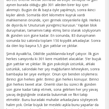
aynen burada olduğu gibi 301 aileden birer kişi içeri
alınmıştı. Bugün de ilk başta öyle yapılmıştı, sonra ikinci
kişiler alındı. Soma’da dört kilometre kuyruk vardı
mahkemenin önünde, içeri girmek isteyenlerle ilgili. Herkes
de diyordu ki ‘Unutursak yüreğimiz kurusun.’ Yapılan blok
duruşmaları, tamamını takip etmiş birisi olarak söylüyorum
ilk günden son güne kadar. En sonunda, 83 duruşmanın
sonunda biz salonda toplam 150 kişiydik arkadaşlar. Sonra
da ölen kişi başına 5,5 gün yattılar ve çıktılar.
Şimdi Ayvalık’ta, Dikili’de yazlıklarında keyif çatıyor. İlk gün
herkes sanıyordu ki 301 kere müebbet alacaklar. 5’er buçuk
gün yattılar ve çıktılar. İlk gün psikolojik üstünlük, ahlaki
üstünlük, salondaki her şey mağdurların lehineyken, sonra
bambaşka bir şeye evriliyor. Onun için benden söylemesi.
Birinci gün herkes gelir. Birinci gün herkes konuşur. Birinci
gün herkes tweet atar. Önemli olan bu süreci ilk günden
son güne kadar takip etmek, sona gelirken her şey yavaş
yavaş değiştiğinde oralarda bulunmak ve fikri takip
etmektir. Bunu buradaki muhabir arkadaşlara söyleyecek
halim yok. Onlar büyük bir mesleki aşkla bunu yaparlar da