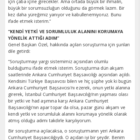
için çaba içine girecekler. Ama ortada büyük bir ihmalin,
büyük bir sorumsuzluğun olduğunu da görmek lazım. Bir
kez daha yüreğimiz yanıyor ve kabullenemiyoruz. Bunu
ifade etmek isterim.”
“KENDİ YETKİ VE SORUMLULUK ALANINI KORUMAYA
YÖNELİK ATTIĞI ADIM”
Genel Başkan Özel, hakkında açılan soruşturma için şunları
dile getirdi:
“Soruşturmayı yargı sistemimiz açısından olumlu
bulduğumu ifade etmek isterim. Soruşturma dün akşam
saatlerinde Ankara Cumhuriyet Başsavcılığı açısından açıldı.
Kendisini Türkiye Başsavcısı bilen ve hiç şüphe yok ki bugün
Ankara Cumhuriyet Başsavcısı’nı ezerek, onun yetki alanına
girerek, İstanbul Cumhuriyet Başsavcılığı’nın yapması olası
bir yetki ve had aşımına karşı Ankara Cumhuriyet
Başsavcılığı’nın apar topar da olsa, pazar günü akşam ve
kendi yetki ve sorumluluk alanını korumaya yönelik olarak
atmış olduğu adımı takdirle karşılıyorum.
Bir soruşturma açılacaksa, o soruşturmanın yeri Ankara
Cumhuriyet Başsavcılığıydı. O açıdan iyi bir şeydir. Benim