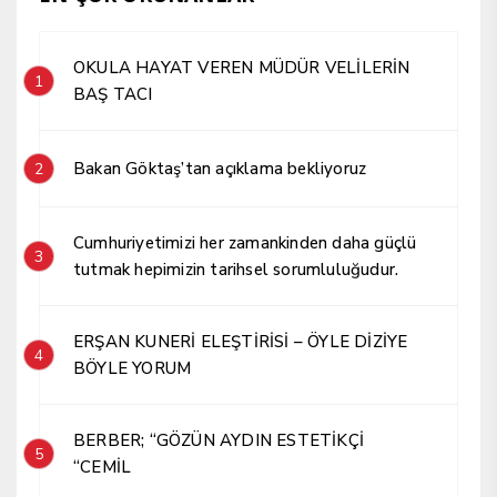
OKULA HAYAT VEREN MÜDÜR VELİLERİN
1
BAŞ TACI
Bakan Göktaş’tan açıklama bekliyoruz
2
Cumhuriyetimizi her zamankinden daha güçlü
3
tutmak hepimizin tarihsel sorumluluğudur.
ERŞAN KUNERİ ELEŞTİRİSİ – ÖYLE DİZİYE
4
BÖYLE YORUM
BERBER; “GÖZÜN AYDIN ESTETİKÇİ
5
“CEMİL