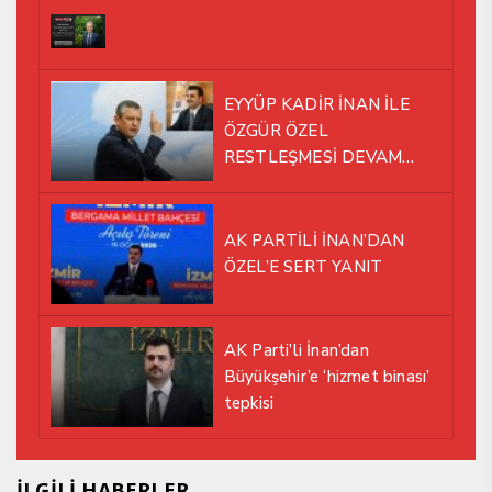
EYYÜP KADİR İNAN İLE
ÖZGÜR ÖZEL
RESTLEŞMESİ DEVAM
EDİYOR
AK PARTİLİ İNAN’DAN
ÖZEL’E SERT YANIT
AK Parti’li İnan’dan
Büyükşehir’e ‘hizmet binası’
tepkisi
İLGİLİ HABERLER