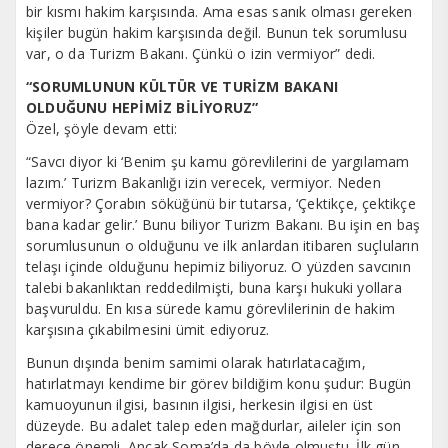
bir kısmı hakim karşısında. Ama esas sanık olması gereken
kişiler bugün hakim karşısında değil. Bunun tek sorumlusu
var, o da Turizm Bakanı. Çünkü o izin vermiyor” dedi.
“SORUMLUNUN KÜLTÜR VE TURİZM BAKANI
OLDUĞUNU HEPİMİZ BİLİYORUZ”
Özel, şöyle devam etti:
“Savcı diyor ki ‘Benim şu kamu görevlilerini de yargılamam
lazım.’ Turizm Bakanlığı izin verecek, vermiyor. Neden
vermiyor? Çorabın söküğünü bir tutarsa, ‘Çektikçe, çektikçe
bana kadar gelir.’ Bunu biliyor Turizm Bakanı. Bu işin en baş
sorumlusunun o olduğunu ve ilk anlardan itibaren suçluların
telaşı içinde olduğunu hepimiz biliyoruz. O yüzden savcının
talebi bakanlıktan reddedilmişti, buna karşı hukuki yollara
başvuruldu. En kısa sürede kamu görevlilerinin de hakim
karşısına çıkabilmesini ümit ediyoruz.
Bunun dışında benim samimi olarak hatırlatacağım,
hatırlatmayı kendime bir görev bildiğim konu şudur: Bugün
kamuoyunun ilgisi, basının ilgisi, herkesin ilgisi en üst
düzeyde. Bu adalet talep eden mağdurlar, aileler için son
derece önemli. Ancak Soma’da da böyle olmuştu. İlk gün