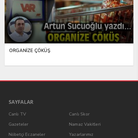
ORGANİZE ÇÖKÜŞ
SAYFALAR
Canlı TV
Canlı Skor
Gazeteler
Namaz Vakitleri
Nöbetçi Eczaneler
Yazarlarımız