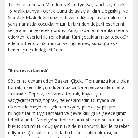
Törende konuşan Menderes Belediye Başkanı İlkay Çiçek,
“5 Aralık Dünya Toprak Günü dolayısıyla İklim Değişikliği ve
Sıfır Atık Müdürlüğü’müzün düzenlediği toprak temalı resim
yarışmamızda çocuklarımızın birbirinden değerli eserlerini
sergi alanını gezerek gördük. Yarışmada ödül alanları tebrik
ederken, eserleri ile renk katan tüm çocuklarımıza teşekkür
ederim. Her çocuğumuzun verdiği emek, sunduğu eser
benim için çok değerli.” dedi.
“Bizleri gururlandırdı”
Sözlerine devam eden Başkan Çiçek, “Temamıza konu olan
toprak, üzerinde yürüdüğümüz bir kara parçasından daha
fazlasıdır. Toprak, soframız; toprak, hayat için
vazgeçilmezimiz; toprak, geleceğimizdir. Dünyada ve
ülkemizde meydana gelen erozyon, plansız yapılaşma,
bilinçsiz tarım uygulamaları ve çevre kirliliği ile geleceğimiz
tehdit altında. Yerel yönetimler olarak bize de bu konuda
büyük sorumluluk düşüyor. Biz de nu sorumluluk ile hareket
ediyoruz. Çocuklarımızın da bu bilince sahip olması, bu