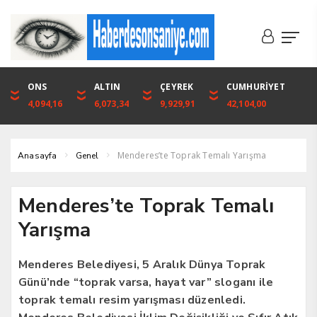
DOLAR
ONS
EURO
ALTIN
ALTIN
ÇEYREK
BIST
CUMHURİYET
46,1316
4,094,16
53,3001
6,073,34
6,073,34
9,929,91
1.720,92
42,104,00
Menderes’te Toprak Temalı Yarışma
Anasayfa
Genel
Menderes’te Toprak Temalı
Yarışma
Menderes Belediyesi, 5 Aralık Dünya Toprak
Günü’nde “toprak varsa, hayat var” sloganı ile
toprak temalı resim yarışması düzenledi.