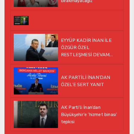
bırakmayacağız
EYYÜP KADİR İNAN İLE
ÖZGÜR ÖZEL
RESTLEŞMESİ DEVAM
EDİYOR
AK PARTİLİ İNAN’DAN
ÖZEL’E SERT YANIT
AK Parti’li İnan’dan
Büyükşehir’e ‘hizmet binası’
tepkisi