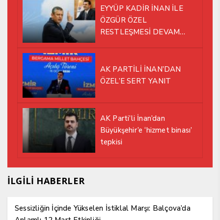
EYYÜP KADİR İNAN İLE
ÖZGÜR ÖZEL
RESTLEŞMESİ DEVAM
EDİYOR
AK PARTİLİ İNAN’DAN
ÖZEL’E SERT YANIT
AK Parti’li İnan’dan
Büyükşehir’e ‘hizmet binası’
tepkisi
İLGİLİ HABERLER
Sessizliğin İçinde Yükselen İstiklal Marşı: Balçova’da
Anlamlı 12 Mart Etkinliği