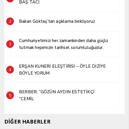
BAŞ TACI
Bakan Göktaş’tan açıklama bekliyoruz
2
Cumhuriyetimizi her zamankinden daha güçlü
3
tutmak hepimizin tarihsel sorumluluğudur.
ERŞAN KUNERİ ELEŞTİRİSİ – ÖYLE DİZİYE
4
BÖYLE YORUM
BERBER; “GÖZÜN AYDIN ESTETİKÇİ
5
“CEMİL
DİĞER HABERLER