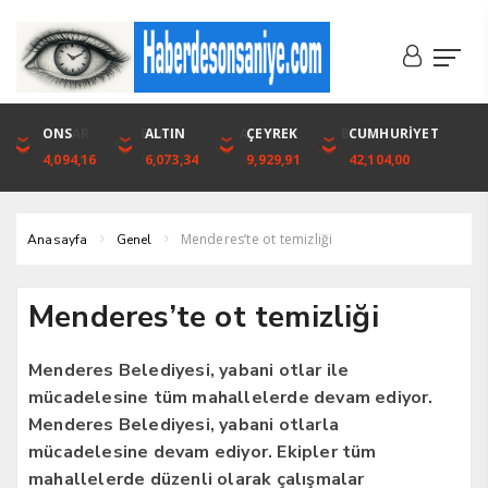
DOLAR
ONS
EURO
ALTIN
ALTIN
ÇEYREK
BIST
CUMHURİYET
46,1316
4,094,16
53,3001
6,073,34
6,073,34
9,929,91
1.720,92
42,104,00
Menderes’te ot temizliği
Anasayfa
Genel
Menderes’te ot temizliği
Menderes Belediyesi, yabani otlar ile
mücadelesine tüm mahallelerde devam ediyor.
Menderes Belediyesi, yabani otlarla
mücadelesine devam ediyor. Ekipler tüm
mahallelerde düzenli olarak çalışmalar