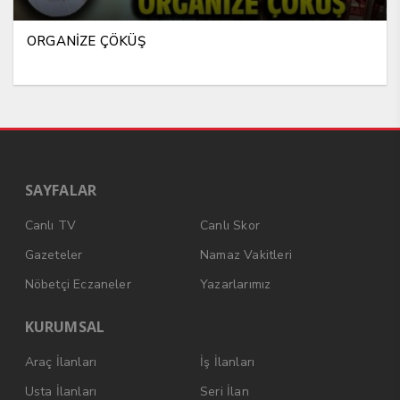
ORGANİZE ÇÖKÜŞ
SAYFALAR
Canlı TV
Canlı Skor
Gazeteler
Namaz Vakitleri
Nöbetçi Eczaneler
Yazarlarımız
KURUMSAL
Araç İlanları
İş İlanları
Usta İlanları
Seri İlan