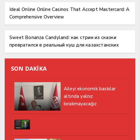
Ideal Online Online Casinos That Accept Mastercard: A
Comprehensive Overview
Sweet Bonanza Candyland: как стрим из сказки
превратился в реальный куш для казахстанских
игроков
SON DAKİKA
Aileyi ekonomik baskılar
altında yalnız
bırakmayacağız