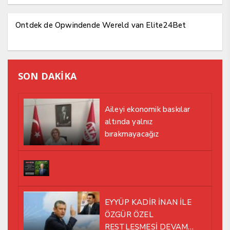
Ontdek de Opwindende Wereld van Elite24Bet
SON DAKİKA
Aileyi ekonomik baskılar
altında yalnız
bırakmayacağız
EYYÜP KADİR İNAN İLE
ÖZGÜR ÖZEL
RESTLEŞMESİ DEVAM