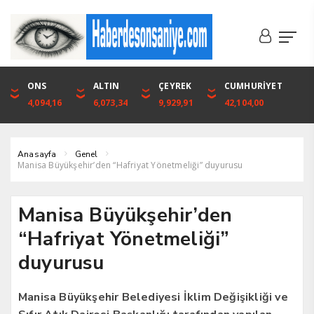
DOLAR
ONS
EURO
ALTIN
ALTIN
ÇEYREK
BIST
CUMHURİYET
46,1316
4,094,16
53,3001
6,073,34
6,073,34
9,929,91
1.720,92
42,104,00
Anasayfa
Genel
Manisa Büyükşehir’den “Hafriyat Yönetmeliği” duyurusu
Manisa Büyükşehir’den
“Hafriyat Yönetmeliği”
duyurusu
Manisa Büyükşehir Belediyesi İklim Değişikliği ve