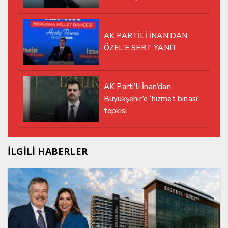
EDİYOR
AK PARTİLİ İNAN’DAN
ÖZEL’E SERT YANIT
AK Parti’li İnan’dan
Büyükşehir’e ‘hizmet binası’
tepkisi
İLGİLİ HABERLER