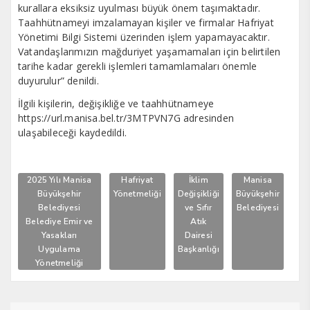
kurallara eksiksiz uyulması büyük önem taşımaktadır.
Taahhütnameyi imzalamayan kişiler ve firmalar Hafriyat
Yönetimi Bilgi Sistemi üzerinden işlem yapamayacaktır.
Vatandaşlarımızın mağduriyet yaşamamaları için belirtilen
tarihe kadar gerekli işlemleri tamamlamaları önemle
duyurulur” denildi.
İlgili kişilerin, değişikliğe ve taahhütnameye
https://url.manisa.bel.tr/3MTPVN7G adresinden
ulaşabileceği kaydedildi.
2025 Yılı Manisa
Hafriyat
İklim
Manisa
Büyükşehir
Yönetmeliği
Değişikliği
Büyükşehir
Belediyesi
ve Sıfır
Belediyesi
Belediye Emir ve
Atık
Yasakları
Dairesi
Uygulama
Başkanlığı
Yönetmeliği