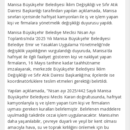
Manisa Büyükşehir Belediyesi İklim Değişikliği ve Sıfır Atık
Dairesi Başkanlığı tarafından yapılan açıklamada, Manisa
sınırları içerisinde hafriyat kamyonları ile iş ve işlem yapan
kişi ve firmalara yönetmelik değişikliği duyurusu yapıldı.
Manisa Büyükşehir Belediye Meclisi Nisan Ayı
Toplantısı’nda ‘2025 Yılı Manisa Büyükşehir Belediyesi
Belediye Emir ve Yasakları Uygulama Yönetmeliği’nde
değişiklik yapıldığının vurgulandığı duyuruda, Manisa’da
hafriyat ile ilgili faaliyet gösteren kişi ve nakliyat yapan
firmaların, 16 Mayıs tarihine kadar taahhütname
imzalayarak, merkezde Büyükşehir Belediyesi İklim
Değişikliği ve Sıfır Atık Dairesi Başkanlığı’na; ilçelerde ise
koordinatörlüklere teslim etmeleri gerektiği belirtildi.
Yapılan açıklamada, “Nisan ayı 2025/442 Sayılı Manisa
Büyükşehir Belediyesi Meclis Kararı doğrultusunda, hafriyat
kamyonlarıyla iş ve işlem yapan tüm kişi ve firmaların
uyması gereken kuralları belirlemiştir. Belirlenen maddelere
uyulmadığı takdirde cezai işlem uygulanacaktır. Manisa’nın
daha yaşanılabilir, çevreye duyarlı ve yeşil bir kent olması
amacıyla hava, su ve toprak kirliliğini önlemek için bu