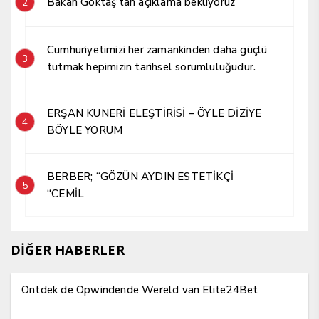
Bakan Göktaş’tan açıklama bekliyoruz
2
Cumhuriyetimizi her zamankinden daha güçlü
3
tutmak hepimizin tarihsel sorumluluğudur.
ERŞAN KUNERİ ELEŞTİRİSİ – ÖYLE DİZİYE
4
BÖYLE YORUM
BERBER; “GÖZÜN AYDIN ESTETİKÇİ
5
“CEMİL
DİĞER HABERLER
Ontdek de Opwindende Wereld van Elite24Bet