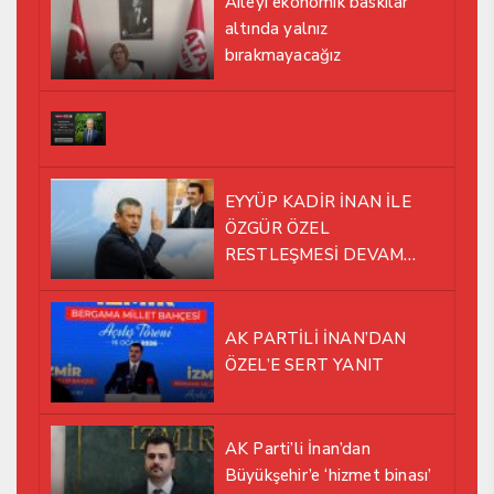
Aileyi ekonomik baskılar
altında yalnız
bırakmayacağız
EYYÜP KADİR İNAN İLE
ÖZGÜR ÖZEL
RESTLEŞMESİ DEVAM
EDİYOR
AK PARTİLİ İNAN’DAN
ÖZEL’E SERT YANIT
AK Parti’li İnan’dan
Büyükşehir’e ‘hizmet binası’