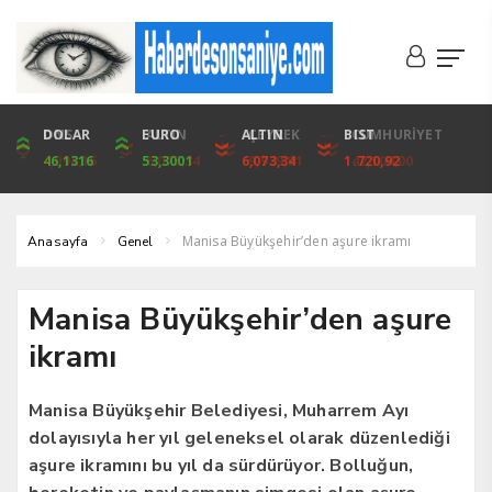
DOLAR
ONS
EURO
ALTIN
ALTIN
ÇEYREK
BIST
CUMHURİYET
46,1316
4,094,16
53,3001
6,073,34
6,073,34
9,929,91
1.720,92
42,104,00
Manisa Büyükşehir’den aşure ikramı
Anasayfa
Genel
Manisa Büyükşehir’den aşure
ikramı
Manisa Büyükşehir Belediyesi, Muharrem Ayı
dolayısıyla her yıl geleneksel olarak düzenlediği
aşure ikramını bu yıl da sürdürüyor. Bolluğun,