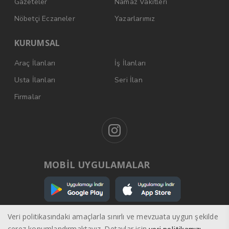
Gazeteler
Namaz Vakitleri
Nöbetçi Eczaneler
Yazarlarımız
KURUMSAL
Araç İlanları
İş İlanları
Usta İlanları
Seri İlan
Firmalar
MOBİL UYGULAMALAR
Veri politikasındaki amaçlarla sınırlı ve mevzuata uygun şekilde
çerez konumlandırmaktayız. Detaylar için