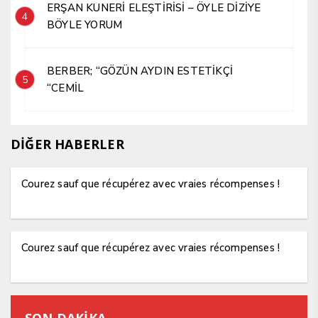
ERŞAN KUNERİ ELEŞTİRİSİ – ÖYLE DİZİYE
4
BÖYLE YORUM
BERBER; “GÖZÜN AYDIN ESTETİKÇİ
5
“CEMİL
DİĞER HABERLER
Courez sauf que récupérez avec vraies récompenses !
Courez sauf que récupérez avec vraies récompenses !
SON DAKİKA