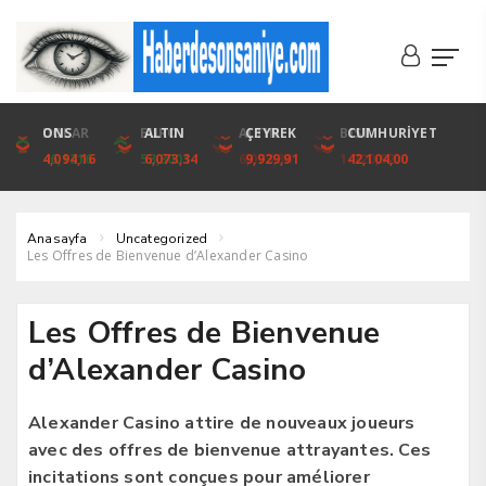
DOLAR
ONS
EURO
ALTIN
ALTIN
ÇEYREK
BIST
CUMHURİYET
46,1316
4,094,16
53,3001
6,073,34
6,073,34
9,929,91
1.720,92
42,104,00
Anasayfa
Uncategorized
Les Offres de Bienvenue d’Alexander Casino
Les Offres de Bienvenue
d’Alexander Casino
Alexander Casino attire de nouveaux joueurs
avec des offres de bienvenue attrayantes. Ces
incitations sont conçues pour améliorer