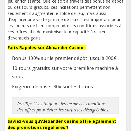
jeu enrichissante. Que ce soit à travers des bonus de dépôt
ou des tours gratuits, ces incitations permettent non
seulement d’augmenter le solde de jeu, mais aussi
d’explorer une vaste gamme de jeux. Il est important pour
les joueurs de bien comprendre les conditions associées à
ces offres afin de maximiser leur capacité à retirer
d’éventuels gains.
Faits Rapides sur Alexander Casino :
Bonus 100% sur le premier dépôt jusqu’à 200€
10 tours gratuits sur votre première machine à
sous
Exigence de mise : 30x sur les bonus
Pro-Tip: Lisez toujours les termes et conditions
des offres pour éviter les surprises désagréables.
Saviez-vous qu’Alexander Casino offre également
des promotions régulières ?