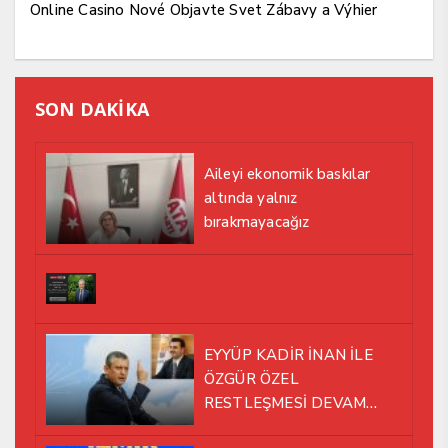
Online Casino Nové Objavte Svet Zábavy a Výhier
SON DAKİKA
Aileyi ekonomik baskılar
altında yalnız
bırakmayacağız
EYYÜP KADİR İNAN İLE
ÖZGÜR ÖZEL
RESTLEŞMESİ DEVAM
EDİYOR