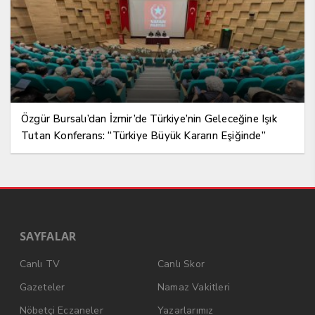
Özgür Bursalı’dan İzmir’de Türkiye’nin Geleceğine Işık
Tutan Konferans: “Türkiye Büyük Kararın Eşiğinde”
SAYFALAR
Canlı TV
Canlı Skor
Gazeteler
Namaz Vakitleri
Nöbetçi Eczaneler
Yazarlarımız