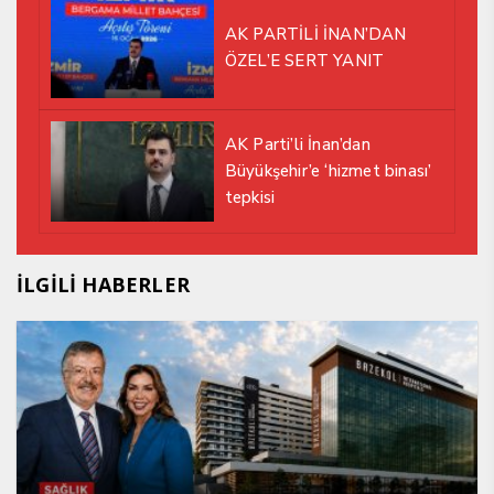
AK PARTİLİ İNAN’DAN
ÖZEL’E SERT YANIT
AK Parti’li İnan’dan
Büyükşehir’e ‘hizmet binası’
tepkisi
İLGİLİ HABERLER