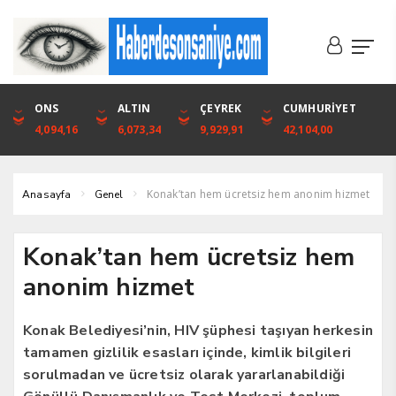
DOLAR
ONS
EURO
ALTIN
ALTIN
ÇEYREK
BIST
CUMHURİYET
46,1316
4,094,16
53,3001
6,073,34
6,073,34
9,929,91
1.720,92
42,104,00
Konak’tan hem ücretsiz hem anonim hizmet
Anasayfa
Genel
Konak’tan hem ücretsiz hem
anonim hizmet
Konak Belediyesi’nin, HIV şüphesi taşıyan herkesin
tamamen gizlilik esasları içinde, kimlik bilgileri
sorulmadan ve ücretsiz olarak yararlanabildiği