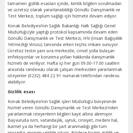
tamamen gizlilik esasları içinde, kimlik bilgileri sorulmadan
ve ücretsiz olarak yararlanabildiği Gönüllü Danışmanlık ve
Test Merkezi, toplum sağlığı için hizmete devam ediyor.
Konak Belediyesi’nin Sağlık Bakanlığı Halk Sağlığı Genel
Müdürlüğü’yle yaptığı protokol kapsamında devam eden
Gönüllü Danışmanlık ve Test Merkezi, HIV (İnsan Bağışıklık
Yetmezliği Virüsü) tanısında erken teşhis imkanı sunuyor.
Ücretsiz testin yanı sıra merkezde, cinsel yolla bulaşan
enfeksiyonlar ve korunma yolları hakkında danışmanlık
hizmeti de veriliyor. Hafta içi her gün 09.00-17.00 saatleri
arasında randevulu olarak çalışan merkezden yararlanmak
isteyenler (0232) 484 22 91 numaralı telefondan randevu
alabiliyor.
Gizlilik esası
Konak Belediyesi’nin Sağlık işleri Müdürlüğü bünyesinde
hizmet veren Gönüllü Danışmanlık ve Test Merkezi’nden
yararlanmak isteyenlerin bilgileri kayıt altına alınmıyor.
Başvuruda isim, vatandaşlık, uyruk, cinsiyet, medeni hal,
ikamet ya da herhangi bir şart aranmadığı gibi tüm
prosedür anonim şekilde işliyor. Böylece kişinin gizlilik ve