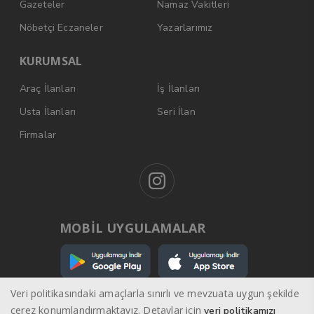
Gazeteler
Namaz Vakitleri
Nöbetçi Eczaneler
Yazarlarımız
KURUMSAL
Araç İlanları
İş İlanları
Usta İlanları
Seri İlan
Firmalar
MOBİL UYGULAMALAR
Veri politikasındaki amaçlarla sınırlı ve mevzuata uygun şekilde
çerez konumlandırmaktayız. Detaylar için
veri politikamızı