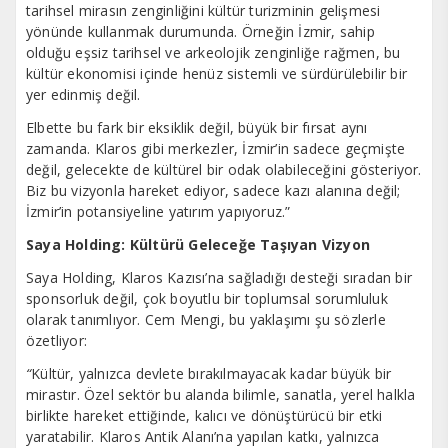
tarihsel mirasın zenginliğini kültür turizminin gelişmesi
yönünde kullanmak durumunda. Örneğin İzmir, sahip
olduğu eşsiz tarihsel ve arkeolojik zenginliğe rağmen, bu
kültür ekonomisi içinde henüz sistemli ve sürdürülebilir bir
yer edinmiş değil.
Elbette bu fark bir eksiklik değil, büyük bir fırsat aynı
zamanda. Klaros gibi merkezler, İzmir’in sadece geçmişte
değil, gelecekte de kültürel bir odak olabileceğini gösteriyor.
Biz bu vizyonla hareket ediyor, sadece kazı alanına değil;
İzmir’in potansiyeline yatırım yapıyoruz.”
Saya Holding: Kültürü Geleceğe Taşıyan Vizyon
Saya Holding, Klaros Kazısı’na sağladığı desteği sıradan bir
sponsorluk değil, çok boyutlu bir toplumsal sorumluluk
olarak tanımlıyor. Cem Mengi, bu yaklaşımı şu sözlerle
özetliyor:
“
Kültür, yalnızca devlete bırakılmayacak kadar büyük bir
mirastır. Özel sektör bu alanda bilimle, sanatla, yerel halkla
birlikte hareket ettiğinde, kalıcı ve dönüştürücü bir etki
yaratabilir. Klaros Antik Alanı’na yapılan katkı, yalnızca