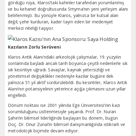
gördüğü rüya, Klaros’taki kahinler tarafından yorumlanmış
ve bu kehanet doğrultusunda Smyrna’nın yeni yerleşim alanı
belirlenmişti. Bu yönüyle Klaros, yalnızca bir kutsal alan
değil; şehir kurduran, kader tayin eden bir medeniyet
merkezi niteliği taşıyor.
Kazıların Zorlu Serüveni
Klaros Antik Alanı’ndaki arkeolojik çalışmalar, 19. yüzyılın
sonlarında başladı ancak tarih boyunca çeşitli nedenlerle sık
sık kesintiye uğradı. Savaşlar, kaynak yetersizliği ve
yönetimsel değişiklikler nedeniyle kazılar bugüne dek
yalnızca 51 yıl aktif sürdürülebildi. Bu kesintiler, Klaros Antik
Alanı’nın potansiyelinin yeterince açığa çıkmasını uzun yıllar
engelledi.
Dönüm noktası ise 2001 yılında Ege Üniversitesi’nin kazı
sorumluluğunu üstlenmesiyle yaşandı. Prof. Dr. Nuran
Şahin’in bilimsel liderliğinde başlayan bu dönem, bugün
Doç. Dr. Onur Zunal’ın bilimsel danışmanlığında istikrarlı ve
metodolojik biçimde devam ediyor.