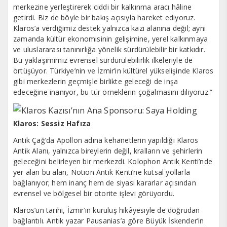
merkezine yerleştirerek ciddi bir kalkınma aracı hâline
getirdi. Biz de böyle bir bakış açısıyla hareket ediyoruz.
Klaros’a verdiğimiz destek yalnızca kazı alanına değil; aynı
zamanda kültür ekonomisinin gelişimine, yerel kalkınmaya
ve uluslararası tanınırlığa yönelik sürdürülebilir bir katkıdır.
Bu yaklaşımımız evrensel sürdürülebilirlik ilkeleriyle de
örtüşüyor. Türkiye’nin ve İzmir’in kültürel yükselişinde Klaros
gibi merkezlerin geçmişle birlikte geleceği de inşa
edeceğine inanıyor, bu tür örneklerin çoğalmasını diliyoruz.”
Klaros: Sessiz Hafıza
Antik Çağ’da Apollon adına kehanetlerin yapıldığı Klaros
Antik Alanı, yalnızca bireylerin değil, kralların ve şehirlerin
geleceğini belirleyen bir merkezdi. Kolophon Antik Kenti’nde
yer alan bu alan, Notion Antik Kenti’ne kutsal yollarla
bağlanıyor; hem inanç hem de siyasi kararlar açısından
evrensel ve bölgesel bir otorite işlevi görüyordu.
Klaros’un tarihi, İzmir’in kuruluş hikâyesiyle de doğrudan
bağlantılı. Antik yazar Pausanias’a göre Büyük İskender’in