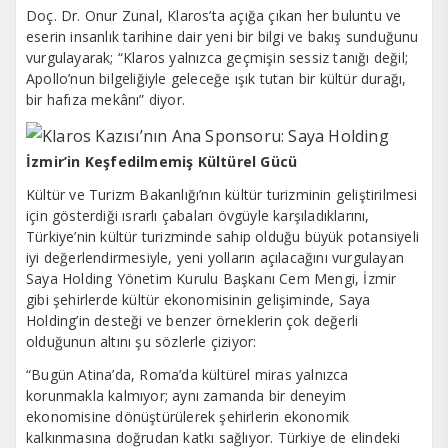
Doç. Dr. Onur Zunal, Klaros’ta açığa çıkan her buluntu ve
eserin insanlık tarihine dair yeni bir bilgi ve bakış sunduğunu
vurgulayarak; “Klaros yalnızca geçmişin sessiz tanığı değil;
Apollo’nun bilgeliğiyle geleceğe ışık tutan bir kültür durağı,
bir hafıza mekânı” diyor.
İzmir’in Keşfedilmemiş Kültürel Gücü
Kültür ve Turizm Bakanlığı’nın kültür turizminin geliştirilmesi
için gösterdiği ısrarlı çabaları övgüyle karşıladıklarını,
Türkiye’nin kültür turizminde sahip olduğu büyük potansiyeli
iyi değerlendirmesiyle, yeni yolların açılacağını vurgulayan
Saya Holding Yönetim Kurulu Başkanı Cem Mengi, İzmir
gibi şehirlerde kültür ekonomisinin gelişiminde, Saya
Holding’in desteği ve benzer örneklerin çok değerli
olduğunun altını şu sözlerle çiziyor:
“Bugün Atina’da, Roma’da kültürel miras yalnızca
korunmakla kalmıyor; aynı zamanda bir deneyim
ekonomisine dönüştürülerek şehirlerin ekonomik
kalkınmasına doğrudan katkı sağlıyor. Türkiye de elindeki