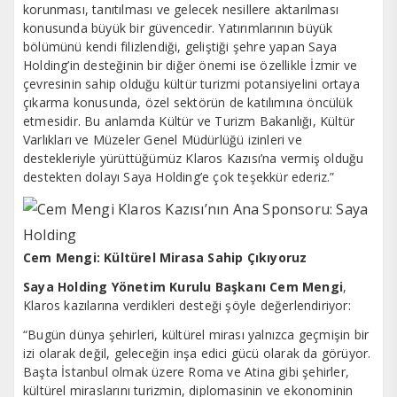
korunması, tanıtılması ve gelecek nesillere aktarılması
konusunda büyük bir güvencedir.
Yatırımlarının büyük
bölümünü kendi filizlendiği, geliştiği şehre yapan Saya
Holding’in desteğinin bir diğer önemi ise özellikle İzmir ve
çevresinin sahip olduğu kültür turizmi potansiyelini ortaya
çıkarma konusunda, özel sektörün de katılımına öncülük
etmesidir. Bu anlamda Kültür ve Turizm Bakanlığı, Kültür
Varlıkları ve Müzeler Genel Müdürlüğü izinleri ve
destekleriyle yürüttüğümüz Klaros Kazısı’na vermiş olduğu
destekten dolayı Saya Holding’e çok teşekkür ederiz.”
Cem Mengi: Kültürel Mirasa Sahip Çıkıyoruz
Saya Holding Yönetim Kurulu Başkanı
Cem Mengi
,
Klaros kazılarına verdikleri desteği şöyle değerlendiriyor:
“Bugün dünya şehirleri, kültürel mirası yalnızca geçmişin bir
izi olarak değil, geleceğin inşa edici gücü olarak da görüyor.
Başta İstanbul olmak üzere Roma ve Atina gibi şehirler,
kültürel miraslarını turizmin, diplomasinin ve ekonominin