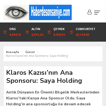
DOLAR
ONS
EURO
ALTIN
ALTIN
ÇEYREK
BIST
CUMHURİYET
46,1316
4,094,16
53,3001
6,073,34
6,073,34
9,929,91
1.720,92
42,104,00
Anasayfa
Güncel
Klaros Kazısı’nın Ana Sponsoru: Saya Holding
Klaros Kazısı’nın Ana
Sponsoru: Saya Holding
Antik Dünyanın En Önemli Bilgelik Merkezlerinden
Klaros’taki Kazıya Ana Sponsor Oldu. Saya
Holding’in ana sponsorluğu ile devam edecek