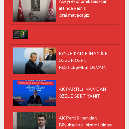
Aileyi ekonomik baskılar
altında yalnız
bırakmayacağız
EYYÜP KADİR İNAN İLE
ÖZGÜR ÖZEL
RESTLEŞMESİ DEVAM
EDİYOR
AK PARTİLİ İNAN’DAN
ÖZEL’E SERT YANIT
AK Parti’li İnan’dan
Büyükşehir’e ‘hizmet binası’