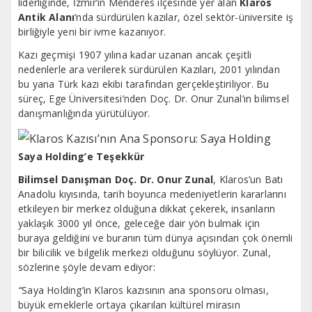
liderliğinde, İzmir’in Menderes ilçesinde yer alan
Klaros
Antik Alanı
’nda sürdürülen kazılar, özel sektör-üniversite iş
birliğiyle yeni bir ivme kazanıyor.
Kazı geçmişi 1907 yılına kadar uzanan ancak çeşitli
nedenlerle ara verilerek sürdürülen Kazıları, 2001 yılından
bu yana Türk kazı ekibi tarafından gerçekleştiriliyor. Bu
süreç, Ege Üniversitesi’nden Doç. Dr. Onur Zunal’ın bilimsel
danışmanlığında yürütülüyor.
Saya Holding’e Teşekkür
Bilimsel Danışman Doç. Dr. Onur Zunal
, Klaros’un Batı
Anadolu kıyısında, tarih boyunca medeniyetlerin kararlarını
etkileyen bir merkez olduğuna dikkat çekerek, insanların
yaklaşık 3000 yıl önce, geleceğe dair yön bulmak için
buraya geldiğini ve buranın tüm dünya açısından çok önemli
bir bilicilik ve bilgelik merkezi olduğunu söylüyor. Zunal,
sözlerine şöyle devam ediyor:
“
Saya Holding’in Klaros kazısının ana sponsoru olması,
büyük emeklerle ortaya çıkarılan kültürel mirasın