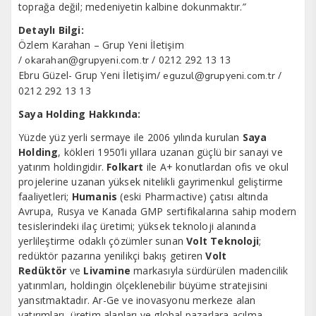
toprağa değil; medeniyetin kalbine dokunmaktır.
”
Detaylı Bilgi:
Özlem Karahan – Grup Yeni İletişim
/
/ 0212 292 13 13
okarahan@grupyeni.com.tr
Ebru Güzel- Grup Yeni İletişim/
/
eguzul@grupyeni.com.tr
0212 292 13 13
Saya Holding Hakkında:
Yüzde yüz yerli sermaye ile 2006 yılında kurulan
Saya
Holding
, kökleri 1950’li yıllara uzanan güçlü bir sanayi ve
yatırım holdingidir.
Folkart
ile A+ konutlardan ofis ve okul
projelerine uzanan yüksek nitelikli gayrimenkul geliştirme
faaliyetleri;
Humanis
(eski Pharmactive) çatısı altında
Avrupa, Rusya ve Kanada GMP sertifikalarına sahip modern
tesislerindeki ilaç üretimi; yüksek teknoloji alanında
yerlileştirme odaklı çözümler sunan
Volt Teknoloji
;
redüktör pazarına yenilikçi bakış getiren
Volt
Redüktör
ve
Livamine
markasıyla sürdürülen madencilik
yatırımları, holdingin ölçeklenebilir büyüme stratejisini
yansıtmaktadır. Ar-Ge ve inovasyonu merkeze alan
yatırımları, üretim alanları ve global pazarlara açılma