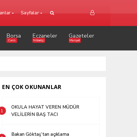
lanlar
Sayfalar
Borsa
Eczaneler
Gazeteler
Canlı
Nöbetçi
Manşet
EN ÇOK OKUNANLAR
OKULA HAYAT VEREN MÜDÜR
1
VELİLERİN BAŞ TACI
Bakan Göktaş’tan açıklama