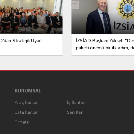
’dan Stratejik Uyarı
İZSİAD Başkanı Yüksel: “De
paketi önemli bir ilk adım, 
gelmeli”
KURUMSAL
Araç İlanları
İş İlanları
Usta İlanları
Seri İlan
Firmalar