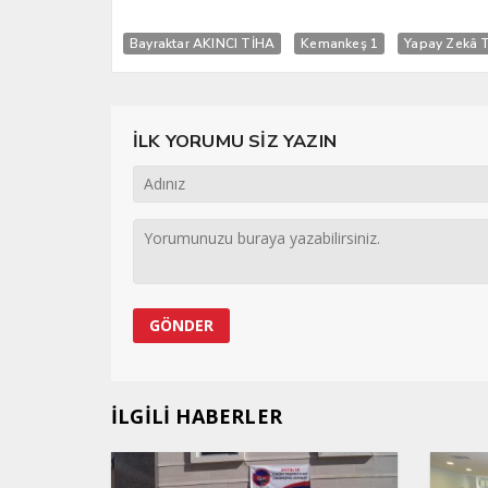
Bayraktar AKINCI TİHA
Kemankeş 1
Yapay Zekâ Ta
İLK YORUMU SİZ YAZIN
İLGİLİ HABERLER