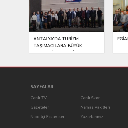
ANTALYA’DA TURİZM
EGİAD
TAŞIMACILARA BÜYÜK
EKONOMİ DARBESİ!..
SAYFALAR
Canlı TV
Canlı Skor
Gazeteler
Namaz Vakitleri
Nöbetçi Eczaneler
Yazarlarımız