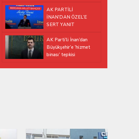
EDİYOR
AK PARTİLİ
İNAN’DAN ÖZEL’E
SERT YANIT
AK Parti’li İnan’dan
Büyükşehir’e ‘hizmet
binası’ tepkisi