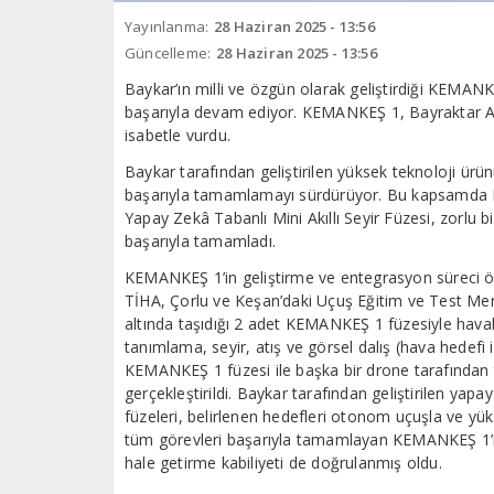
Yayınlanma:
28 Haziran 2025 - 13:56
Güncelleme:
28 Haziran 2025 - 13:56
Baykar’ın milli ve özgün olarak geliştirdiği KEMANK
başarıyla devam ediyor. KEMANKEŞ 1, Bayraktar AKI
isabetle vurdu.
Baykar tarafından geliştirilen yüksek teknoloji ürün
başarıyla tamamlamayı sürdürüyor. Bu kapsamda 
Yapay Zekâ Tabanlı Mini Akıllı Seyir Füzesi, zorlu 
başarıyla tamamladı.
KEMANKEŞ 1’in geliştirme ve entegrasyon süreci ön
TİHA, Çorlu ve Keşan’daki Uçuş Eğitim ve Test Merke
altında taşıdığı 2 adet KEMANKEŞ 1 füzesiyle hava
tanımlama, seyir, atış ve görsel dalış (hava hedefi 
KEMANKEŞ 1 füzesi ile başka bir drone tarafından t
gerçekleştirildi. Baykar tarafından geliştirilen y
füzeleri, belirlenen hedefleri otonom uçuşla ve yü
tüm görevleri başarıyla tamamlayan KEMANKEŞ 1’in,
hale getirme kabiliyeti de doğrulanmış oldu.