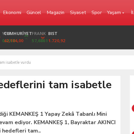
Ekonomi
Güncel
Magazin
Siyaset
Spor
Yaşam
İ
YEN
CUMHURİYET
FRANK
BIST
0,0000
42,104,00
57,6861
1.720,92
am isabetle vurdu
deflerini tam isabetle
irdiği KEMANKEŞ 1 Yapay Zekâ Tabanlı Mini
a devam ediyor. KEMANKEŞ 1, Bayraktar AKINCI
 hedefleri tam..