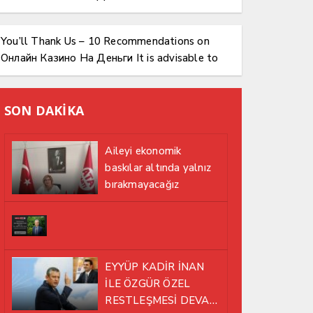
Know
You’ll Thank Us – 10 Recommendations on
Онлайн Казино На Деньги It is advisable to
Know
SON DAKİKA
Aileyi ekonomik
baskılar altında yalnız
bırakmayacağız
EYYÜP KADİR İNAN
İLE ÖZGÜR ÖZEL
RESTLEŞMESİ DEVAM