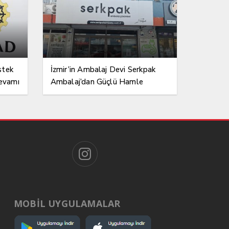
stek
İzmir’in Ambalaj Devi Serkpak
devamı
Ambalaj’dan Güçlü Hamle
MOBİL UYGULAMALAR