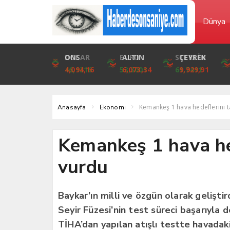
Dünya
DOLAR
ONS
EURO
ALTIN
STERLİN
ÇEYREK
46,1316
4,094,16
53,3001
6,073,34
61,7411
9,929,91
Kemankeş 1 hava hedeflerini t
Anasayfa
Ekonomi
Kemankeş 1 hava he
vurdu
Baykar’ın milli ve özgün olarak gelişt
Seyir Füzesi’nin test süreci başarıyl
TİHA’dan yapılan atışlı testte havadaki