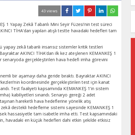
43 views
EŞ 1 Yapay Zekâ Tabanlı Mini Seyir Füzesi’nin test süreci
NCI TİHA’dan yapılan atışlı testte havadaki hedefleri tam
ü yapay zekâ tabanlı insansız sistemler kritik testleri
Bayraktar AKINCI TİHA’dan ilk kez ateşlenen KEMANKEŞ 1
bir senaryoda gerçekleştirilen hava hedefi imha görevini
emli bir aşamayı daha geride bıraktı. Bayraktar AKINCI
zleri’nin koordinesinde gerçekleştirilen test için kanat
landı. Test faaliyeti kapsamında KEMANKEŞ 1’in sistem
imha) kabiliyetleri sınandı. Senaryo gereği 2 adet
aşınan hareketli hava hedeflerine yönelik atış
apay zekâ destekli hedefleme sistemi sayesinde KEMANKEŞ 1
ksek hassasiyetle tam isabetle imha etti. Test kapsamındaki
 havadaki en küçük hedefleri dahi etkin şekilde etkisiz