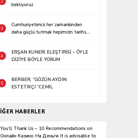
2
bekliyoruz
Cumhuriyetimizi her zamankinden
3
daha güçlü tutmak hepimizin tarihsel
sorumluluğudur.
ERŞAN KUNERİ ELEŞTİRİSİ – ÖYLE
4
DİZİYE BÖYLE YORUM
BERBER; “GÖZÜN AYDIN
5
ESTETİKÇİ “CEMİL
İĞER HABERLER
You’ll Thank Us – 10 Recommendations on
Онлайн Казино На Деньги It is advisable to