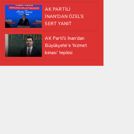
EDİYOR
AK PARTİLİ
İNAN’DAN ÖZEL’E
SERT YANIT
AK Parti’li İnan’dan
Büyükşehir’e ‘hizmet
binası’ tepkisi