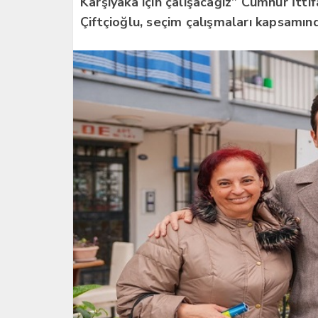
Karşıyaka için çalışacağız” Cumhur İtti
Çiftçioğlu, seçim çalışmaları kapsamınd