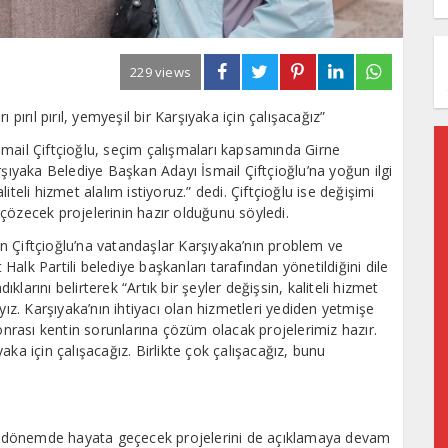
229 views
rı pırıl pırıl, yemyeşil bir Karşıyaka için çalışacağız”
mail Çiftçioğlu, seçim çalışmaları kapsamında Girne
rşıyaka Belediye Başkan Adayı İsmail Çiftçioğlu’na yoğun ilgi
aliteli hizmet alalım istiyoruz.” dedi. Çiftçioğlu ise değişimi
ı çözecek projelerinin hazır olduğunu söyledi.
ren Çiftçioğlu’na vatandaşlar Karşıyaka’nın problem ve
 Halk Partili belediye başkanları tarafından yönetildiğini dile
ıklarını belirterek “Artık bir şeyler değişsin, kaliteli hizmet
rlıyız. Karşıyaka’nın ihtiyacı olan hizmetleri yediden yetmişe
sonrası kentin sorunlarına çözüm olacak projelerimiz hazır.
ıyaka için çalışacağız. Birlikte çok çalışacağız, bunu
eni dönemde hayata geçecek projelerini de açıklamaya devam