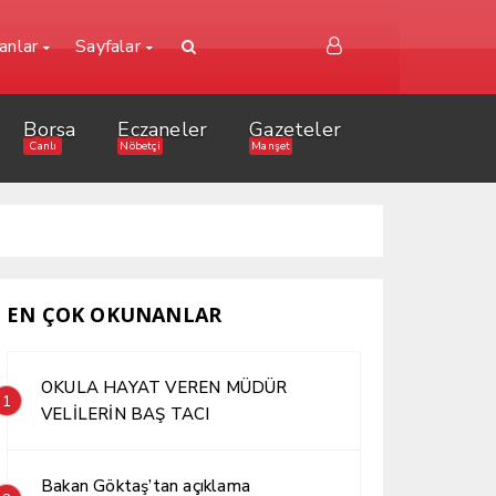
lanlar
Sayfalar
Borsa
Eczaneler
Gazeteler
Canlı
Nöbetçi
Manşet
EN ÇOK OKUNANLAR
OKULA HAYAT VEREN MÜDÜR
1
VELİLERİN BAŞ TACI
Bakan Göktaş’tan açıklama