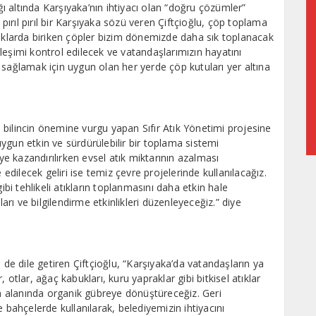
ığı altında Karşıyaka’nın ihtiyacı olan “doğru çözümler”
 pırıl pırıl bir Karşıyaka sözü veren Çiftçioğlu, çöp toplama
“Sokaklarda biriken çöpler bizim dönemizde daha sık toplanacak
leşimi kontrol edilecek ve vatandaşlarımızın hayatını
 sağlamak için uygun olan her yerde çöp kutuları yer altına
.
bilincin önemine vurgu yapan Sıfır Atık Yönetimi projesine
 uygun etkin ve sürdürülebilir bir toplama sistemi
iye kazandırılırken evsel atık miktarının azalması
 edilecek geliri ise temiz çevre projelerinde kullanılacağız.
 gibi tehlikeli atıkların toplanmasını daha etkin hale
ları ve bilgilendirme etkinlikleri düzenleyeceğiz.” diye
 de dile getiren Çiftçioğlu, “Karşıyaka’da vatandaşların ya
otlar, ağaç kabukları, kuru yapraklar gibi bitkisel atıklar
 alanında organik gübreye dönüştüreceğiz. Geri
ahçelerde kullanılarak, belediyemizin ihtiyacını