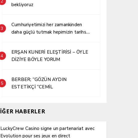
2
bekliyoruz
Cumhuriyetimizi her zamankinden
3
daha güçlü tutmak hepimizin tarihsel
sorumluluğudur.
ERŞAN KUNERİ ELEŞTİRİSİ – ÖYLE
4
DİZİYE BÖYLE YORUM
BERBER; “GÖZÜN AYDIN
5
ESTETİKÇİ “CEMİL
İĞER HABERLER
LuckyCrew Casino signe un partenariat avec
Evolution pour ses jeux en direct