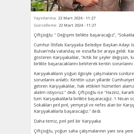
Yayınlanma:
22 Mart 2024 - 11:27
Güncelleme:
22 Mart 2024 - 11:27
Çiftçioğlu: ‘’ Değişimi birlikte başaracağız’’, “Sokakla
Cumhur İttifakı Karşıyaka Belediye Başkan Adayı İs
Bulvarı’nda vatandaş ve esnafla bir araya geldi. Ka
gösteren Karşıyakalılar, ‘’Artık bir şeyler değişsin, k
birlikte başaracaklarını belirterek kentin sorunların
Karşıyakalıların yoğun ilgisiyle çalışmalarını sürdü
sorunlarını anlattı. Kenttin uzun yıllardır Cumhuriyet
getiren Karşıyakalılar, hak ettikleri hizmetleri alamad
alalım istiyoruz.” dedi. Çiftçioğlu ise “Hazırız, kara
tüm Karşıyakalılarla birlikte başaracağız. 1 Nisan 
Sokakları pırıl pırıl, yemyeşil ve nefes alan bir Karş
Karşıyakalılarla başaracağız.” dedi.
Daha temiz, pırıl pırıl bir Karşıyaka
Çiftçioğlu, yoğun saha çalışmalarının yanı sıra y