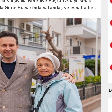
fakı Karşıyaka Belediye Başkan Adayı İsmail
a Girne Bulvarı’nda vatandaş ve esnafla bir..
D