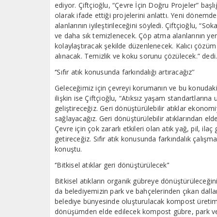
ediyor. Çiftçioğlu, “Çevre İçin Doğru Projeler” başl
olarak ifade ettiği projelerini anlattı. Yeni dönemde
alanlarının iyileştirileceğini söyledi. Çiftçioğlu, 
ve daha sık temizlenecek. Çöp atma alanlarının yer
kolaylaştıracak şekilde düzenlenecek. Kalıcı çözüm
alınacak. Temizlik ve koku sorunu çözülecek.” dedi
‘’Sıfır atık konusunda farkındalığı artıracağız’’
Geleceğimiz için çevreyi korumanın ve bu konudaki 
ilişkin ise Çiftçioğlu, “Atıksız yaşam standartlarına
geliştireceğiz. Geri dönüştürülebilir atıklar ekonom
sağlayacağız. Geri dönüştürülebilir atıklarından elde
Çevre için çok zararlı etkileri olan atık yağ, pil, ilaç
getireceğiz. Sıfır atık konusunda farkındalık çalışma
konuştu.
‘’Bitkisel atıklar geri dönüştürülecek’’
Bitkisel atıkların organik gübreye dönüştürüleceğini
da belediyemizin park ve bahçelerinden çıkan dallar, 
belediye bünyesinde oluşturulacak kompost üretim
dönüşümden elde edilecek kompost gübre, park ve b