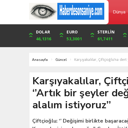
Dünya
DOLAR
ONS
EURO
ALTIN
STERLİN
ÇEYREK
46,1316
4,094,16
53,3001
6,073,34
61,7411
9,929,91
Karşıyakalılar, Çiftçioğlu’na dert 
Anasayfa
Güncel
Karşıyakalılar, Çift
‘’Artık bir şeyler de
alalım istiyoruz’’
Çiftçioğlu: ‘’ Değişimi birlikte başaracağı