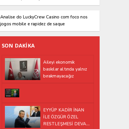
Analise do LuckyCrew Casino com foco nos
jogos mobile e rapidez de saque
SON DAKİKA
Aileyi ekonomik
baskılar altında yalnız
bırakmayacağız
EYYÜP KADİR İNAN
İLE ÖZGÜR ÖZEL
RESTLEŞMESİ DEVAM