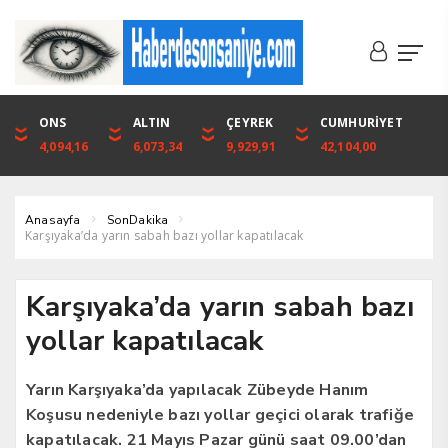
DOLAR
ONS
EURO
ALTIN
ALTIN
ÇEYREK
BIST
CUMHURİYET
46,1316
4,094,16
53,3001
6,073,34
6,073,34
9,929,91
1.720,92
42,104,00
Anasayfa
SonDakika
Karşıyaka’da yarın sabah bazı yollar kapatılacak
Karşıyaka’da yarın sabah bazı
yollar kapatılacak
Yarın Karşıyaka’da yapılacak Zübeyde Hanım
Koşusu nedeniyle bazı yollar geçici olarak trafiğe
kapatılacak. 21 Mayıs Pazar günü saat 09.00’dan