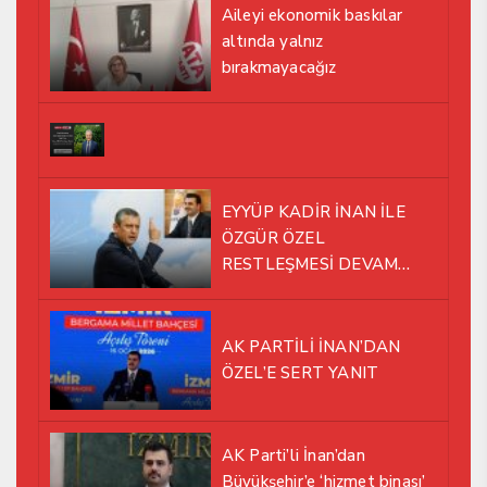
Aileyi ekonomik baskılar
altında yalnız
bırakmayacağız
EYYÜP KADİR İNAN İLE
ÖZGÜR ÖZEL
RESTLEŞMESİ DEVAM
EDİYOR
AK PARTİLİ İNAN’DAN
ÖZEL’E SERT YANIT
AK Parti’li İnan’dan
Büyükşehir’e ‘hizmet binası’