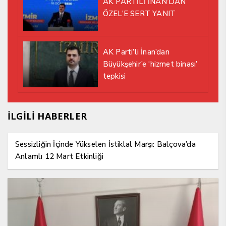
AK PARTİLİ İNAN’DAN
ÖZEL’E SERT YANIT
AK Parti’li İnan’dan
Büyükşehir’e ‘hizmet binası’
tepkisi
İLGİLİ HABERLER
Sessizliğin İçinde Yükselen İstiklal Marşı: Balçova’da
Anlamlı 12 Mart Etkinliği