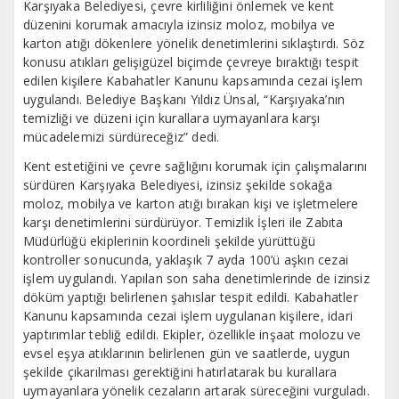
Karşıyaka Belediyesi, çevre kirliliğini önlemek ve kent
düzenini korumak amacıyla izinsiz moloz, mobilya ve
karton atığı dökenlere yönelik denetimlerini sıklaştırdı. Söz
konusu atıkları gelişigüzel biçimde çevreye bıraktığı tespit
edilen kişilere Kabahatler Kanunu kapsamında cezai işlem
uygulandı. Belediye Başkanı Yıldız Ünsal, “Karşıyaka’nın
temizliği ve düzeni için kurallara uymayanlara karşı
mücadelemizi sürdüreceğiz” dedi.
Kent estetiğini ve çevre sağlığını korumak için çalışmalarını
sürdüren Karşıyaka Belediyesi, izinsiz şekilde sokağa
moloz, mobilya ve karton atığı bırakan kişi ve işletmelere
karşı denetimlerini sürdürüyor. Temizlik İşleri ile Zabıta
Müdürlüğü ekiplerinin koordineli şekilde yürüttüğü
kontroller sonucunda, yaklaşık 7 ayda 100’ü aşkın cezai
işlem uygulandı. Yapılan son saha denetimlerinde de izinsiz
döküm yaptığı belirlenen şahıslar tespit edildi. Kabahatler
Kanunu kapsamında cezai işlem uygulanan kişilere, idari
yaptırımlar tebliğ edildi. Ekipler, özellikle inşaat molozu ve
evsel eşya atıklarının belirlenen gün ve saatlerde, uygun
şekilde çıkarılması gerektiğini hatırlatarak bu kurallara
uymayanlara yönelik cezaların artarak süreceğini vurguladı.