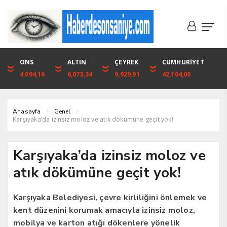
DOLAR
ONS
EURO
ALTIN
ALTIN
ÇEYREK
BIST
CUMHURİYET
46,1316
4,094,16
53,3001
6,073,34
6,073,34
9,929,91
1.720,92
42,104,00
Anasayfa
Genel
Karşıyaka’da izinsiz moloz ve atık dökümüne geçit yok!
Karşıyaka’da izinsiz moloz ve
atık dökümüne geçit yok!
Karşıyaka Belediyesi, çevre kirliliğini önlemek ve
kent düzenini korumak amacıyla izinsiz moloz,
mobilya ve karton atığı dökenlere yönelik