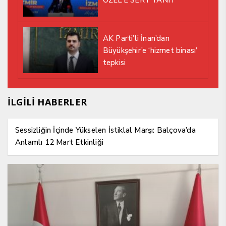
AK Parti’li İnan’dan
Büyükşehir’e ‘hizmet binası’
tepkisi
İLGİLİ HABERLER
Sessizliğin İçinde Yükselen İstiklal Marşı: Balçova’da
Anlamlı 12 Mart Etkinliği