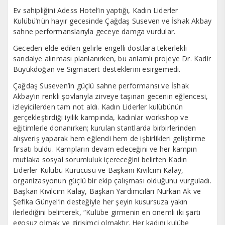
Ev sahipliğini Adess Hotel’in yaptığı, Kadın Liderler
Kulübü’nün hayır gecesinde Çağdaş Suseven ve İshak Akbay
sahne performanslarıyla geceye damga vurdular.
Geceden elde edilen gelirle engelli dostlara tekerlekli
sandalye alınması planlanırken, bu anlamlı projeye Dr. Kadir
Büyükdoğan ve Sigmacert desteklerini esirgemedi.
Çağdaş Suseven’in güçlü sahne performansı ve İshak
Akbay’ın renkli şovlarıyla zirveye taşınan gecenin eğlencesi,
izleyicilerden tam not aldı. Kadın Liderler kulübünün
gerçekleştirdiği iyilik kampında, kadınlar workshop ve
eğitimlerle donanırken; kurulan stantlarda birbirlerinden
alışveriş yaparak hem eğlendi hem de işbirlikleri geliştirme
fırsatı buldu. Kampların devam edeceğini ve her kampın
mutlaka sosyal sorumluluk içereceğini belirten Kadın
Liderler Kulübü Kurucusu ve Başkanı Kıvılcım Kalay,
organizasyonun güçlü bir ekip çalışması olduğunu vurguladı.
Başkan Kıvılcım Kalay, Başkan Yardımcıları Nurkan Ak ve
Şefika Günyel’in desteğiyle her şeyin kusursuza yakın
ilerlediğini belirterek, “Kulübe girmenin en önemli iki şartı
egosuz olmak ve girişimci olmaktır. Her kadını kulübe