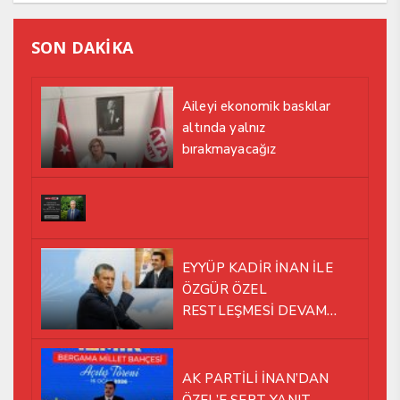
SON DAKİKA
Aileyi ekonomik baskılar
altında yalnız
bırakmayacağız
EYYÜP KADİR İNAN İLE
ÖZGÜR ÖZEL
RESTLEŞMESİ DEVAM
EDİYOR
AK PARTİLİ İNAN’DAN
ÖZEL’E SERT YANIT