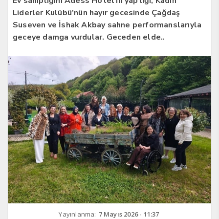
Ev sahipliğini Adess Hotel’in yaptığı, Kadın
Liderler Kulübü’nün hayır gecesinde Çağdaş
Suseven ve İshak Akbay sahne performanslarıyla
geceye damga vurdular. Geceden elde..
Yayınlanma:
7 Mayıs 2026 - 11:37