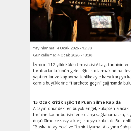
Yayınlanma:
4 Ocak 2026 - 13:38
Güncelleme:
4 Ocak 2026 - 13:38
İzmir’in 112 yıllık köklü temsilcisi Altay, tarihinin
taraftarlar kulübün geleceğini kurtarmak adına dev
yaptırımlar ve kapanma tehlikesiyle karşı karşıya ka
camia büyüklerine “Harekete geçin” çağrısında bul
15 Ocak Kritik Eşik: 18 Puan Silme Kapıda
Altay’ın önündeki en büyük engel, kulüpten alacaklı
tarihine kadar bu isimlerle uzlaşı sağlanamazsa, s
düşürülme cezasıyla karşı karşıya kalacak. Bu tehlik
“Başka Altay Yok” ve “İzmir Uyuma, Altay’ına Sahip 