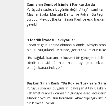
Camianın Sembol İsimleri Pankartlarda
Yürüyüşte sadece bugünün değil, Altay’ın şanlı tari
Mazhar Zorlu, Mustafa Denizli ve Rıdvan Burteçin gi
yürüdü. Mevcut Başkan Sinan Kanlı ve eski başkanlar
çevrildi.
“Liderlik İradesi Bekliyoruz”
Taraftar grubu adına okunan bildiride, Altay’ın am
olduğu vurgulandı. Metinde, geçici çözümlerin tükendi
“Bu dağdaki karı ancak kuvvetli bir güneş eritebilir.
liderlik iradesidir. Camiamızı bir araya getirecek 
olduğu kanaatindeyiz.”
Başkan Sinan Kanlı: “Bu Kökler Türkiye’yi Sara
Yürüyüş sonrası duygularını paylaşan Altay Başkan
vahametini ancak camianın gücüyle aşabileceklerini 
silmek boynumuzun borcudur. Altay toprağın üstünd
birlik mesajı verdi.