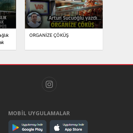
ağlık
ORGANİZE ÇÖKÜŞ
ak
ampüs
MOBİL UYGULAMALAR