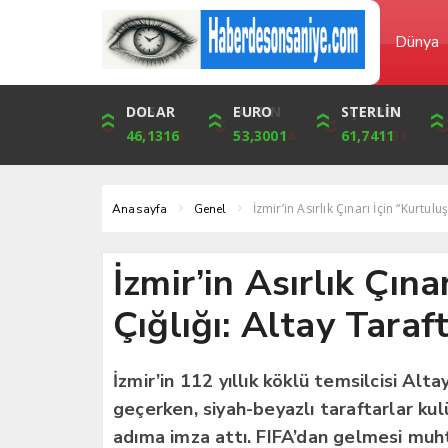
Dünya
DOLAR
ONS
EURO
ALTIN
STERLİN
ÇEYREK
46,1316
4,094,16
53,3001
6,073,34
61,7411
9,929,91
İzmir’in Asırlık Çınarı İçin “Kurtulu
Anasayfa
Genel
İzmir’in Asırlık Çına
Çığlığı: Altay Taraf
İzmir’in 112 yıllık köklü temsilcisi Alt
geçerken, siyah-beyazlı taraftarlar ku
adıma imza attı. FIFA’dan gelmesi muht