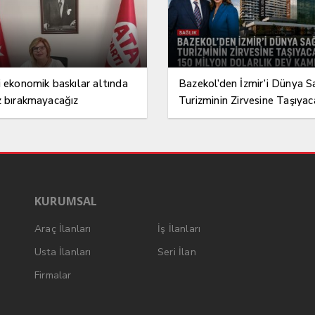
i ekonomik baskılar altında
Bazekol’den İzmir’i Dünya S
z bırakmayacağız
Turizminin Zirvesine Taşıyac
150 Milyon Dolarlık Dev K
KURUMSAL
Araç İlanları
İş İlanları
Usta İlanları
Seri İlan
Firmalar