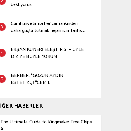
2
bekliyoruz
Cumhuriyetimizi her zamankinden
3
daha güçlü tutmak hepimizin tarihsel
sorumluluğudur.
ERŞAN KUNERİ ELEŞTİRİSİ – ÖYLE
4
DİZİYE BÖYLE YORUM
BERBER; “GÖZÜN AYDIN
5
ESTETİKÇİ “CEMİL
İĞER HABERLER
The Ultimate Guide to Kingmaker Free Chips
AU