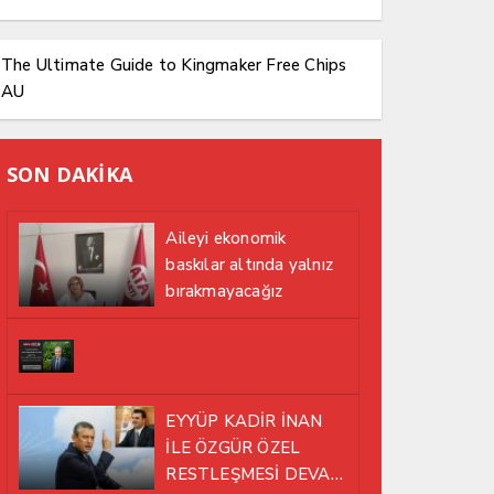
The Ultimate Guide to Kingmaker Free Chips
AU
SON DAKİKA
Aileyi ekonomik
baskılar altında yalnız
bırakmayacağız
EYYÜP KADİR İNAN
İLE ÖZGÜR ÖZEL
RESTLEŞMESİ DEVAM