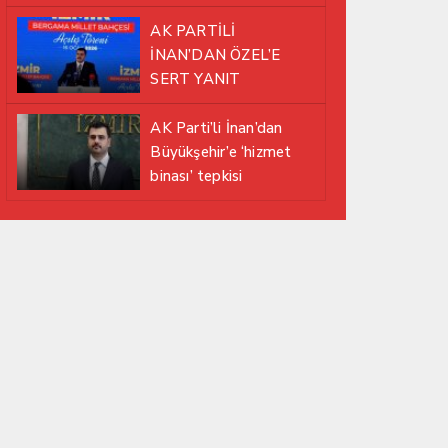
EDİYOR
AK PARTİLİ
İNAN’DAN ÖZEL’E
SERT YANIT
AK Parti’li İnan’dan
Büyükşehir’e ‘hizmet
binası’ tepkisi