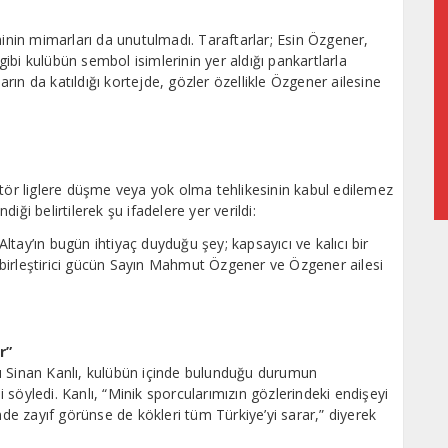
hinin mimarları da unutulmadı. Taraftarlar; Esin Özgener,
bi kulübün sembol isimlerinin yer aldığı pankartlarla
ın da katıldığı kortejde, gözler özellikle Özgener ailesine
atör liglere düşme veya yok olma tehlikesinin kabul edilemez
ği belirtilerek şu ifadelere yer verildi:
 Altay’ın bugün ihtiyaç duyduğu şey; kapsayıcı ve kalıcı bir
bu birleştirici gücün Sayın Mahmut Özgener ve Özgener ailesi
r”
ı Sinan Kanlı, kulübün içinde bulunduğu durumun
söyledi. Kanlı, “Minik sporcularımızın gözlerindeki endişeyi
e zayıf görünse de kökleri tüm Türkiye’yi sarar,” diyerek