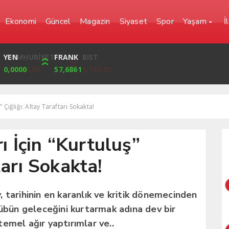
Ekonomi
Güncel
Magazin
Siyaset
Spor
Yaşam
İ
YEN
CUMHURİYET
FRANK
BIST
0,0000
42,104,00
57,6861
1.720,92
ş” Çığlığı: Altay Taraftarı Sokakta!
rı İçin “Kurtuluş”
tarı Sokakta!
ay, tarihinin en karanlık ve kritik dönemecinden
lübün geleceğini kurtarmak adına dev bir
emel ağır yaptırımlar ve..