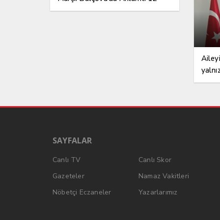
Mart Etkinliği
Ailey
yalnı
SAYFALAR
Canlı TV
Canlı Skor
Gazeteler
Namaz Vakitleri
Nöbetçi Eczaneler
Yazarlarımız