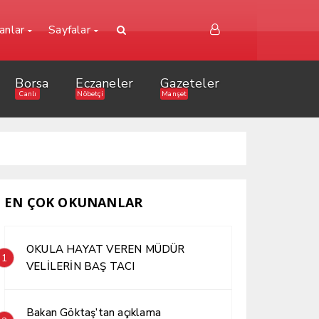
lanlar
Sayfalar
Borsa
Eczaneler
Gazeteler
Canlı
Nöbetçi
Manşet
EN ÇOK OKUNANLAR
OKULA HAYAT VEREN MÜDÜR
1
VELİLERİN BAŞ TACI
Bakan Göktaş’tan açıklama