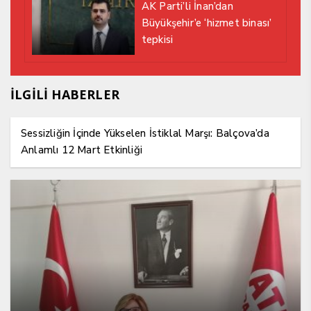
AK Parti’li İnan’dan
Büyükşehir’e ‘hizmet binası’
tepkisi
İLGİLİ HABERLER
Sessizliğin İçinde Yükselen İstiklal Marşı: Balçova’da
Anlamlı 12 Mart Etkinliği