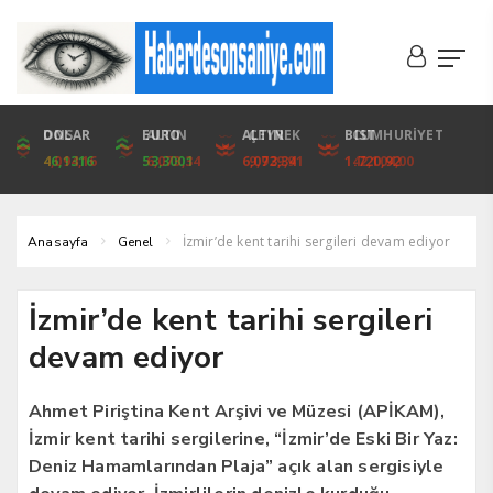
DOLAR
ONS
EURO
ALTIN
ALTIN
ÇEYREK
BIST
CUMHURİYET
46,1316
4,094,16
53,3001
6,073,34
6,073,34
9,929,91
1.720,92
42,104,00
İzmir’de kent tarihi sergileri devam ediyor
Anasayfa
Genel
İzmir’de kent tarihi sergileri
devam ediyor
Ahmet Piriştina Kent Arşivi ve Müzesi (APİKAM),
İzmir kent tarihi sergilerine, “İzmir’de Eski Bir Yaz:
Deniz Hamamlarından Plaja” açık alan sergisiyle