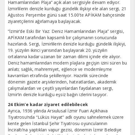
Hamamlarından Plaja” açık alan sergisiyle devam ediyor.
İzmirlilerin denizle kurduğu gündelik ilişkiyi ele alan sergi, 21
Ağustos Perşembe günü saat 15.00’te APİKAM bahçesinde
ziyaretçilerini ağırlamaya başlayacak.
“İzmir’de Eski Bir Yaz: Deniz Hamamlarından Plaja” sergisi,
APİKAM tarafından kapsamlı bir çalışmanın sonucunda
hazırlandı. Sergi, İzmirlilerin denizle kurduğu gündelik ilişkiyi,
19. yüzyılın ikinci yarısından başlayarak 20. yüzyılın
ortalarına kadar uzanan bir zaman dilimi içinde ele alıyor.
Deniz hamamlarından modern plajlara geçişin izini süren bu
anlatı; sağlık, mahremiyet, eğlence ve modernleşme
kavramları etrafında şekilleniyor. Hazırlık sürecinde
dönemin gazete arşivlerinden, hatıratlardan, akademik
çalışmalardan ve çeşitli yayınlardan faydalanan sergi,
İzmir’in denizle kurduğu eşsiz bağın izlerini taşıyor.
24 Ekim’e kadar ziyaret edilebilecek
Ayrıca, 1936 yılında Arsıulusal İzmir Fuarı Açıkhava
Tiyatrosu’nda “Lüküs Hayat” adlı oyunu sahnelemek üzere
kente gelen İstanbul Şehir Tiyatrosu oyuncularının
İnciraltı’na yaptıkları vapur gezisi, dönemin İzmir Belediye