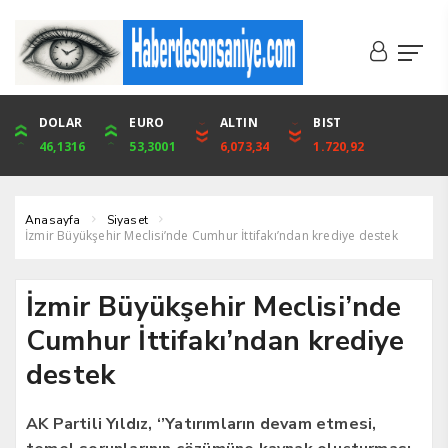
DOLAR
ONS
EURO
ALTIN
ALTIN
ÇEYREK
BIST
CUMHURİYET
46,1316
4,094,16
53,3001
6,073,34
6,073,34
9,929,91
1.720,92
42,104,00
Anasayfa
Siyaset
İzmir Büyükşehir Meclisi’nde Cumhur İttifakı’ndan krediye destek
İzmir Büyükşehir Meclisi’nde
Cumhur İttifakı’ndan krediye
destek
AK Partili Yıldız, ‘’Yatırımların devam etmesi,