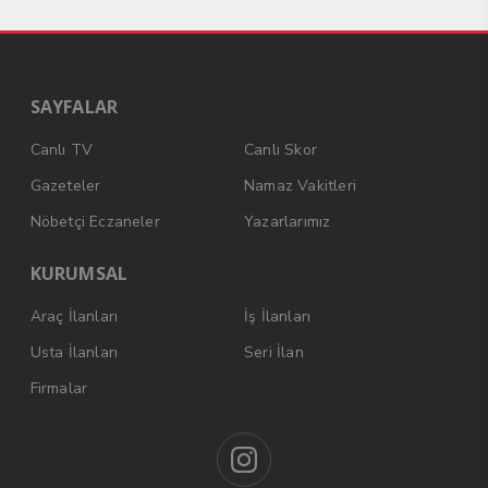
SAYFALAR
Canlı TV
Canlı Skor
Gazeteler
Namaz Vakitleri
Nöbetçi Eczaneler
Yazarlarımız
KURUMSAL
Araç İlanları
İş İlanları
Usta İlanları
Seri İlan
Firmalar