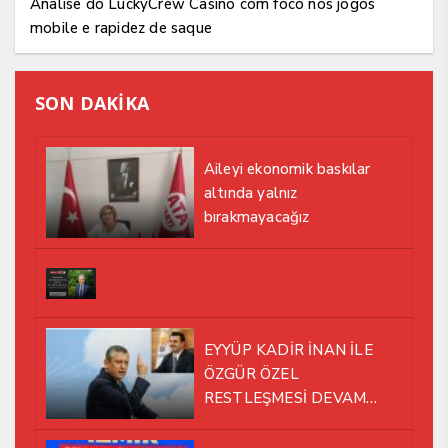
Analise do LuckyCrew Casino com foco nos jogos
mobile e rapidez de saque
SON DAKİKA
Aileyi ekonomik baskılar
altında yalnız
bırakmayacağız
EYYÜP KADİR İNAN İLE
ÖZGÜR ÖZEL
RESTLEŞMESİ DEVAM
EDİYOR