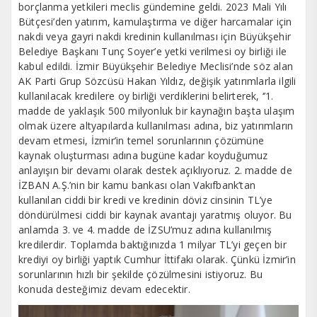
borçlanma yetkileri meclis gündemine geldi. 2023 Mali Yılı
Bütçesi’den yatırım, kamulaştırma ve diğer harcamalar için
nakdi veya gayri nakdi kredinin kullanılması için Büyükşehir
Belediye Başkanı Tunç Soyer’e yetki verilmesi oy birliği ile
kabul edildi. İzmir Büyükşehir Belediye Meclisi’nde söz alan
AK Parti Grup Sözcüsü Hakan Yıldız, değişik yatırımlarla ilgili
kullanılacak kredilere oy birliği verdiklerini belirterek, ‘’1.
madde de yaklaşık 500 milyonluk bir kaynağın başta ulaşım
olmak üzere altyapılarda kullanılması adına, biz yatırımların
devam etmesi, İzmir’in temel sorunlarının çözümüne
kaynak oluşturması adına bugüne kadar koyduğumuz
anlayışın bir devamı olarak destek açıklıyoruz. 2. madde de
İZBAN A.Ş.’nin bir kamu bankası olan Vakıfbank’tan
kullanılan ciddi bir kredi ve kredinin döviz cinsinin TL’ye
döndürülmesi ciddi bir kaynak avantajı yaratmış oluyor. Bu
anlamda 3. ve 4. madde de İZSU’muz adına kullanılmış
kredilerdir. Toplamda baktığınızda 1 milyar TL’yi geçen bir
krediyi oy birliği yaptık Cumhur İttifakı olarak. Çünkü İzmir’in
sorunlarının hızlı bir şekilde çözülmesini istiyoruz. Bu
konuda desteğimiz devam edecektir.