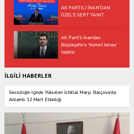
AK PARTİLİ İNAN’DAN
ÖZEL’E SERT YANIT
AK Parti’li İnan’dan
Büyükşehir’e ‘hizmet binası’
tepkisi
İLGİLİ HABERLER
Sessizliğin İçinde Yükselen İstiklal Marşı: Balçova’da
Anlamlı 12 Mart Etkinliği