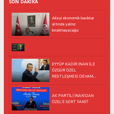
SON DAKİKA
Aileyi ekonomik baskılar
altında yalnız
bırakmayacağız
EYYÜP KADİR İNAN İLE
ÖZGÜR ÖZEL
RESTLEŞMESİ DEVAM
EDİYOR
AK PARTİLİ İNAN’DAN
ÖZEL’E SERT YANIT