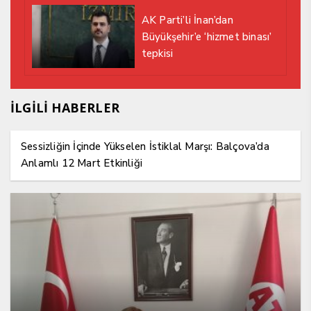
AK Parti’li İnan’dan
Büyükşehir’e ‘hizmet binası’
tepkisi
İLGİLİ HABERLER
Sessizliğin İçinde Yükselen İstiklal Marşı: Balçova’da
Anlamlı 12 Mart Etkinliği