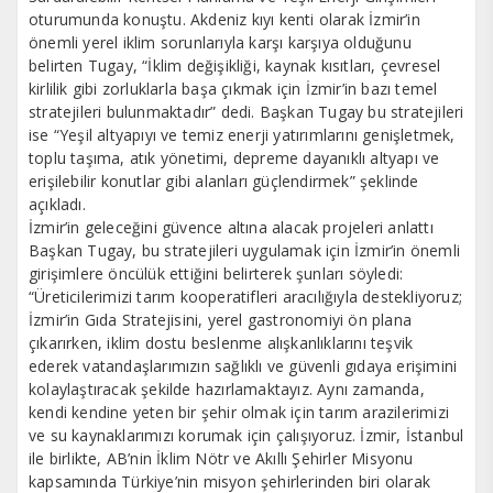
oturumunda konuştu. Akdeniz kıyı kenti olarak İzmir’in
önemli yerel iklim sorunlarıyla karşı karşıya olduğunu
belirten Tugay, “İklim değişikliği, kaynak kısıtları, çevresel
kirlilik gibi zorluklarla başa çıkmak için İzmir’in bazı temel
stratejileri bulunmaktadır” dedi. Başkan Tugay bu stratejileri
ise “Yeşil altyapıyı ve temiz enerji yatırımlarını genişletmek,
toplu taşıma, atık yönetimi, depreme dayanıklı altyapı ve
erişilebilir konutlar gibi alanları güçlendirmek” şeklinde
açıkladı.
İzmir’in geleceğini güvence altına alacak projeleri anlattı
Başkan Tugay, bu stratejileri uygulamak için İzmir’in önemli
girişimlere öncülük ettiğini belirterek şunları söyledi:
“Üreticilerimizi tarım kooperatifleri aracılığıyla destekliyoruz;
İzmir’in Gıda Stratejisini, yerel gastronomiyi ön plana
çıkarırken, iklim dostu beslenme alışkanlıklarını teşvik
ederek vatandaşlarımızın sağlıklı ve güvenli gıdaya erişimini
kolaylaştıracak şekilde hazırlamaktayız. Aynı zamanda,
kendi kendine yeten bir şehir olmak için tarım arazilerimizi
ve su kaynaklarımızı korumak için çalışıyoruz. İzmir, İstanbul
ile birlikte, AB’nin İklim Nötr ve Akıllı Şehirler Misyonu
kapsamında Türkiye’nin misyon şehirlerinden biri olarak