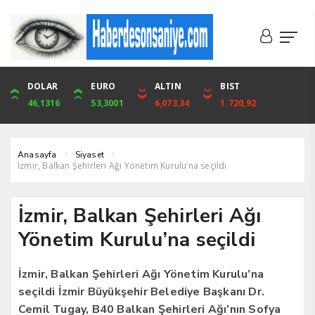
DOLAR
ONS
EURO
ALTIN
ALTIN
ÇEYREK
BIST
CUMHURİYET
46,1316
4,094,16
53,3001
6,073,34
6,073,34
9,929,91
1.720,92
42,104,00
Anasayfa
Siyaset
İzmir, Balkan Şehirleri Ağı Yönetim Kurulu’na seçildi
İzmir, Balkan Şehirleri Ağı
Yönetim Kurulu’na seçildi
İzmir, Balkan Şehirleri Ağı Yönetim Kurulu’na
seçildi İzmir Büyükşehir Belediye Başkanı Dr.
Cemil Tugay, B40 Balkan Şehirleri Ağı’nın Sofya