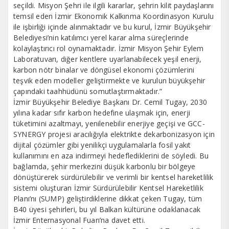
seçildi. Misyon Şehri ile ilgili kararlar, şehrin kilit paydaşlarını
temsil eden İzmir Ekonomik Kalkınma Koordinasyon Kurulu
ile işbirliği içinde alınmaktadır ve bu kurul, İzmir Büyükşehir
Belediyesi’nin katılımcı yerel karar alma süreçlerinde
kolaylaştırıcı rol oynamaktadır. İzmir Misyon Şehir Eylem
Laboratuvarı, diğer kentlere uyarlanabilecek yeşil enerji,
karbon nötr binalar ve döngüsel ekonomi çözümlerini
teşvik eden modeller geliştirmekte ve kurulun büyükşehir
çapındaki taahhüdünü somutlaştırmaktadır.”
İzmir Büyükşehir Belediye Başkanı Dr. Cemil Tugay, 2030
yılına kadar sıfır karbon hedefine ulaşmak için, enerji
tüketimini azaltmayı, yenilenebilir enerjiye geçişi ve GCC-
SYNERGY projesi aracılığıyla elektrikte dekarbonizasyon için
dijital çözümler gibi yenilikçi uygulamalarla fosil yakıt
kullanımını en aza indirmeyi hedeflediklerini de söyledi. Bu
bağlamda, şehir merkezini düşük karbonlu bir bölgeye
dönüştürerek sürdürülebilir ve verimli bir kentsel hareketlilik
sistemi oluşturan İzmir Sürdürülebilir Kentsel Hareketlilik
Planı’nı (SUMP) geliştirdiklerine dikkat çeken Tugay, tüm
B40 üyesi şehirleri, bu yıl Balkan kültürüne odaklanacak
İzmir Enternasyonal Fuarı’na davet etti.