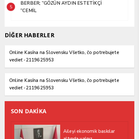
BERBER; “GÖZÜN AYDIN ESTETİKÇİ
5
“CEMİL
DİĞER HABERLER
Online Kasína na Slovensku Všetko, čo potrebujete
vedieť -2119625953
Online Kasína na Slovensku Všetko, čo potrebujete
vedieť -2119625953
SON DAKİKA
Aileyi ekonomik baskılar
altında yalnız