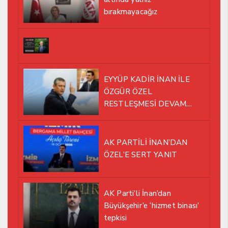
bırakmayacağız
EYYÜP KADİR İNAN İLE
ÖZGÜR ÖZEL
RESTLEŞMESİ DEVAM
EDİYOR
AK PARTİLİ İNAN’DAN
ÖZEL’E SERT YANIT
AK Parti’li İnan’dan
Büyükşehir’e ‘hizmet binası’
tepkisi