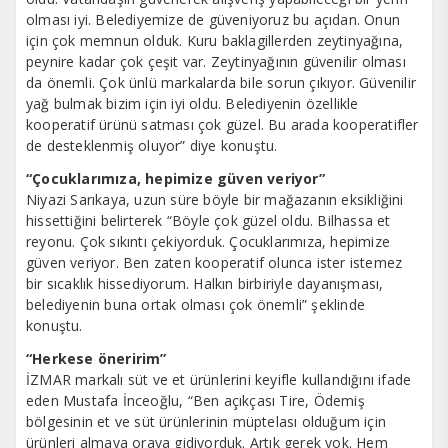
olması iyi. Belediyemize de güveniyoruz bu açıdan. Onun
için çok memnun olduk. Kuru baklagillerden zeytinyağına,
peynire kadar çok çeşit var. Zeytinyağının güvenilir olması
da önemli. Çok ünlü markalarda bile sorun çıkıyor. Güvenilir
yağ bulmak bizim için iyi oldu. Belediyenin özellikle
kooperatif ürünü satması çok güzel. Bu arada kooperatifler
de desteklenmiş oluyor” diye konuştu.
“Çocuklarımıza, hepimize güven veriyor”
Niyazi Sarıkaya, uzun süre böyle bir mağazanın eksikliğini
hissettiğini belirterek “Böyle çok güzel oldu. Bilhassa et
reyonu. Çok sıkıntı çekiyorduk. Çocuklarımıza, hepimize
güven veriyor. Ben zaten kooperatif olunca ister istemez
bir sıcaklık hissediyorum. Halkın birbiriyle dayanışması,
belediyenin buna ortak olması çok önemli” şeklinde
konuştu.
“Herkese öneririm”
İZMAR markalı süt ve et ürünlerini keyifle kullandığını ifade
eden Mustafa İnceoğlu, “Ben açıkçası Tire, Ödemiş
bölgesinin et ve süt ürünlerinin müptelası olduğum için
ürünleri almaya oraya gidiyorduk. Artık gerek yok. Hem