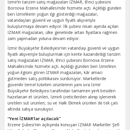
İzmir’in tanzim satış mağazaları İZMAR, 8’inci şubesini
Bornova Erzene Mahallesi’nde hizmete açtı. Açıldığı günden
beri İzmirlilerin yoğun ilgi gösterdiği mağazalar,
vatandaşları güvenli ve uygun fiyatlı alışverişle
buluşturmaya devam ediyor. İlk şubesi nisan ayında açılan
İZMAR mağazaları, ülke genelinde artan fiyatlara rağmen
zam yapmadan yoluna devam ediyor.
İzmir Büyükşehir Belediyesi’nin vatandaşı güvenli ve uygun
fiyatlı alışverişle buluşturmak için kente kazandırdığı tanzim
satış mağazaları İZMAR, 8’inci şubesini Bornova Erzene
Mahallesi’nde hizmete açtı. Açıldığı günden beri İzmirlinin
yoğun ilgisini gören İZMAR mağazaları, kâr amacı
gütmeden satış politikasını sürdürüyor. Marketlerde
güvenilir temel tüketim ürünlerinin yanı sıra İzmir
Büyükşehir Belediyesi tarafından tamamen yerli besiden
hazırlanan et ürünleri, İzmirli üreticilerden alınıp işlenerek
üretilen süt ürünleri, su ve Halk Ekmek ürünleri de tek çatı
altında satışa sunuluyor.
“Yeni İZMAR’lar açılacak”
Erzene Şubesi’nin açılışında konuşan İZMAR Marketler Şefi