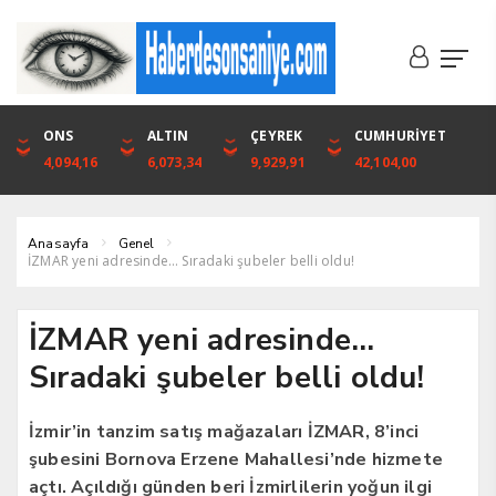
DOLAR
ONS
EURO
ALTIN
ALTIN
ÇEYREK
BIST
CUMHURİYET
46,1316
4,094,16
53,3001
6,073,34
6,073,34
9,929,91
1.720,92
42,104,00
Anasayfa
Genel
İZMAR yeni adresinde… Sıradaki şubeler belli oldu!
İZMAR yeni adresinde…
Sıradaki şubeler belli oldu!
İzmir’in tanzim satış mağazaları İZMAR, 8’inci
şubesini Bornova Erzene Mahallesi’nde hizmete
açtı. Açıldığı günden beri İzmirlilerin yoğun ilgi