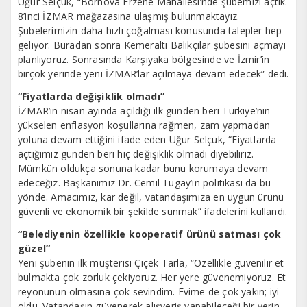
Uğur Selçuk, “Bornova Erzene Mahallesi’nde şubemizi açtık.
8’inci İZMAR mağazasına ulaşmış bulunmaktayız.
Şubelerimizin daha hızlı çoğalması konusunda talepler hep
geliyor. Buradan sonra Kemeraltı Balıkçılar şubesini açmayı
planlıyoruz. Sonrasında Karşıyaka bölgesinde ve İzmir’in
birçok yerinde yeni İZMAR’lar açılmaya devam edecek” dedi.
“Fiyatlarda değişiklik olmadı”
İZMAR’ın nisan ayında açıldığı ilk günden beri Türkiye’nin
yükselen enflasyon koşullarına rağmen, zam yapmadan
yoluna devam ettiğini ifade eden Uğur Selçuk, “Fiyatlarda
açtığımız günden beri hiç değişiklik olmadı diyebiliriz.
Mümkün oldukça sonuna kadar bunu korumaya devam
edeceğiz. Başkanımız Dr. Cemil Tugay’ın politikası da bu
yönde. Amacımız, kar değil, vatandaşımıza en uygun ürünü
güvenli ve ekonomik bir şekilde sunmak” ifadelerini kullandı.
“Belediyenin özellikle kooperatif ürünü satması çok
güzel”
Yeni şubenin ilk müşterisi Çiçek Tarla, “Özellikle güvenilir et
bulmakta çok zorluk çekiyoruz. Her yere güvenemiyoruz. Et
reyonunun olmasına çok sevindim. Evime de çok yakın; iyi
oldu. Vatandaşın güvenerek alışveriş yapabileceği bir yerin