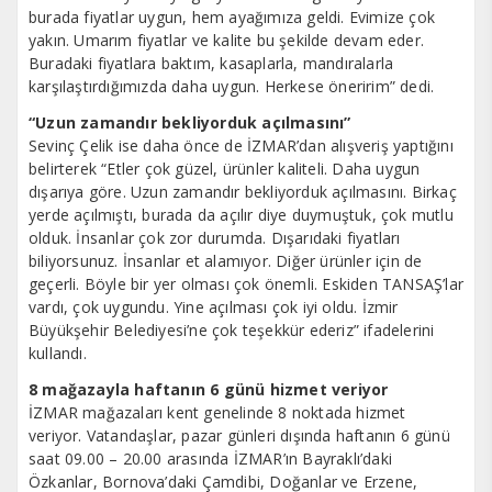
burada fiyatlar uygun, hem ayağımıza geldi. Evimize çok
yakın. Umarım fiyatlar ve kalite bu şekilde devam eder.
Buradaki fiyatlara baktım, kasaplarla, mandıralarla
karşılaştırdığımızda daha uygun. Herkese öneririm” dedi.
“Uzun zamandır bekliyorduk açılmasını”
Sevinç Çelik ise daha önce de İZMAR’dan alışveriş yaptığını
belirterek “Etler çok güzel, ürünler kaliteli. Daha uygun
dışarıya göre. Uzun zamandır bekliyorduk açılmasını. Birkaç
yerde açılmıştı, burada da açılır diye duymuştuk, çok mutlu
olduk. İnsanlar çok zor durumda. Dışarıdaki fiyatları
biliyorsunuz. İnsanlar et alamıyor. Diğer ürünler için de
geçerli. Böyle bir yer olması çok önemli. Eskiden TANSAŞ’lar
vardı, çok uygundu. Yine açılması çok iyi oldu. İzmir
Büyükşehir Belediyesi’ne çok teşekkür ederiz” ifadelerini
kullandı.
8 mağazayla haftanın 6 günü hizmet veriyor
İZMAR mağazaları kent genelinde 8 noktada hizmet
veriyor. Vatandaşlar, pazar günleri dışında haftanın 6 günü
saat 09.00 – 20.00 arasında İZMAR’ın Bayraklı’daki
Özkanlar, Bornova’daki Çamdibi, Doğanlar ve Erzene,