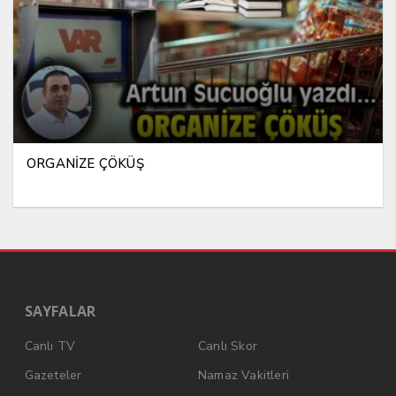
ORGANİZE ÇÖKÜŞ
SAYFALAR
Canlı TV
Canlı Skor
Gazeteler
Namaz Vakitleri