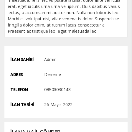
malesuada, felis nec vulputate lacinia, dolor ante vehicula
erat, eget iaculis urna urna vel ipsum. Duis dapibus varius
lectus, a accumsan mi auctor non. Nulla non lobortis leo.
Morbi et volutpat nisi, vitae venenatis dolor. Suspendisse
fringilla dolor enim, at rutrum lacus consectetur a.
Praesent ac tristique leo, eget malesuada leo.
İLAN SAHİBİ
Admin
ADRES
Deneme
TELEFON
08503030143
İLAN TARİHİ
26 Mayıs 2022
İLANA MAİL GÖNDER