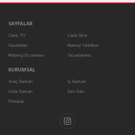
SAYFALAR
Canlı TV
Canlı Skor
Gazeteler
Namaz Vakitleri
Nöbetçi Eczaneler
Yazarlarımız
KURUMSAL
Araç İlanları
İş İlanları
Usta İlanları
Seri İlan
Firmalar