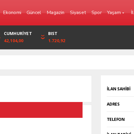
Ekonomi
Güncel
Magazin
Siyaset
Spor
Yaşam
İ
YEN
CUMHURİYET
FRANK
BIST
0,0000
42,104,00
57,6861
1.720,92
İLAN SAHİBİ
ADRES
TELEFON