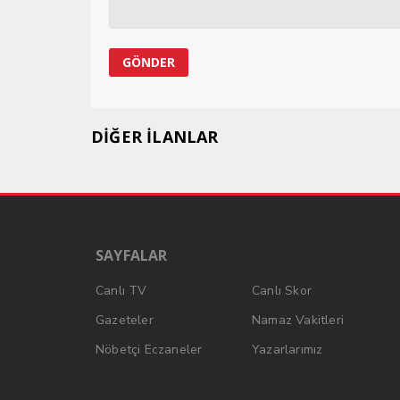
DİĞER İLANLAR
SAYFALAR
Canlı TV
Canlı Skor
Gazeteler
Namaz Vakitleri
Nöbetçi Eczaneler
Yazarlarımız