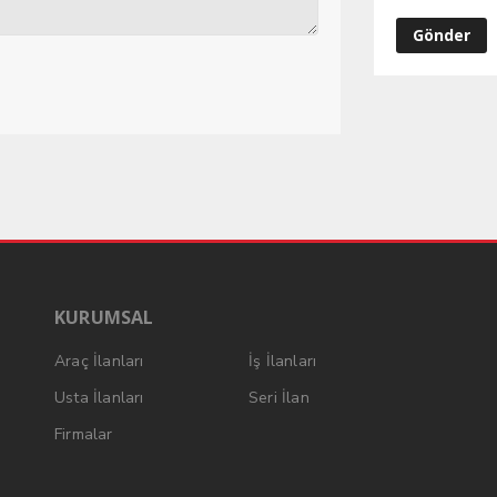
KURUMSAL
Araç İlanları
İş İlanları
Usta İlanları
Seri İlan
Firmalar