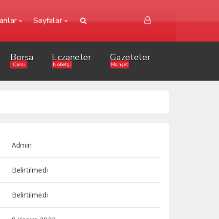
lanlar
Sayfalar
Borsa
Eczaneler
Gazeteler
Canlı
Nöbetçi
Manşet
Admin
Belirtilmedi
Belirtilmedi