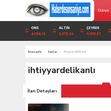
Dünya
DOLAR
ONS
EURO
ALTIN
STERLİN
ÇEYREK
46,1316
4,094,16
53,3001
6,073,34
61,7411
9,929,91
ihtiyyardelikanlı
Anasayfa
İlanlar
ihtiyyardelikanlı
İlan Detayları