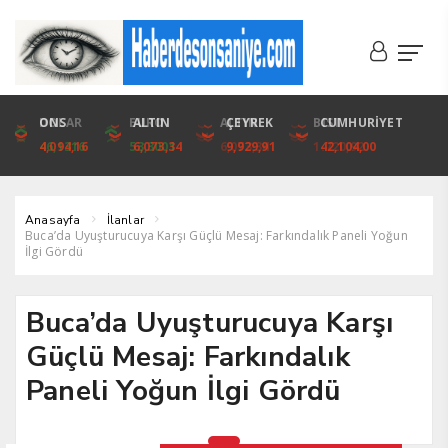
DOLAR
ONS
EURO
ALTIN
ALTIN
ÇEYREK
BIST
CUMHURİYET
46,1316
4,094,16
53,3001
6,073,34
6,073,34
9,929,91
1.720,92
42,104,00
Anasayfa
İlanlar
Buca’da Uyuşturucuya Karşı Güçlü Mesaj: Farkındalık Paneli Yoğun
İlgi Gördü
Buca’da Uyuşturucuya Karşı
Güçlü Mesaj: Farkındalık
Paneli Yoğun İlgi Gördü