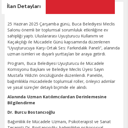
İlan Detayları
25 Haziran 2025 Çarşamba günü, Buca Belediyesi Meclis
Salonu önemli bir toplumsal sorumluluk etkinliğine ev
sahipliği yaptı. Uluslararası Uyuşturucu Kullanımı ve
Kaçakçılığı ile Mücadele Günü kapsamında düzenlenen
“Uyuşturucuya Karşı Ortak Ses: Farkındalık Paneli”, alanında
uzman isimleri ve duyarlı yurttaşları bir araya getirdi.
Program, Buca Belediyesi Uyuşturucu ile Mücadele
Komisyonu Başkanı ve Belediye Meclis Üyesi Sayın
Mustafa Yıldız’ın öncülüğünde düzenlendi. Panelde,
bağımlılıkla mücadelede toplumsal roller, önleyici adımlar
ve yasal süreçler detaylı biçimde ele alındı.
Alanında Uzman Katılımcılardan Derinlemesine
Bilgilendirme
Dr. Burcu Bostancıoğlu
Bağımlılık ile Mücadele Uzmanı, Psikoterapist ve Sanat
Terapisti Dr. Bostancıoğlu; bağımlılığın psikososyal