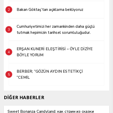
Bakan Göktaş’tan açıklama bekliyoruz
2
Cumhuriyetimizi her zamankinden daha güçlü
3
tutmak hepimizin tarihsel sorumluluğudur.
ERŞAN KUNERİ ELEŞTİRİSİ – ÖYLE DİZİYE
4
BÖYLE YORUM
BERBER; “GÖZÜN AYDIN ESTETİKÇİ
5
“CEMİL
DİĞER HABERLER
Sweet Bonanza Candyland: как стрим из сказки