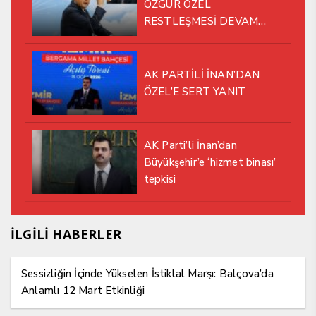
ÖZGÜR ÖZEL
RESTLEŞMESİ DEVAM
EDİYOR
AK PARTİLİ İNAN’DAN
ÖZEL’E SERT YANIT
AK Parti’li İnan’dan
Büyükşehir’e ‘hizmet binası’
tepkisi
İLGİLİ HABERLER
Sessizliğin İçinde Yükselen İstiklal Marşı: Balçova’da
Anlamlı 12 Mart Etkinliği