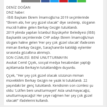
DENİZ DOĞAN
DNZ haber:
-İBB Başkanı Ekrem İmamoğlu’na 2019 seçimlerinde
“Ekrem abi, her şey güzel olacak” diye seslenip, sloganın
mucidi haline gelen Berkay Gezgin tutuklandı.
2019 yılında yapılan İstanbul Büyükşehir Belediyesi (İBB)
Başkanlık seçimlerinde CHP adayı Ekrem İmamoğlu’nun
sloganı haline gelen ‘Her şey çok güzel olacak’ ifadesinin
mimarı Berkay Gezgin, Saraçhane’de katıldığı eylemler
sırasında gözaltına alınmıştı.
SON CÜMLESİ: BENİ UNUTTURMAYIN
Avukat Cemil Çiçek, sosyal medya hesabından yaptığı
açıklamada Berkay’ın tutuklandığını duyurdu.
Çiçek, “Her şey çok güzel olacak sözünün mimarı
müvekkilim Berkay Gezgin ne yazık ki tutuklandı. 22
yaşındaki bir genç tutuklandı. Kendisinin son cümlesi şu
oldu: ‘Lütfen beni unutturmayın!’ Asla unutmayacağız,
unutturmayacağız! Her şeye rağmen her şey çok güzel
olacak!” ifadelerini kullandı.