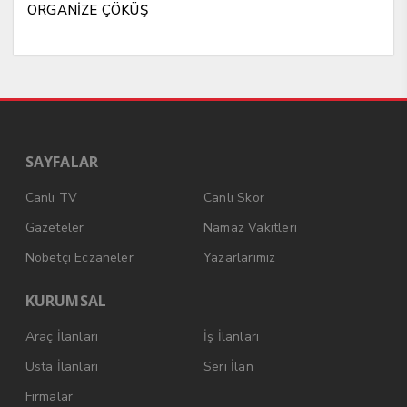
ORGANİZE ÇÖKÜŞ
SAYFALAR
Canlı TV
Canlı Skor
Gazeteler
Namaz Vakitleri
Nöbetçi Eczaneler
Yazarlarımız
KURUMSAL
Araç İlanları
İş İlanları
Usta İlanları
Seri İlan
Firmalar