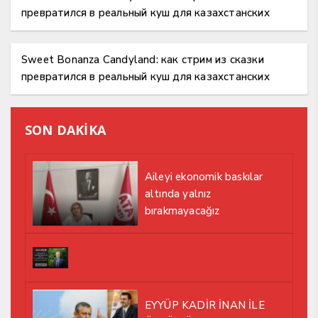
превратился в реальный куш для казахстанских
игроков
Sweet Bonanza Candyland: как стрим из сказки
превратился в реальный куш для казахстанских
игроков
SON DAKİKA
Aileyi ekonomik baskılar
altında yalnız
bırakmayacağız
EYYÜP KADİR İNAN İLE