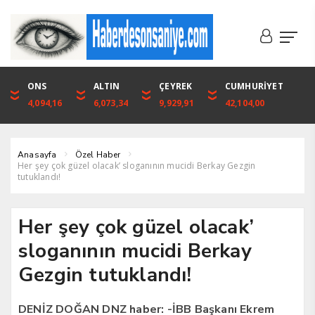
DOLAR
ONS
EURO
ALTIN
ALTIN
ÇEYREK
BIST
CUMHURİYET
46,1316
4,094,16
53,3001
6,073,34
6,073,34
9,929,91
1.720,92
42,104,00
Anasayfa
Özel Haber
Her şey çok güzel olacak’ sloganının mucidi Berkay Gezgin
tutuklandı!
Her şey çok güzel olacak’
sloganının mucidi Berkay
Gezgin tutuklandı!
DENİZ DOĞAN DNZ haber: -İBB Başkanı Ekrem