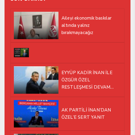
Aileyi ekonomik baskılar
altında yalnız
bırakmayacağız
EYYÜP KADİR İNAN İLE
ÖZGÜR ÖZEL
RESTLEŞMESİ DEVAM
EDİYOR
AK PARTİLİ İNAN’DAN
ÖZEL’E SERT YANIT