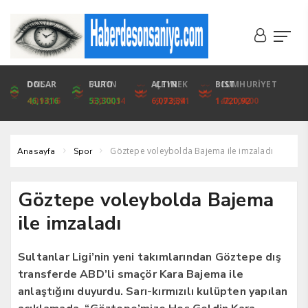
DOLAR
ONS
EURO
ALTIN
ALTIN
ÇEYREK
BIST
CUMHURİYET
46,1316
4,094,16
53,3001
6,073,34
6,073,34
9,929,91
1.720,92
42,104,00
Göztepe voleybolda Bajema ile imzaladı
Anasayfa
Spor
Göztepe voleybolda Bajema
ile imzaladı
Sultanlar Ligi’nin yeni takımlarından Göztepe dış
transferde ABD’li smaçör Kara Bajema ile
anlaştığını duyurdu. Sarı-kırmızılı kulüpten yapılan