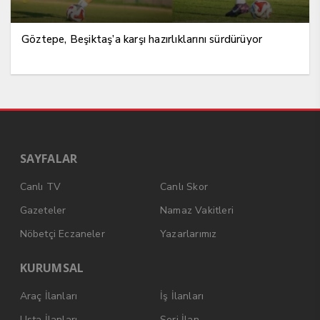
Göztepe, Beşiktaş’a karşı hazırlıklarını sürdürüyor
SAYFALAR
Canlı TV
Canlı Skor
Gazeteler
Namaz Vakitleri
Nöbetçi Eczaneler
Yazarlarımız
KURUMSAL
Araç İlanları
İş İlanları
Usta İlanları
Seri İlan