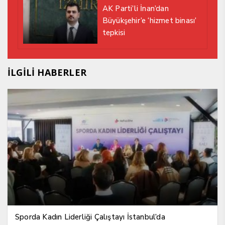
AK Parti’li İnan’dan
Büyükşehir’e ‘hizmet binası’
tepkisi
İLGİLİ HABERLER
Sporda Kadın Liderliği Çalıştayı İstanbul’da