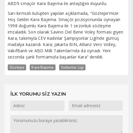
ABD’li smaçör Kara Bajema ile anlaştığını duyurdu.
Sarı-kırmızılı kulüpten yapılan açıklamada, “Göztepe’mize
Hoş Geldin Kara Bajema. Smaçör pozisyonunda oynayan
1998 doğumlu Kara Bajema ile 1 sezonluk sözleşme
imzaladık. Son olarak Savino Del Bene Voley forması giyen
Kara, takımıyla CEV Kadınlar Şampiyonlar Ligi’nde gümüş
madalya kazandı. Kara; Jakarta BIN, Allianz Vero Volley,
VakıfBank ve ABD Milli Takımları’nda da oynadı. Yeni
sezonda şanlı formamızla başarılar Kara” denildi.
Göztepe
Kara Bajema
Sultanlar Ligi
İLK YORUMU SİZ YAZIN