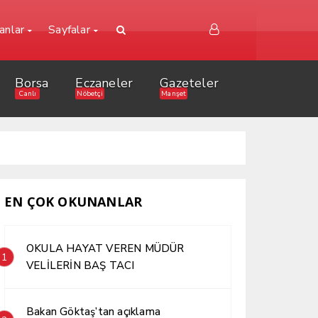
lanlar
Sayfalar
Borsa
Eczaneler
Gazeteler
Canlı
Nöbetçi
Manşet
EN ÇOK OKUNANLAR
OKULA HAYAT VEREN MÜDÜR
1
VELİLERİN BAŞ TACI
Bakan Göktaş’tan açıklama