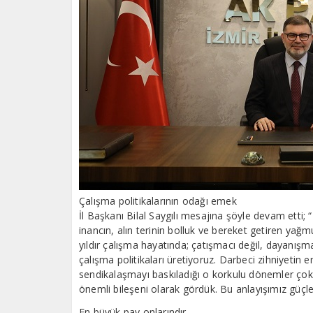
Çalışma politikalarının odağı emek
İl Başkanı Bilal Saygılı mesajına şöyle devam etti; “B
inancın, alın terinin bolluk ve bereket getiren yağm
yıldır çalışma hayatında; çatışmacı değil, dayanışm
çalışma politikaları üretiyoruz. Darbeci zihniyetin 
sendikalaşmayı baskıladığı o korkulu dönemler çok g
önemli bileşeni olarak gördük. Bu anlayışımız güçl
En büyük pay onlarındır