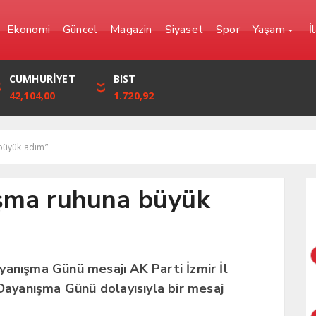
Ekonomi
Güncel
Magazin
Siyaset
Spor
Yaşam
İ
YEN
CUMHURİYET
FRANK
BIST
0,0000
42,104,00
57,6861
1.720,92
büyük adım”
ışma ruhuna büyük
yanışma Günü mesajı AK Parti İzmir İl
 Dayanışma Günü dolayısıyla bir mesaj