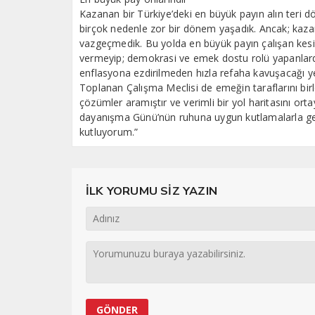
Kazanan bir Türkiye’deki en büyük payın alın teri d
birçok nedenle zor bir dönem yaşadık. Ancak; kaza
vazgeçmedik. Bu yolda en büyük payın çalışan kes
vermeyip; demokrasi ve emek dostu rolü yapanlard
enflasyona ezdirilmeden hızla refaha kavuşacağı y
Toplanan Çalışma Meclisi de emeğin taraflarını birle
çözümler aramıştır ve verimli bir yol haritasını or
dayanışma Günü’nün ruhuna uygun kutlamalarla geçme
kutluyorum.”
İLK YORUMU SİZ YAZIN