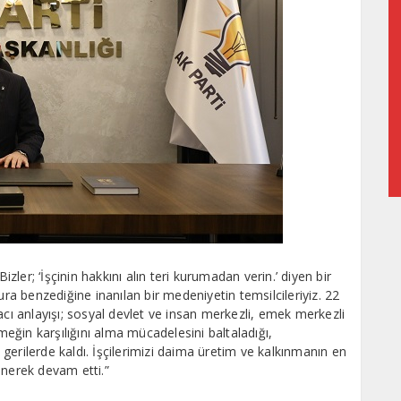
izler; ‘İşçinin hakkını alın teri kurumadan verin.’ diyen bir
ura benzediğine inanılan bir medeniyetin temsilcileriyiz. 22
acı anlayışı; sosyal devlet ve insan merkezli, emek merkezli
emeğin karşılığını alma mücadelesini baltaladığı,
erilerde kaldı. İşçilerimizi daima üretim ve kalkınmanın en
enerek devam etti.”