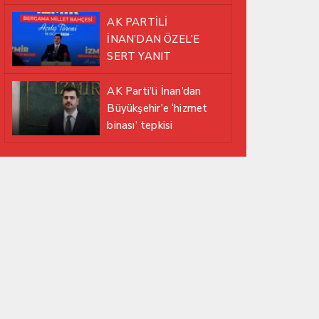
EDİYOR
AK PARTİLİ
İNAN’DAN ÖZEL’E
SERT YANIT
AK Parti’li İnan’dan
Büyükşehir’e ‘hizmet
binası’ tepkisi