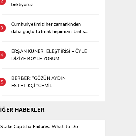
2
bekliyoruz
Cumhuriyetimizi her zamankinden
3
daha güçlü tutmak hepimizin tarihsel
sorumluluğudur.
ERŞAN KUNERİ ELEŞTİRİSİ – ÖYLE
4
DİZİYE BÖYLE YORUM
BERBER; “GÖZÜN AYDIN
5
ESTETİKÇİ “CEMİL
İĞER HABERLER
Stake Captcha Failures: What to Do