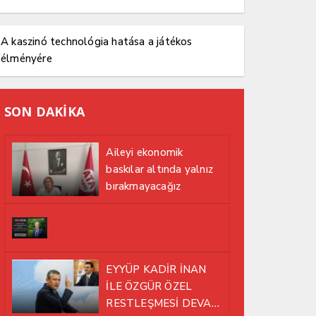
A kaszinó technológia hatása a játékos
élményére
SON DAKİKA
Aileyi ekonomik
baskılar altında yalnız
bırakmayacağız
EYYÜP KADİR İNAN
İLE ÖZGÜR ÖZEL
RESTLEŞMESİ DEVAM