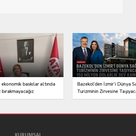
i ekonomik baskılar altında
Bazekol’den İzmir’i Dünya S
z bırakmayacağız
Turizminin Zirvesine Taşıyac
150 Milyon Dolarlık Dev K
KURUMSAL