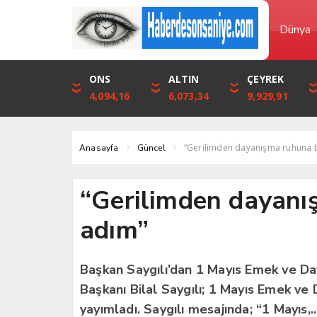
Dünya
DOLAR
ONS
EURO
ALTIN
STERLİN
ÇEYREK
46,1316
4,094,16
53,3001
6,073,34
61,7411
9,929,91
“Gerilimden dayanışma ruhuna 
Anasayfa
Güncel
“Gerilimden dayan
adım”
Başkan Saygılı’dan 1 Mayıs Emek ve Da
Başkanı Bilal Saygılı; 1 Mayıs Emek ve
yayımladı. Saygılı mesajında; “1 Mayıs,..