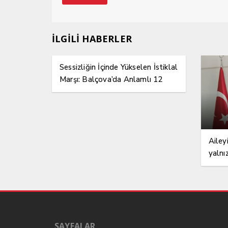
İLGİLİ HABERLER
Sessizliğin İçinde Yükselen İstiklal
Marşı: Balçova’da Anlamlı 12
Mart Etkinliği
Ailey
yalnı
SAYFALAR