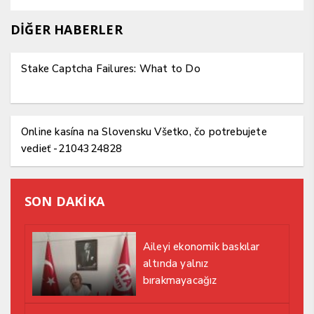
DİĞER HABERLER
Stake Captcha Failures: What to Do
Online kasína na Slovensku Všetko, čo potrebujete
vedieť -2104324828
SON DAKİKA
Aileyi ekonomik baskılar
altında yalnız
bırakmayacağız