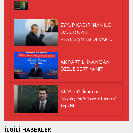
EYYÜP KADİR İNAN İLE
ÖZGÜR ÖZEL
RESTLEŞMESİ DEVAM
EDİYOR
AK PARTİLİ İNAN’DAN
ÖZEL’E SERT YANIT
AK Parti’li İnan’dan
Büyükşehir’e ‘hizmet binası’
tepkisi
İLGİLİ HABERLER