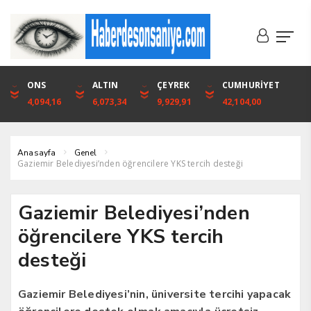
DOLAR
ONS
EURO
ALTIN
ALTIN
ÇEYREK
BIST
CUMHURİYET
46,1316
4,094,16
53,3001
6,073,34
6,073,34
9,929,91
1.720,92
42,104,00
Anasayfa
Genel
Gaziemir Belediyesi’nden öğrencilere YKS tercih desteği
Gaziemir Belediyesi’nden
öğrencilere YKS tercih
desteği
Gaziemir Belediyesi’nin, üniversite tercihi yapacak