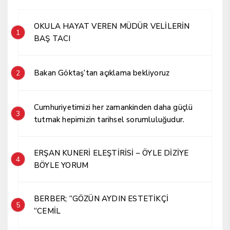
OKULA HAYAT VEREN MÜDÜR VELİLERİN
1
BAŞ TACI
Bakan Göktaş’tan açıklama bekliyoruz
2
Cumhuriyetimizi her zamankinden daha güçlü
3
tutmak hepimizin tarihsel sorumluluğudur.
ERŞAN KUNERİ ELEŞTİRİSİ – ÖYLE DİZİYE
4
BÖYLE YORUM
BERBER; “GÖZÜN AYDIN ESTETİKÇİ
5
“CEMİL