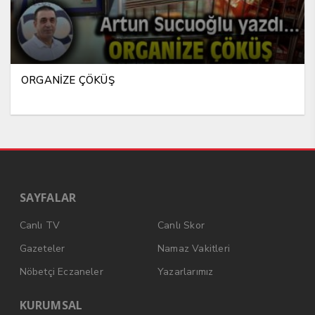
ORGANİZE ÇÖKÜŞ
SAYFALAR
Canlı TV
Canlı Skor
Gazeteler
Namaz Vakitleri
Nöbetçi Eczaneler
Yazarlarımız
KURUMSAL