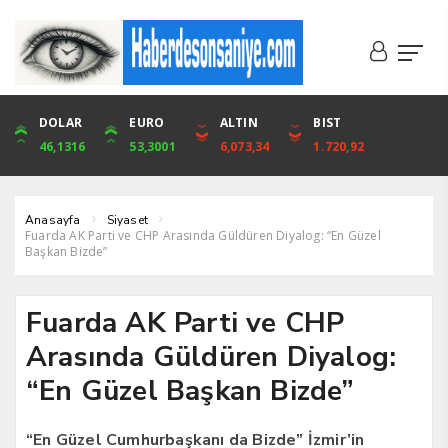
DOLAR
ONS
EURO
ALTIN
ALTIN
ÇEYREK
BIST
CUMHURİYET
46,1316
4,094,16
53,3001
6,073,34
6,073,34
9,929,91
1.720,92
42,104,00
Anasayfa
Siyaset
Fuarda AK Parti ve CHP Arasında Güldüren Diyalog: “En Güzel
Başkan Bizde”
Fuarda AK Parti ve CHP
Arasında Güldüren Diyalog:
“En Güzel Başkan Bizde”
“En Güzel Cumhurbaşkanı da Bizde” İzmir’in