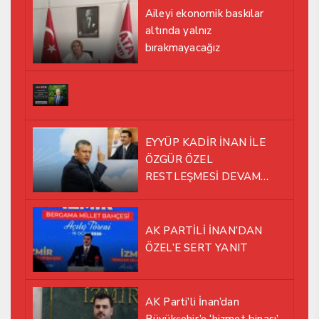
Aileyi ekonomik baskılar
altında yalnız
bırakmayacağız
EYYÜP KADİR İNAN İLE
ÖZGÜR ÖZEL
RESTLEŞMESİ DEVAM
EDİYOR
AK PARTİLİ İNAN’DAN
ÖZEL’E SERT YANIT
AK Parti’li İnan’dan