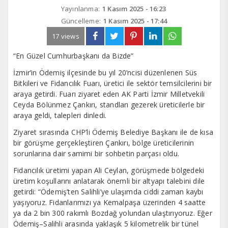
Yayınlanma:
1 Kasım 2025 - 16:23
Güncelleme:
1 Kasım 2025 - 17:44
17 views
“En Güzel Cumhurbaşkanı da Bizde”
İzmir’in Ödemiş ilçesinde bu yıl 20’ncisi düzenlenen Süs
Bitkileri ve Fidancılık Fuarı, üretici ile sektör temsilcilerini bir
araya getirdi. Fuarı ziyaret eden AK Parti İzmir Milletvekili
Ceyda Bölünmez Çankırı, standları gezerek üreticilerle bir
araya geldi, talepleri dinledi.
Ziyaret sırasında CHP’li Ödemiş Belediye Başkanı ile de kısa
bir görüşme gerçekleştiren Çankırı, bölge üreticilerinin
sorunlarına dair samimi bir sohbetin parçası oldu.
Fidancılık üretimi yapan Ali Ceylan, görüşmede bölgedeki
üretim koşullarını anlatarak önemli bir altyapı talebini dile
getirdi: “Ödemiş’ten Salihli’ye ulaşımda ciddi zaman kaybı
yaşıyoruz. Fidanlarımızı ya Kemalpaşa üzerinden 4 saatte
ya da 2 bin 300 rakımlı Bozdağ yolundan ulaştırıyoruz. Eğer
Ödemiş–Salihli arasında yaklaşık 5 kilometrelik bir tünel