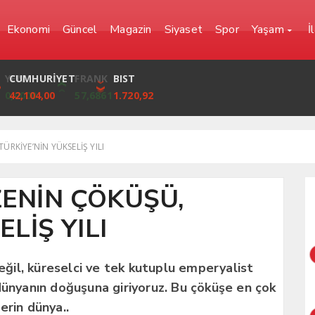
Ekonomi
Güncel
Magazin
Siyaset
Spor
Yaşam
İ
YEN
CUMHURİYET
FRANK
BIST
0,0000
42,104,00
57,6861
1.720,92
RKİYE’NİN YÜKSELİŞ YILI
ENİN ÇÖKÜŞÜ,
LİŞ YILI
değil, küreselci ve tek kutuplu emperyalist
dünyanın doğuşuna giriyoruz. Bu çöküşe en çok
erin dünya..