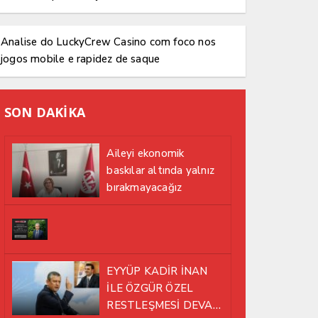
Analise do LuckyCrew Casino com foco nos
jogos mobile e rapidez de saque
SON DAKİKA
Aileyi ekonomik
baskılar altında yalnız
bırakmayacağız
EYYÜP KADİR İNAN
İLE ÖZGÜR ÖZEL
RESTLEŞMESİ DEVAM