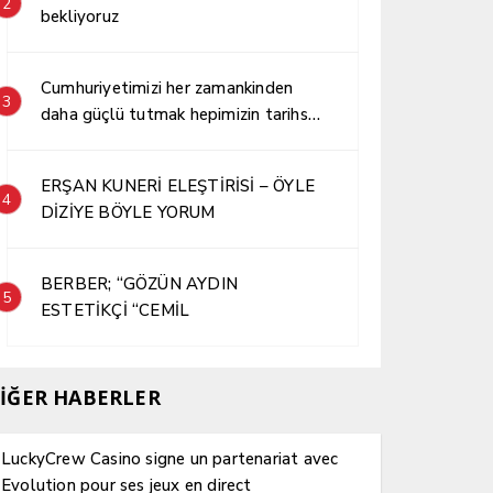
2
bekliyoruz
Cumhuriyetimizi her zamankinden
3
daha güçlü tutmak hepimizin tarihsel
sorumluluğudur.
ERŞAN KUNERİ ELEŞTİRİSİ – ÖYLE
4
DİZİYE BÖYLE YORUM
BERBER; “GÖZÜN AYDIN
5
ESTETİKÇİ “CEMİL
İĞER HABERLER
LuckyCrew Casino signe un partenariat avec
Evolution pour ses jeux en direct