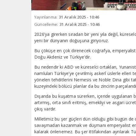
Yayınlanma:
31 Aralık 2025 - 10:46
Güncelleme:
31 Aralık 2025 - 10:46
2026’ya girerken sıradan bir yeni yıla değil, küres
yeni bir dünyanın doğuşuna giriyoruz.
Bu çöküşe en çok direnecek coğrafya, emperyalist 
Doğu Akdeniz ve Türkiye’dir.
Bu nedendir ki ABD ve küreselci ortakları, Yunanis
namluları Türkiye’ye çevrilmiş askerî üslerle elleri
yönelen tehditlerini Nemesis ve Noble Dina gibi tatb
kuzeyindeki bölücü planlar da bu zincirin parçalarıdı
Dışarıda bu kuşatma sürerken, içeride uygulanan bo
artırmış, orta sınıfı eritmiş, emekliyi ve asgari ücr
çıkış vardır.
Milletimiz bu şer güçleri dün olduğu gibi bugün de
savaşmadan kazanmak ve düşmanı emperyalist eme
kalarak önlenemez. Bu şer ittifakından ayrılarak T