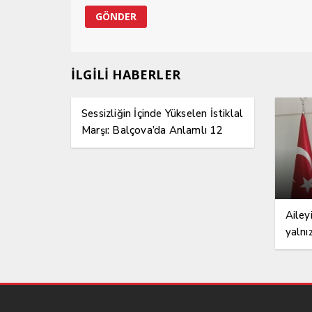
İLGİLİ HABERLER
Sessizliğin İçinde Yükselen İstiklal
Marşı: Balçova’da Anlamlı 12
Mart Etkinliği
Ailey
yalnı