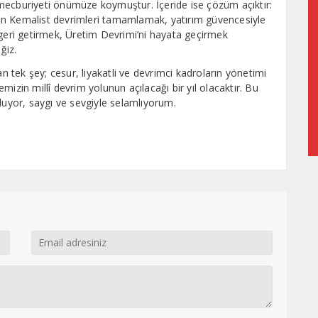
bu mecburiyeti önümüze koymuştur. İçeride ise çözüm açıktır:
an Kemalist devrimleri tamamlamak, yatırım güvencesiyle
 geri getirmek, Üretim Devrimi’ni hayata geçirmek
ğiz.
an tek şey; cesur, liyakatli ve devrimci kadroların yönetimi
izin millî devrim yolunun açılacağı bir yıl olacaktır. Bu
utluyor, saygı ve sevgiyle selamlıyorum.