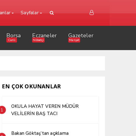
lanlar
Sayfalar
Borsa
Eczaneler
Gazeteler
Canlı
Nöbetçi
Manşet
EN ÇOK OKUNANLAR
OKULA HAYAT VEREN MÜDÜR
1
VELİLERİN BAŞ TACI
Bakan Göktaş’tan açıklama