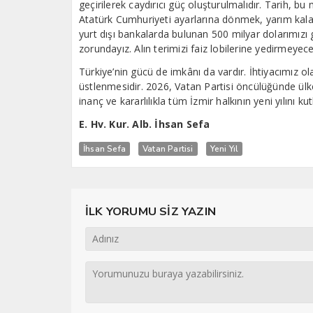
geçirilerek caydırıcı güç oluşturulmalıdır. Tarih, 
Atatürk Cumhuriyeti ayarlarına dönmek, yarım kal
yurt dışı bankalarda bulunan 500 milyar dolarımızı
zorundayız. Alın terimizi faiz lobilerine yedirmeyece
Türkiye’nin gücü de imkânı da vardır. İhtiyacımız ol
üstlenmesidir. 2026, Vatan Partisi öncülüğünde ülkem
inanç ve kararlılıkla tüm İzmir halkının yeni yılını k
E. Hv. Kur. Alb. İhsan Sefa
İhsan Sefa
Vatan Partisi
Yeni Yıl
İLK YORUMU SİZ YAZIN