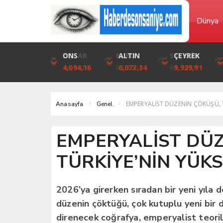
Dünya
DOLAR
ONS
EURO
ALTIN
STERLİN
ÇEYREK
46,1316
4,094,16
53,3001
6,073,34
61,7411
9,929,91
EMPERYALİST DÜZENİN ÇÖKÜŞÜ, TÜ
Anasayfa
Genel
EMPERYALİST DÜZ
TÜRKİYE’NİN YÜKSE
2026’ya girerken sıradan bir yeni yıla 
düzenin çöktüğü, çok kutuplu yeni bir 
direnecek coğrafya, emperyalist teoril