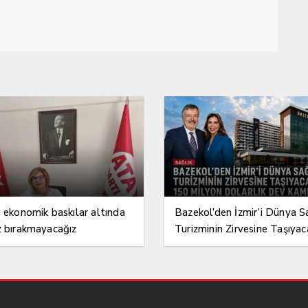
i ekonomik baskılar altında
Bazekol’den İzmir’i Dünya S
z bırakmayacağız
Turizminin Zirvesine Taşıyac
150 Milyon Dolarlık Dev K