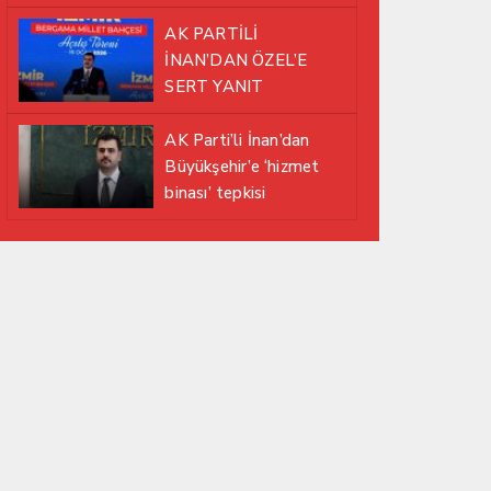
EDİYOR
AK PARTİLİ
İNAN’DAN ÖZEL’E
SERT YANIT
AK Parti’li İnan’dan
Büyükşehir’e ‘hizmet
binası’ tepkisi