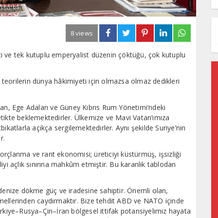
8 views
elci ve tek kutuplu emperyalist düzenin çöktüğü, çok kutuplu
teorilerin dünya hâkimiyeti için olmazsa olmaz dedikleri
tan, Ege Adaları ve Güney Kıbrıs Rum Yönetimi’ndeki
 tetikte beklemektedirler. Ülkemize ve Mavi Vatan’ımıza
ikatlarla açıkça sergilemektedirler. Aynı şekilde Suriye’nin
r.
rçlanma ve rant ekonomisi; üreticiyi küstürmüş, işsizliği
etliyi açlık sınırına mahkûm etmiştir. Bu karanlık tablodan
 denize dökme güç ve iradesine sahiptir. Önemli olan,
llerinden caydırmaktır. Bize tehdit ABD ve NATO içinde
ürkiye–Rusya–Çin–İran bölgesel ittifak potansiyelimiz hayata