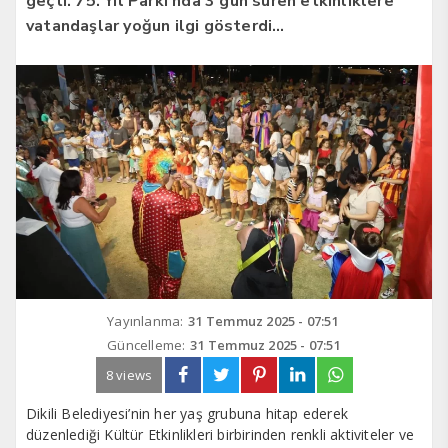
geçti. ​75. Yıl Parkı’nda 3 gün süren etkinliklere
vatandaşlar yoğun ilgi gösterdi…
Yayınlanma:
31 Temmuz 2025 - 07:51
Güncelleme:
31 Temmuz 2025 - 07:51
8 views
Dikili Belediyesi’nin her yaş grubuna hitap ederek
düzenlediği Kültür Etkinlikleri birbirinden renkli aktiviteler ve