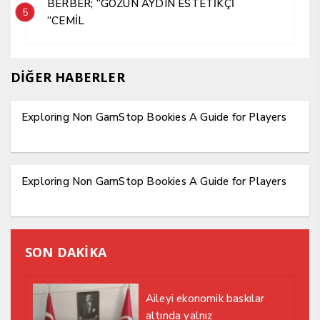
BERBER; “GÖZÜN AYDIN ESTETİKÇİ
5
“CEMİL
DİĞER HABERLER
Exploring Non GamStop Bookies A Guide for Players
Exploring Non GamStop Bookies A Guide for Players
SON DAKİKA
Aileyi ekonomik baskılar
altında yalnız