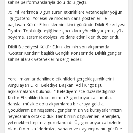
sahne performanslarıyla dolu dolu geçti.
75. Yıl Parkı’nda 3 gün süren etkinliklere vatandaşlar yoğun
ilgi gösterdi. Yöresel ve modern dans gösterileri ile
başlayan Kültür Etkinliklerinin ikinci gününde Dikili Belediyesi
Tiyatro Topluluğu eşliğinde çocuklara yönelik yarışma , yüz
boyama, seramik atölyesi ve dans etkinlikleri düzenlendi..
Dikili Belediyesi Kültür Etkinlikleri’nin son akşamında
“Göster Kendini” başlıklı Gençlik Konseri’nde Dikilili gençler
sahne alarak yeteneklerini sergilediler.
Yerel imkanlar dahilinde etkinlikleri gerçekleştirdiklerini
vurgulayan Dikili Belediye Başkanı Adil Kırgöz şu
açıklamalarda bulundu. “ Belediyemizce düzenlediğimiz
Kültür Etkinlikleri kapsamında 3 gün boyunca sanatla,
dansla, müzikle dolu akşamlarda bir araya geldik.
Çocuklarımızın neşesine, gençlerimizin ve kursiyerlerimizin
heyecanına ortak olduk. Her birinin özgüvenleri, enerjileri,
yetenekleri hepimizi gururlandırdı. Üç gün boyunca bizlerle
olan tüm misafirlerimize, sanatın ve dayanışmanın gücüne