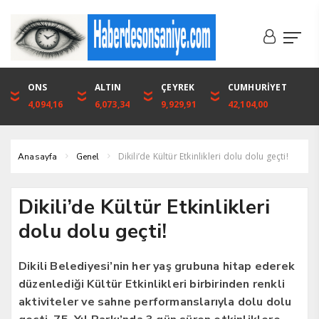
DOLAR
ONS
EURO
ALTIN
ALTIN
ÇEYREK
BIST
CUMHURİYET
46,1316
4,094,16
53,3001
6,073,34
6,073,34
9,929,91
1.720,92
42,104,00
Dikili’de Kültür Etkinlikleri dolu dolu geçti!
Anasayfa
Genel
Dikili’de Kültür Etkinlikleri
dolu dolu geçti!
Dikili Belediyesi’nin her yaş grubuna hitap ederek
düzenlediği Kültür Etkinlikleri birbirinden renkli
aktiviteler ve sahne performanslarıyla dolu dolu