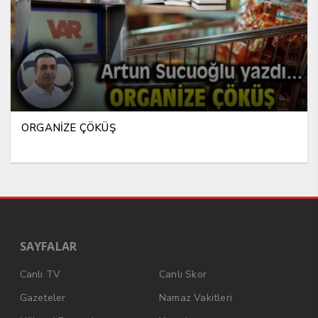
ORGANİZE ÇÖKÜŞ
SAYFALAR
Canlı TV
Canlı Skor
Gazeteler
Namaz Vakitleri