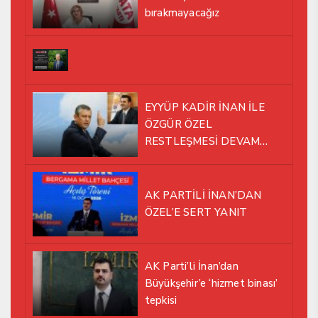
bırakmayacağız
EYYÜP KADİR İNAN İLE
ÖZGÜR ÖZEL
RESTLEŞMESİ DEVAM
EDİYOR
AK PARTİLİ İNAN’DAN
ÖZEL’E SERT YANIT
AK Parti’li İnan’dan
Büyükşehir’e ‘hizmet binası’
tepkisi