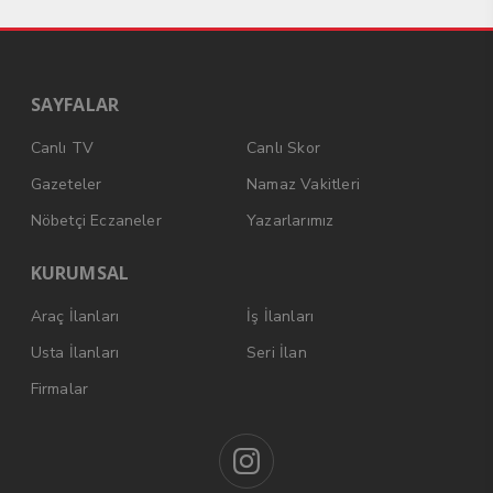
SAYFALAR
Canlı TV
Canlı Skor
Gazeteler
Namaz Vakitleri
Nöbetçi Eczaneler
Yazarlarımız
KURUMSAL
Araç İlanları
İş İlanları
Usta İlanları
Seri İlan
Firmalar