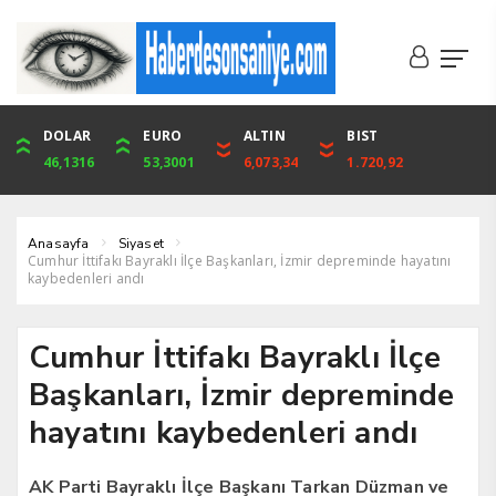
DOLAR
ONS
EURO
ALTIN
ALTIN
ÇEYREK
BIST
CUMHURİYET
46,1316
4,094,16
53,3001
6,073,34
6,073,34
9,929,91
1.720,92
42,104,00
Anasayfa
Siyaset
Cumhur İttifakı Bayraklı İlçe Başkanları, İzmir depreminde hayatını
kaybedenleri andı
Cumhur İttifakı Bayraklı İlçe
Başkanları, İzmir depreminde
hayatını kaybedenleri andı
AK Parti Bayraklı İlçe Başkanı Tarkan Düzman ve