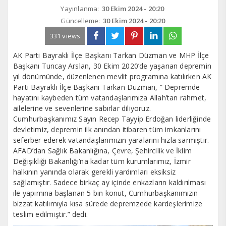
Yayınlanma:
30 Ekim 2024 - 20:20
Güncelleme:
30 Ekim 2024 - 20:20
331 views
AK Parti Bayraklı İlçe Başkanı Tarkan Düzman ve MHP İlçe
Başkanı Tuncay Arslan, 30 Ekim 2020’de yaşanan depremin
yıl dönümünde, düzenlenen mevlit programına katılırken AK
Parti Bayraklı İlçe Başkanı Tarkan Düzman, ” Depremde
hayatını kaybeden tüm vatandaşlarımıza Allah’tan rahmet,
ailelerine ve sevenlerine sabırlar diliyoruz.
Cumhurbaşkanımız Sayın Recep Tayyip Erdoğan liderliğinde
devletimiz, depremin ilk anından itibaren tüm imkanlarını
seferber ederek vatandaşlarımızın yaralarını hızla sarmıştır.
AFAD’dan Sağlık Bakanlığına, Çevre, Şehircilik ve İklim
Değişikliği Bakanlığı’na kadar tüm kurumlarımız, İzmir
halkının yanında olarak gerekli yardımları eksiksiz
sağlamıştır. Sadece birkaç ay içinde enkazların kaldırılması
ile yapımına başlanan 5 bin konut, Cumhurbaşkanımızın
bizzat katılımıyla kısa sürede depremzede kardeşlerimize
teslim edilmiştir.” dedi.