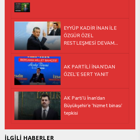
EYYÜP KADİR İNAN İLE
ÖZGÜR ÖZEL
RESTLEŞMESİ DEVAM
EDİYOR
AK PARTİLİ İNAN’DAN
ÖZEL’E SERT YANIT
AK Parti’li İnan’dan
Büyükşehir’e ‘hizmet binası’
tepkisi
İLGİLİ HABERLER