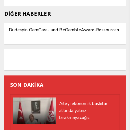
DİĞER HABERLER
Dudespin GamCare- und BeGambleAware-Ressourcen
SON DAKİKA
Aileyi ekonomik baskılar
altında yalnız
bırakmayacağız