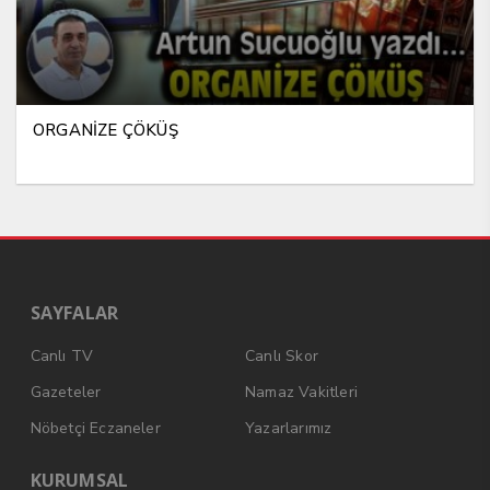
ORGANİZE ÇÖKÜŞ
SAYFALAR
Canlı TV
Canlı Skor
Gazeteler
Namaz Vakitleri
Nöbetçi Eczaneler
Yazarlarımız
KURUMSAL