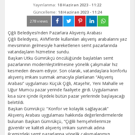
Yayınlanma:
18 Haziran 2023 - 11:22
Güncelleme:
18 Haziran 2023 - 11:24
278 views
Çiğli Belediyesi’nden Pazarlara Alışveriş Arabası
Çiğli Belediyesi, AVM’lerde kullanılan alışveriş arabalarını yaz
mevsiminin gelmesiyle hareketlenen semt pazarlarında
vatandaşların hizmetine sundu.
Başkan Utku Gümrükçü öncülüğünde başlatılan semt
pazarlarının modernleştirilmesine yönelik çalışmalar hız
kesmeden devam ediyor. Son olarak, vatandaşlara konforlu
alışveriş imkanı sunmak amacıyla planlanan “Alışveriş
Arabası” uygulaması Küçük Çiğli, Ataşehir, Yeni Mahalle ve
Uğur Mumcu pazar yerinde faaliyete girdi. Uygulamanın
kısa süre içinde ilçedeki bütün pazar yerlerinde başlayacağı
belirtildi.
Başkan Gümrükçü: “Konfor ve kolaylık sağlayacak”
Alışveriş Arabası uygulaması hakkında değerlendirmelerde
bulunan Başkan Gümrükçü, “Çiğlili hemşehrilerimize
güvenilir ve kaliteli alışveriş imkanı sunmak adına
ilçemizdeki semt pazarlarına yönelik çalışmalarımızı