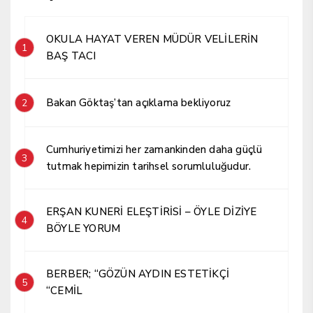
OKULA HAYAT VEREN MÜDÜR VELİLERİN
1
BAŞ TACI
Bakan Göktaş’tan açıklama bekliyoruz
2
Cumhuriyetimizi her zamankinden daha güçlü
3
tutmak hepimizin tarihsel sorumluluğudur.
ERŞAN KUNERİ ELEŞTİRİSİ – ÖYLE DİZİYE
4
BÖYLE YORUM
BERBER; “GÖZÜN AYDIN ESTETİKÇİ
5
“CEMİL