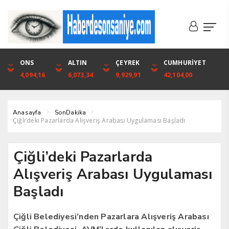
DOLAR
ONS
EURO
ALTIN
ALTIN
ÇEYREK
BIST
CUMHURİYET
46,1316
4,094,16
53,3001
6,073,34
6,073,34
9,929,91
1.720,92
42,104,00
Anasayfa
SonDakika
Çiğli’deki Pazarlarda Alışveriş Arabası Uygulaması Başladı
Çiğli’deki Pazarlarda
Alışveriş Arabası Uygulaması
Başladı
Çiğli Belediyesi’nden Pazarlara Alışveriş Arabası